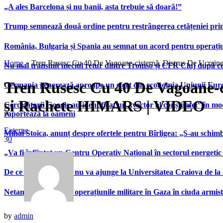
„A ales Barcelona și nu banii, asta trebuie să doară!”
Trump semnează două ordine pentru restrângerea cetățeniei prin
România, Bulgaria și Spania au semnat un acord pentru operațiuni 
Home
»
Tren Rusesc Cu 40 De Vagoane-cisternă, Distrus De Ucrai
Nu mai transmit meciul retur dintre Tromso și CFR Cluj după ce
Tren Rusesc Cu 40 De Vagoane-c
Germania generează aproape un sfert din economia Uniunii Europ
și Rachete HIMARS | VIDEO
Cercetătorii Google au identificat un „vector al conștiinței” în mod
raportează la oameni
Externe
Mihai Stoica, anunț despre ofertele pentru Bîrligea: „S-au schim
3
0
„Va fi înființat un Centru Operativ Național în sectorul energetic
De ce Nikita Stoinov nu va ajunge la Universitatea Craiova de la Di
Netanyahu continuă operațiunile militare în Gaza în ciuda armist
by
admin