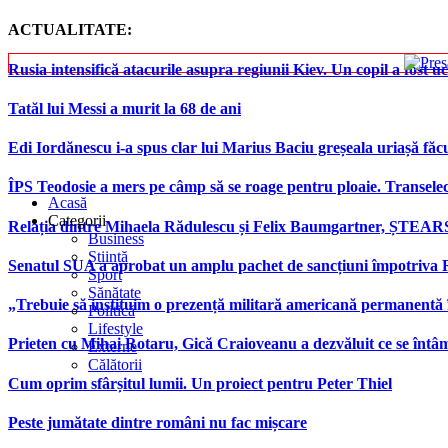
ACTUALITATE:
Rusia intensifică atacurile asupra regiunii Kiev. Un copil a fost uc
Tatăl lui Messi a murit la 68 de ani
Edi Iordănescu i-a spus clar lui Marius Baciu greșeala uriașă făcu
ÎPS Teodosie a mers pe câmp să se roage pentru ploaie. Transele
Acasă
Categorii
Relația dintre Mihaela Rădulescu și Felix Baumgartner, ȘTEAR
Business
Știință
Senatul SUA a aprobat un amplu pachet de sancțiuni împotriva Rus
Sport
Sănătate
„Trebuie să instituim o prezență militară americană permanentă 
Politică
Lifestyle
Prieten cu Mihai Rotaru, Gică Craioveanu a dezvăluit ce se înt
Externe
Călătorii
Cum oprim sfârșitul lumii. Un proiect pentru Peter Thiel
Peste jumătate dintre români nu fac mișcare