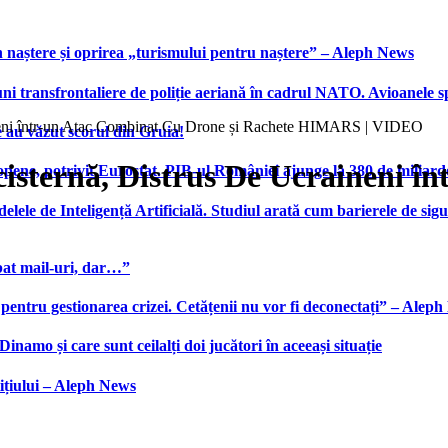
 naștere și oprirea „turismului pentru naștere” – Aleph News
transfrontaliere de poliție aeriană în cadrul NATO. Avioanele span
neni într-un Atac Combinat Cu Drone și Rachete HIMARS | VIDEO
 au văzut scorul din Gruia!
isternă, Distrus De Ucraineni î
ene, potrivit Eurostat. PIB-ul României ajunge la 380 de miliard
elele de Inteligență Artificială. Studiul arată cum barierele de sigu
bat mail-uri, dar…”
 pentru gestionarea crizei. Cetățenii nu vor fi deconectați” – Alep
namo și care sunt ceilalți doi jucători în aceeași situație
ițiului – Aleph News