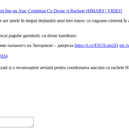
în aer șinele în timpul deplasării unui tren rusesc cu vagoane-cisternă î
ovocat pagube garniturii, cu drone kamikaze.
нами пального на Запоріжжі – джерела
https://t.co/E925Lnei2Q
pic.
2024
lizată și o recunoaștere aeriană pentru coordonarea atacului cu rachete