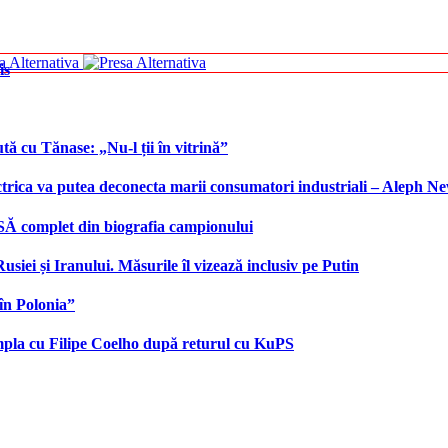
is
tă cu Tănase: „Nu-l ții în vitrină”
ctrica va putea deconecta marii consumatori industriali – Aleph N
SĂ complet din biografia campionului
iei și Iranului. Măsurile îl vizează inclusiv pe Putin
în Polonia”
âmpla cu Filipe Coelho după returul cu KuPS