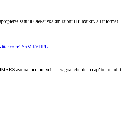
n apropierea satului Oleksiivka din raionul Bilmațki”, au informat
twitter.com/1YxMtkVHFL
 HIMARS asupra locomotivei și a vagoanelor de la capătul trenului.