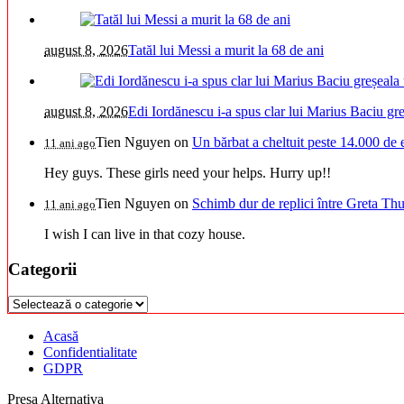
august 8, 2026
Tatăl lui Messi a murit la 68 de ani
august 8, 2026
Edi Iordănescu i-a spus clar lui Marius Baciu greș
Tien Nguyen
on
Un bărbat a cheltuit peste 14.000 de 
11 ani ago
Hey guys. These girls need your helps. Hurry up!!
Tien Nguyen
on
Schimb dur de replici între Greta Thu
11 ani ago
I wish I can live in that cozy house.
Categorii
Categorii
Acasă
Confidentialitate
GDPR
Presa Alternativa