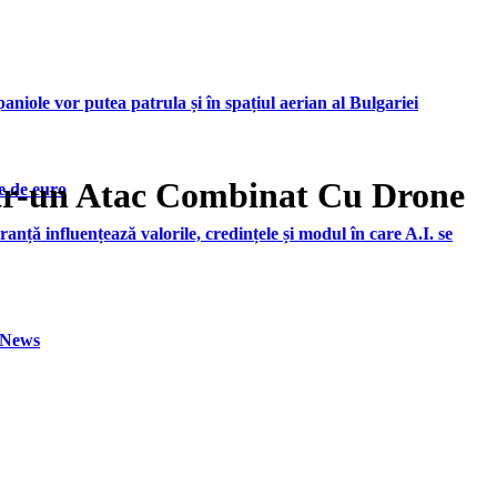
iole vor putea patrula și în spațiul aerian al Bulgariei
ntr-un Atac Combinat Cu Drone
e de euro
ranță influențează valorile, credințele și modul în care A.I. se
h News