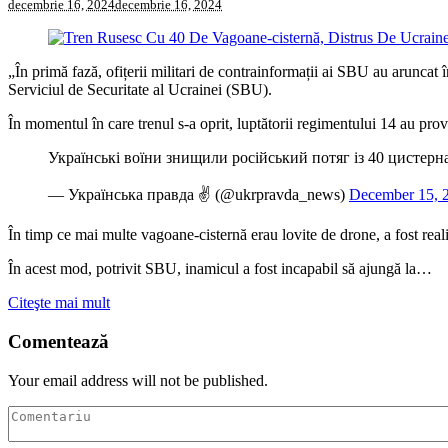
decembrie 16, 2024
decembrie 16, 2024
„În primă fază, ofițerii militari de contrainformații ai SBU au aruncat 
Serviciul de Securitate al Ucrainei (SBU).
În momentul în care trenul s-a oprit, luptătorii regimentului 14 au pr
Українські воїни знищили російський потяг із 40 цистер
— Українська правда ✌️ (@ukrpravda_news)
December 15, 
În timp ce mai multe vagoane-cisternă erau lovite de drone, a fost rea
În acest mod, potrivit SBU, inamicul a fost incapabil să ajungă la…
Citeşte mai mult
Comentează
Your email address will not be published.