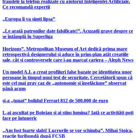
fraudele la telefon realizate cu ajutorul Inteligenței Artificiale.
Ce recomandă experții
„Europa îi va simți lipsa”
„Le arată patronilor date falsificate!”. Acuzații grave despre ce
se întâmplă în Superliga
Horizons”. Metropolitan Museum of Art dedică prima mare
retrospectivă designerului și aduce în prim-plan atât creațiile
sale, cât și controversele care i-au marcat cariera – Aleph News
Un model A.I. a creat profiluri false bazate pe identitatea unor
persoane în timpul unui test de securitate. Cercetătorii spun că
este cel mai grav caz de „autonomie și înșelăciune” observat
până acum
și-a „tunat” bolidul Ferrari 812 de 500.000 de euro
L-ai ascultat pe Bolojan și ai stins lumina? Iată ce activități poți
face pe întuneric
„Am fost foarte slabi! Lucrurile se vor schimba”. Mihai Stoica,
reacție furibundă după FCSB