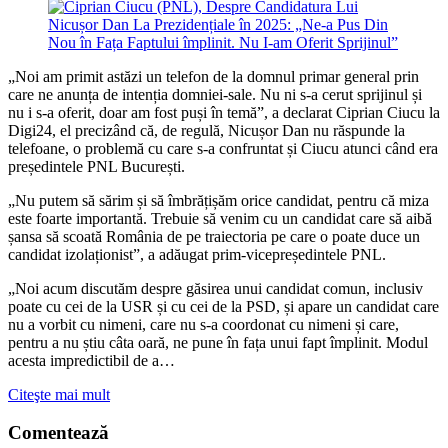
„Noi am primit astăzi un telefon de la domnul primar general prin
care ne anunța de intenția domniei-sale. Nu ni s-a cerut sprijinul și
nu i s-a oferit, doar am fost puși în temă”, a declarat Ciprian Ciucu la
Digi24, el precizând că, de regulă, Nicușor Dan nu răspunde la
telefoane, o problemă cu care s-a confruntat și Ciucu atunci când era
președintele PNL București.
„Nu putem să sărim și să îmbrățișăm orice candidat, pentru că miza
este foarte importantă. Trebuie să venim cu un candidat care să aibă
șansa să scoată România de pe traiectoria pe care o poate duce un
candidat izolaționist”, a adăugat prim-vicepreședintele PNL.
„Noi acum discutăm despre găsirea unui candidat comun, inclusiv
poate cu cei de la USR și cu cei de la PSD, și apare un candidat care
nu a vorbit cu nimeni, care nu s-a coordonat cu nimeni și care,
pentru a nu știu câta oară, ne pune în fața unui fapt împlinit. Modul
acesta impredictibil de a…
Citeşte mai mult
Comentează