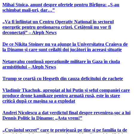
Mihai Stoica, anunț despre ofertele pentru Bîrligea: „S-au
schimbat mail-uri, dar…”
„Va fi înființat un Centru Operativ Național în sectorul
energetic pentru gestionarea crizei. Cetățenii nu vor fi
deconectați” – Aleph News
De ce Nikita Stoinov nu va ajunge la Universitatea Craiova de
la Dinamo și care sunt ceilalți doi jucători în aceeași situație
Netanyahu continuă operațiunile militare în Gaza în ciuda
armistițiului – Aleph News
Trump se ceartă cu Hegseth din cauza deficitului de rachete
Vladimir Tkachuk, apropiat al lui Putin și șeful companiei care
produce drone kamikaze pentru armată rusă, este în stare
critică după ce mașina sa a explodat
Andrei Nicolescu a dat verdictul final despre revenirea-șoc a lui
Dennis Politic la Dinamo: „Asta vrem!”
„Cuvântul secret” care te protejează pe tine și pe familia ta de