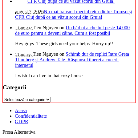
august 7, 2026
Nu mai transmit meciul retur dintre Tromso și
CFR Cluj după ce au văzut scorul din Gruia!
Tien Nguyen
on
Un bărbat a cheltuit peste 14.000
11 ani ago
de euro pentru a deveni câine. Cum a fost posibil
Hey guys. These girls need your helps. Hurry up!!
Tien Nguyen
on
Schimb dur de replici între Greta
11 ani ago
Thunberg și Andrew Tate. Răspunsul tinerei a cucerit
internetul
I wish I can live in that cozy house.
Categorii
Categorii
Acasă
Confidentialitate
GDPR
Presa Alternativa