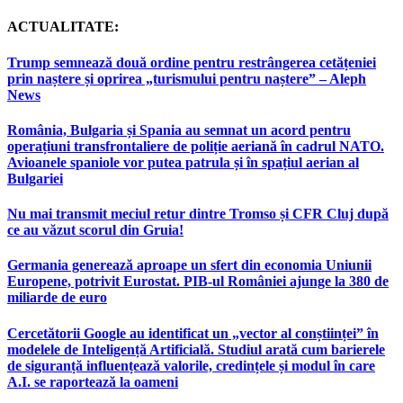
ACTUALITATE:
Trump semnează două ordine pentru restrângerea cetățeniei
prin naștere și oprirea „turismului pentru naștere” – Aleph
News
România, Bulgaria și Spania au semnat un acord pentru
operațiuni transfrontaliere de poliție aeriană în cadrul NATO.
Avioanele spaniole vor putea patrula și în spațiul aerian al
Bulgariei
Nu mai transmit meciul retur dintre Tromso și CFR Cluj după
ce au văzut scorul din Gruia!
Germania generează aproape un sfert din economia Uniunii
Europene, potrivit Eurostat. PIB-ul României ajunge la 380 de
miliarde de euro
Cercetătorii Google au identificat un „vector al conștiinței” în
modelele de Inteligență Artificială. Studiul arată cum barierele
de siguranță influențează valorile, credințele și modul în care
A.I. se raportează la oameni