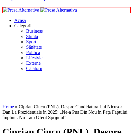
Acasă
Categorii
Business
Știință
Sport
Sănătate
Politică
Lifestyle
Externe
Călătorii
Home
»
Ciprian Ciucu (PNL), Despre Candidatura Lui Nicușor
Dan La Prezidențiale în 2025: „Ne-a Pus Din Nou în Fața Faptului
împlinit. Nu I-am Oferit Sprijinul”
Ciprian Ciucu (PNL), Despre