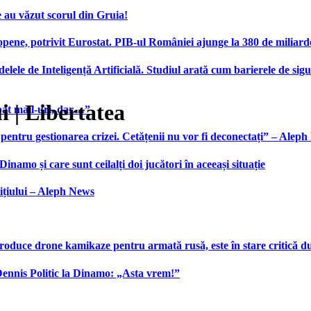
 au văzut scorul din Gruia!
ene, potrivit Eurostat. PIB-ul României ajunge la 380 de miliard
elele de Inteligență Artificială. Studiul arată cum barierele de sigu
 | Libertatea
bat mail-uri, dar…”
 pentru gestionarea crizei. Cetățenii nu vor fi deconectați” – Alep
namo și care sunt ceilalți doi jucători în aceeași situație
ițiului – Aleph News
produce drone kamikaze pentru armată rusă, este în stare critică d
 Dennis Politic la Dinamo: „Asta vrem!”