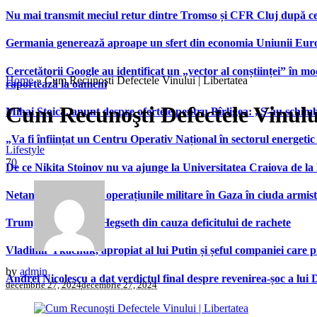
Nu mai transmit meciul retur dintre Tromso și CFR Cluj după ce
Germania generează aproape un sfert din economia Uniunii Europ
Cercetătorii Google au identificat un „vector al conștiinței” în mod
Home
»
Cum Recunoşti Defectele Vinului | Libertatea
raportează la oameni
Cum Recunoşti Defectele Vinului
Mihai Stoica, anunț despre ofertele pentru Bîrligea: „S-au schim
„Va fi înființat un Centru Operativ Național în sectorul energetic
Lifestyle
7
0
De ce Nikita Stoinov nu va ajunge la Universitatea Craiova de la Di
Netanyahu continuă operațiunile militare în Gaza în ciuda armist
Trump se ceartă cu Hegseth din cauza deficitului de rachete
Vladimir Tkachuk, apropiat al lui Putin și șeful companiei care 
by
admin
Andrei Nicolescu a dat verdictul final despre revenirea-șoc a lui
decembrie 27, 2024
decembrie 27, 2024