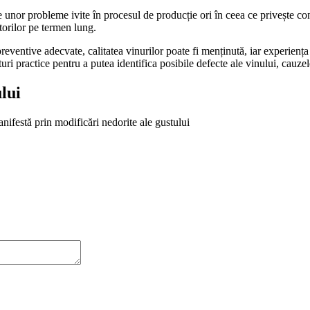
le unor probleme ivite în procesul de producție ori în ceea ce privește c
torilor pe termen lung.
reventive adecvate, calitatea vinurilor poate fi menținută, iar experiența
ri practice pentru a putea identifica posibile defecte ale vinului, cauzele
lui
anifestă prin modificări nedorite ale gustului