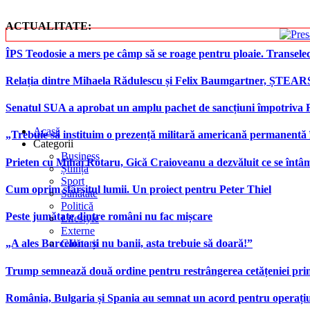
ACTUALITATE:
ÎPS Teodosie a mers pe câmp să se roage pentru ploaie. Transele
Relația dintre Mihaela Rădulescu și Felix Baumgartner, ȘTEAR
Senatul SUA a aprobat un amplu pachet de sancțiuni împotriva Rus
Acasă
„Trebuie să instituim o prezență militară americană permanentă 
Categorii
Business
Prieten cu Mihai Rotaru, Gică Craioveanu a dezvăluit ce se înt
Știință
Sport
Cum oprim sfârșitul lumii. Un proiect pentru Peter Thiel
Sănătate
Politică
Peste jumătate dintre români nu fac mișcare
Lifestyle
Externe
Călătorii
„A ales Barcelona și nu banii, asta trebuie să doară!”
Trump semnează două ordine pentru restrângerea cetățeniei prin
România, Bulgaria și Spania au semnat un acord pentru operațiuni 