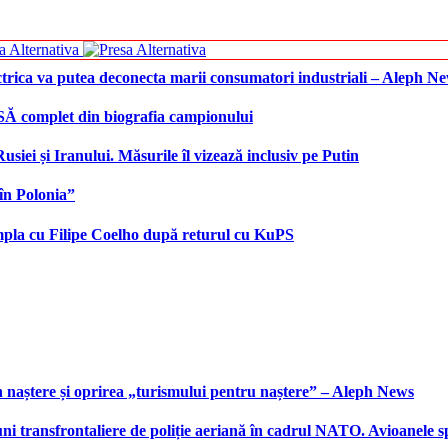
ctrica va putea deconecta marii consumatori industriali – Aleph N
SĂ complet din biografia campionului
iei și Iranului. Măsurile îl vizează inclusiv pe Putin
în Polonia”
âmpla cu Filipe Coelho după returul cu KuPS
 naștere și oprirea „turismului pentru naștere” – Aleph News
transfrontaliere de poliție aeriană în cadrul NATO. Avioanele span