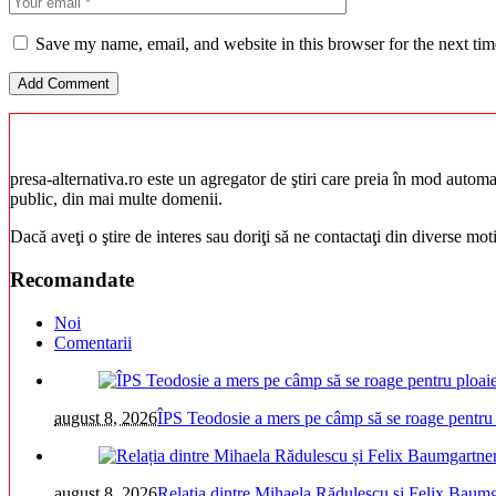
Save my name, email, and website in this browser for the next ti
presa-alternativa.ro este un agregator de ştiri care preia în mod automat 
public, din mai multe domenii.
Dacă aveţi o ştire de interes sau doriţi să ne contactaţi din diverse mo
Recomandate
Noi
Comentarii
august 8, 2026
ÎPS Teodosie a mers pe câmp să se roage pentru 
august 8, 2026
Relația dintre Mihaela Rădulescu și Felix Bau