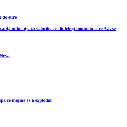
e de euro
ranță influențează valorile, credințele și modul în care A.I. se
h News
upă ce mașina sa a explodat