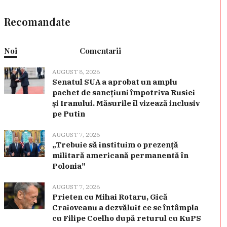
Recomandate
Noi
Comentarii
AUGUST 8, 2026
Senatul SUA a aprobat un amplu
pachet de sancțiuni împotriva Rusiei
și Iranului. Măsurile îl vizează inclusiv
pe Putin
AUGUST 7, 2026
„Trebuie să instituim o prezență
militară americană permanentă în
Polonia”
AUGUST 7, 2026
Prieten cu Mihai Rotaru, Gică
Craioveanu a dezvăluit ce se întâmpla
cu Filipe Coelho după returul cu KuPS