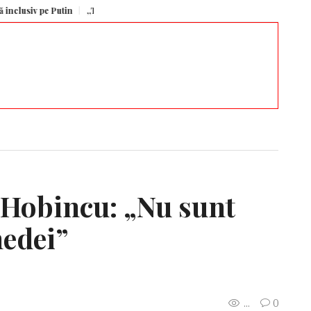
tin
„Trebuie să instituim o prezență militară americană permanentă în Pol
 Hobincu: „Nu sunt
nedei”
...
0