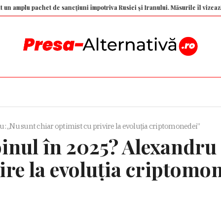
 de sancțiuni împotriva Rusiei și Iranului. Măsurile îl vizează inclusiv pe Pu
: „Nu sunt chiar optimist cu privire la evoluția criptomonedei”
oinul în 2025? Alexandru
ire la evoluția criptomo