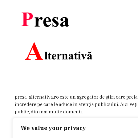
presa-alternativa.ro este un agregator de ştiri care prei
încredere pe care le aduce în atenţia publicului. Aici veţi
public, din mai multe domenii.
Dacă aveţi o ştire de interes sau doriţi să ne contactaţi d
We value your privacy
admin@presa-alternativa.ro