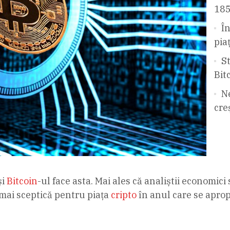
185
În
pia
S
Bit
N
cre
și
Bitcoin
-ul face asta. Mai ales că analiștii economici 
 mai sceptică pentru piața
cripto
în anul care se aprop