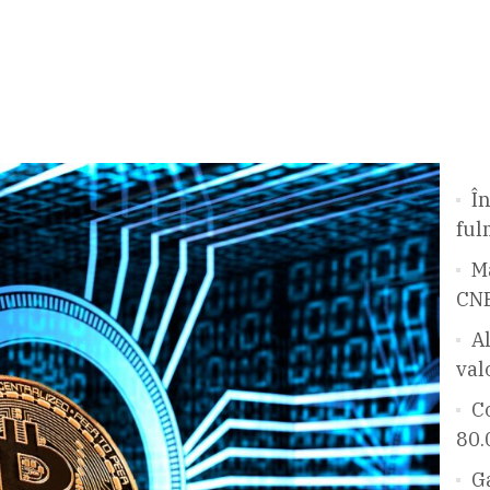
În
ful
Ma
CNB
A
val
Co
80.
Ga