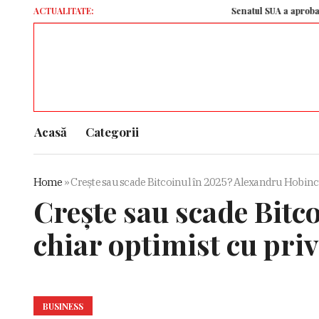
ACTUALITATE:
Senatul SUA a aprobat un amplu pachet
Acasă
Categorii
Home
»
Crește sau scade Bitcoinul în 2025? Alexandru Hobincu
Crește sau scade Bitc
chiar optimist cu priv
BUSINESS