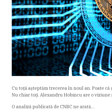
Cu toții așteptăm trecerea în noul an. Poate că 
Nu chiar toți. Alexandru Hobincu are o viziune
O analiză publicată de CNBC ne arată…