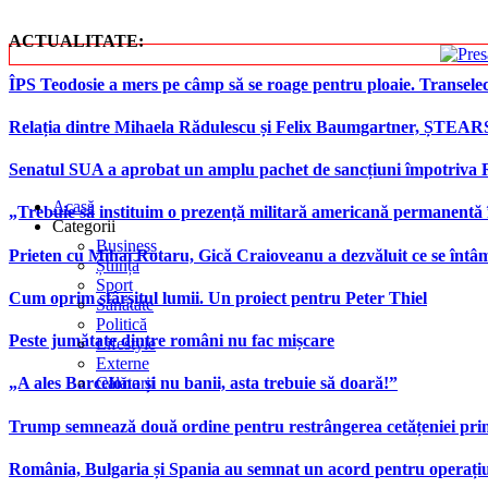
ACTUALITATE:
ÎPS Teodosie a mers pe câmp să se roage pentru ploaie. Transele
Relația dintre Mihaela Rădulescu și Felix Baumgartner, ȘTEAR
Senatul SUA a aprobat un amplu pachet de sancțiuni împotriva Rus
Acasă
„Trebuie să instituim o prezență militară americană permanentă 
Categorii
Business
Prieten cu Mihai Rotaru, Gică Craioveanu a dezvăluit ce se înt
Știință
Sport
Cum oprim sfârșitul lumii. Un proiect pentru Peter Thiel
Sănătate
Politică
Peste jumătate dintre români nu fac mișcare
Lifestyle
Externe
Călătorii
„A ales Barcelona și nu banii, asta trebuie să doară!”
Trump semnează două ordine pentru restrângerea cetățeniei prin
România, Bulgaria și Spania au semnat un acord pentru operațiuni 