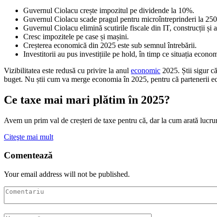
Guvernul Ciolacu crește impozitul pe dividende la 10%.
Guvernul Ciolacu scade pragul pentru microîntreprinderi la 250
Guvernul Ciolacu elimină scutirile fiscale din IT, construcții și a
Cresc impozitele pe case și mașini.
Creșterea economică din 2025 este sub semnul întrebării.
Investitorii au pus investițiile pe hold, în timp ce situația econom
Vizibilitatea este redusă cu privire la anul
economic
2025. Știi sigur c
buget. Nu știi cum va merge economia în 2025, pentru că partenerii e
Ce taxe mai mari plătim în 2025?
Avem un prim val de creșteri de taxe pentru că, dar la cum arată lucruri
Citeşte mai mult
Comentează
Your email address will not be published.