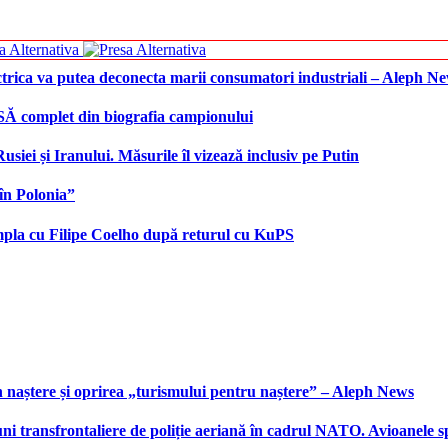
ctrica va putea deconecta marii consumatori industriali – Aleph N
SĂ complet din biografia campionului
iei și Iranului. Măsurile îl vizează inclusiv pe Putin
în Polonia”
âmpla cu Filipe Coelho după returul cu KuPS
 naștere și oprirea „turismului pentru naștere” – Aleph News
transfrontaliere de poliție aeriană în cadrul NATO. Avioanele span