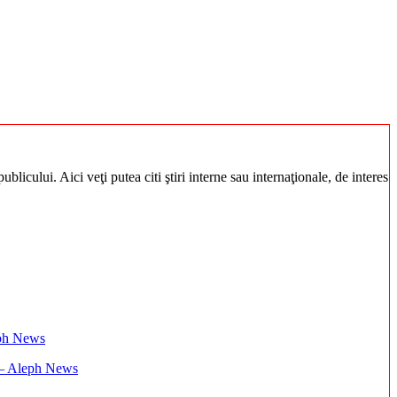
blicului. Aici veţi putea citi ştiri interne sau internaţionale, de interes
i – Aleph News