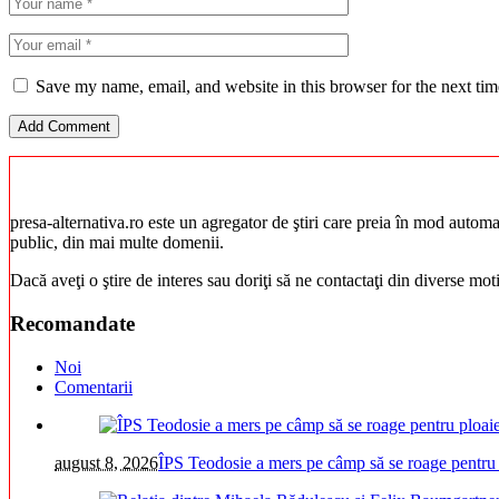
Save my name, email, and website in this browser for the next ti
presa-alternativa.ro este un agregator de ştiri care preia în mod automat 
public, din mai multe domenii.
Dacă aveţi o ştire de interes sau doriţi să ne contactaţi din diverse mo
Recomandate
Noi
Comentarii
august 8, 2026
ÎPS Teodosie a mers pe câmp să se roage pentru 