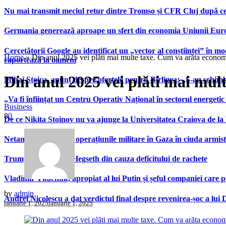
Nu mai transmit meciul retur dintre Tromso și CFR Cluj după ce
Germania generează aproape un sfert din economia Uniunii Europ
Cercetătorii Google au identificat un „vector al conștiinței” în mod
Home
»
Din anul 2025 vei plăti mai multe taxe. Cum va arăta econom
raportează la oameni
Din anul 2025 vei plăti mai mul
Mihai Stoica, anunț despre ofertele pentru Bîrligea: „S-au schim
„Va fi înființat un Centru Operativ Național în sectorul energetic
Business
8
0
De ce Nikita Stoinov nu va ajunge la Universitatea Craiova de la Di
Netanyahu continuă operațiunile militare în Gaza în ciuda armist
Trump se ceartă cu Hegseth din cauza deficitului de rachete
Vladimir Tkachuk, apropiat al lui Putin și șeful companiei care 
by
admin
Andrei Nicolescu a dat verdictul final despre revenirea-șoc a lui
ianuarie 1, 2025
ianuarie 1, 2025