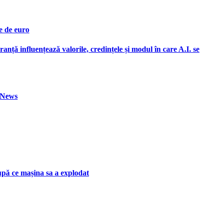
e de euro
ranță influențează valorile, credințele și modul în care A.I. se
h News
upă ce mașina sa a explodat