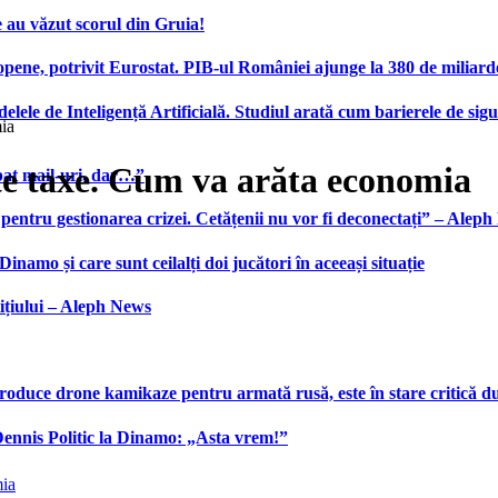
 au văzut scorul din Gruia!
ene, potrivit Eurostat. PIB-ul României ajunge la 380 de miliard
elele de Inteligență Artificială. Studiul arată cum barierele de sigu
ia
te taxe. Cum va arăta economia
bat mail-uri, dar…”
 pentru gestionarea crizei. Cetățenii nu vor fi deconectați” – Alep
namo și care sunt ceilalți doi jucători în aceeași situație
ițiului – Aleph News
produce drone kamikaze pentru armată rusă, este în stare critică d
 Dennis Politic la Dinamo: „Asta vrem!”