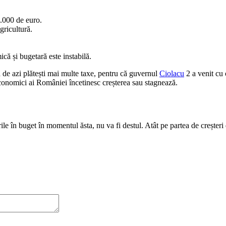
.000 de euro.
gricultură.
ică și bugetară este instabilă.
ă de azi plătești mai multe taxe, pentru că guvernul
Ciolacu
2 a venit cu 
conomici ai României încetinesc creșterea sau stagnează.
le în buget în momentul ăsta, nu va fi destul. Atât pe partea de creșteri