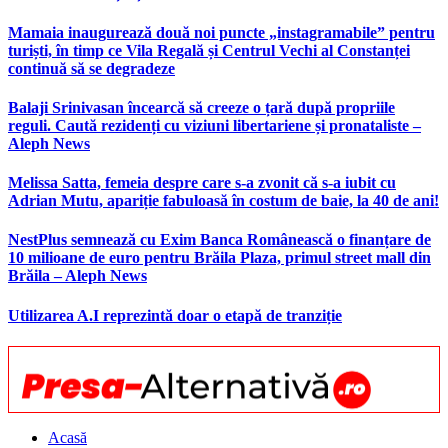
Mamaia inaugurează două noi puncte „instagramabile” pentru
turiști, în timp ce Vila Regală și Centrul Vechi al Constanței
continuă să se degradeze
Balaji Srinivasan încearcă să creeze o țară după propriile
reguli. Caută rezidenți cu viziuni libertariene și pronataliste –
Aleph News
Melissa Satta, femeia despre care s-a zvonit că s-a iubit cu
Adrian Mutu, apariție fabuloasă în costum de baie, la 40 de ani!
NestPlus semnează cu Exim Banca Românească o finanțare de
10 milioane de euro pentru Brăila Plaza, primul street mall din
Brăila – Aleph News
Utilizarea A.I reprezintă doar o etapă de tranziție
Acasă