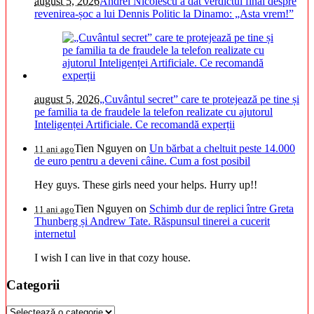
august 5, 2026
Andrei Nicolescu a dat verdictul final despre
revenirea-șoc a lui Dennis Politic la Dinamo: „Asta vrem!”
august 5, 2026
„Cuvântul secret” care te protejează pe tine și
pe familia ta de fraudele la telefon realizate cu ajutorul
Inteligenței Artificiale. Ce recomandă experții
Tien Nguyen
on
Un bărbat a cheltuit peste 14.000
11 ani ago
de euro pentru a deveni câine. Cum a fost posibil
Hey guys. These girls need your helps. Hurry up!!
Tien Nguyen
on
Schimb dur de replici între Greta
11 ani ago
Thunberg și Andrew Tate. Răspunsul tinerei a cucerit
internetul
I wish I can live in that cozy house.
Categorii
Categorii