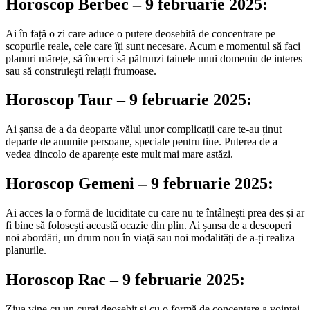
Horoscop Berbec – 9 februarie 2025:
Ai în față o zi care aduce o putere deosebită de concentrare pe
scopurile reale, cele care îți sunt necesare. Acum e momentul să faci
planuri mărețe, să încerci să pătrunzi tainele unui domeniu de interes
sau să construiești relații frumoase.
Horoscop Taur – 9 februarie 2025:
Ai șansa de a da deoparte vălul unor complicații care te-au ținut
departe de anumite persoane, speciale pentru tine. Puterea de a
vedea dincolo de aparențe este mult mai mare astăzi.
Horoscop Gemeni – 9 februarie 2025:
Ai acces la o formă de luciditate cu care nu te întâlnești prea des și ar
fi bine să folosești această ocazie din plin. Ai șansa de a descoperi
noi abordări, un drum nou în viață sau noi modalități de a-ți realiza
planurile.
Horoscop Rac – 9 februarie 2025:
Ziua vine cu un curaj deosebit și cu o formă de concentare a voinței