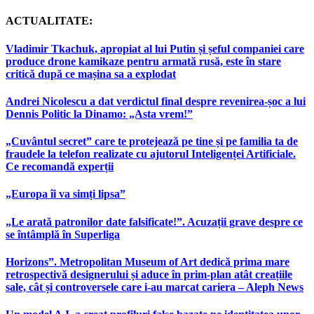
ACTUALITATE:
Vladimir Tkachuk, apropiat al lui Putin și șeful companiei care
produce drone kamikaze pentru armată rusă, este în stare
critică după ce mașina sa a explodat
Andrei Nicolescu a dat verdictul final despre revenirea-șoc a lui
Dennis Politic la Dinamo: „Asta vrem!”
„Cuvântul secret” care te protejează pe tine și pe familia ta de
fraudele la telefon realizate cu ajutorul Inteligenței Artificiale.
Ce recomandă experții
„Europa îi va simți lipsa”
„Le arată patronilor date falsificate!”. Acuzații grave despre ce
se întâmplă în Superliga
Horizons”. Metropolitan Museum of Art dedică prima mare
retrospectivă designerului și aduce în prim-plan atât creațiile
sale, cât și controversele care i-au marcat cariera – Aleph News