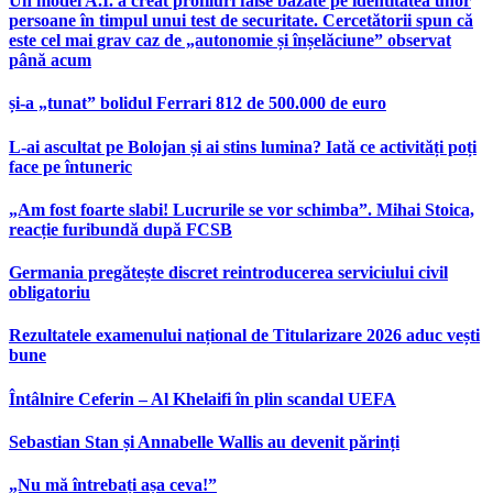
Un model A.I. a creat profiluri false bazate pe identitatea unor
persoane în timpul unui test de securitate. Cercetătorii spun că
este cel mai grav caz de „autonomie și înșelăciune” observat
până acum
și-a „tunat” bolidul Ferrari 812 de 500.000 de euro
L-ai ascultat pe Bolojan și ai stins lumina? Iată ce activități poți
face pe întuneric
„Am fost foarte slabi! Lucrurile se vor schimba”. Mihai Stoica,
reacție furibundă după FCSB
Germania pregătește discret reintroducerea serviciului civil
obligatoriu
Rezultatele examenului național de Titularizare 2026 aduc vești
bune
Întâlnire Ceferin – Al Khelaifi în plin scandal UEFA
Sebastian Stan și Annabelle Wallis au devenit părinți
„Nu mă întrebați așa ceva!”