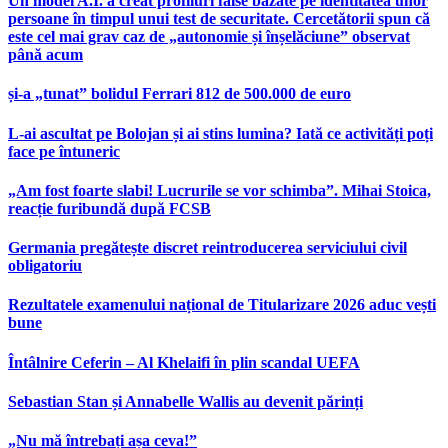
Un model A.I. a creat profiluri false bazate pe identitatea unor
persoane în timpul unui test de securitate. Cercetătorii spun că
este cel mai grav caz de „autonomie și înșelăciune” observat
până acum
și-a „tunat” bolidul Ferrari 812 de 500.000 de euro
L-ai ascultat pe Bolojan și ai stins lumina? Iată ce activități poți
face pe întuneric
„Am fost foarte slabi! Lucrurile se vor schimba”. Mihai Stoica,
reacție furibundă după FCSB
Germania pregătește discret reintroducerea serviciului civil
obligatoriu
Rezultatele examenului național de Titularizare 2026 aduc vești
bune
Întâlnire Ceferin – Al Khelaifi în plin scandal UEFA
Sebastian Stan și Annabelle Wallis au devenit părinți
„Nu mă întrebați așa ceva!”