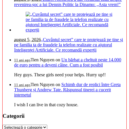
revenirea-șoc a lui Dennis Politic la Dinamo: „Asta vrem!”
august 5, 2026
„Cuvântul secret” care te protejează pe tine și
pe familia ta de fraudele la telefon realizate cu ajutorul
Inteligenței Artificiale. Ce recomandă experții
Tien Nguyen
on
Un bărbat a cheltuit peste 14.000
11 ani ago
de euro pentru a deveni câine. Cum a fost posibil
Hey guys. These girls need your helps. Hurry up!!
Tien Nguyen
on
Schimb dur de replici între Greta
11 ani ago
Thunberg și Andrew Tate. Răspunsul tinerei a cucerit
internetul
I wish I can live in that cozy house.
Categorii
Categorii