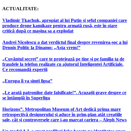
ACTUALITATE:
Vladimir Tkachuk, apropiat al lui Putin și șeful companiei care
produce drone kamikaze pentru armată rusă, este în stare
critică după ce mașina sa a explodat
Andrei Nicolescu a dat verdictul final despre revenirea-șoc a lui
Dennis Politic la Dinamo: „Asta vrem!”
„Cuvântul secret” care te protejează pe tine și pe familia ta de
fraudele la telefon realizate cu ajutorul Inteligenței Artificiale.
Ce recomandă experții
„Europa îi va simți lipsa”
„Le arată patronilor date falsificate!”. Acuzații grave despre ce
se întâmplă în Superliga
Horizons”. Metropolitan Museum of Art dedică prima mare
retrospectivă designerului și aduce în prim-plan atât creațiile
sale, cât și controversele care i-au marcat cariera – Aleph News