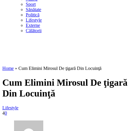
Sport
Sănătate
Politică
Lifestyle
Externe
Călătorii
Home
»
Cum Elimini Mirosul De ţigară Din Locuinţă
Cum Elimini Mirosul De ţigară
Din Locuinţă
Lifestyle
4
0