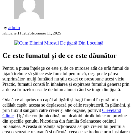
by
admin
februarie 11, 2025
februarie 11, 2025
Ce este fumatul și de ce este dăunător
Pentru a putea înțelege ce este și de ce miroase atât de urât fumul de
țigară trebuie să știi ce este fumatul pentru că, deși poate părea
surprinzător, mulți fumători nu știu exact ce presupune acest viciu.
Practic, fumatul constă în inhalarea și expirarea fumului generat prin
arderea frunzelor uscate de tutun atunci când se trage din țigară.
Odată ce ai aprins un capăt al țigării și tragi fumul în gură prin
celălalt capăt, acesta se deplasează pe căile respiratorii, în plămâni, și
prin fluxul sanguin către creier și alte organe, potrivit
Cleveland
Clinic
. Țigările conțin nicotină, un alcaloid pirolidinic care provine
din speciile genului Nicotiana din familia Solanaceae ordinul
Solanales. Această substanță acționează asupra creierului pentru a
crea o senzație relaxantă și plăcută, ceea ce se traduce prin instalarea