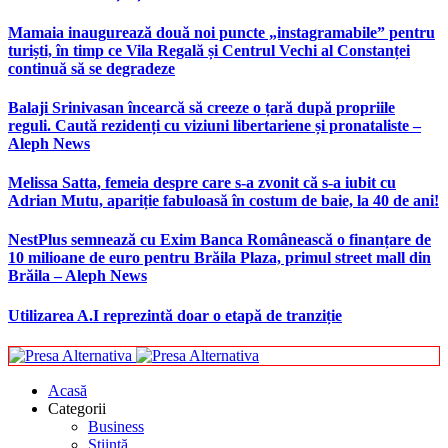
Mamaia inaugurează două noi puncte „instagramabile” pentru
turiști, în timp ce Vila Regală și Centrul Vechi al Constanței
continuă să se degradeze
Balaji Srinivasan încearcă să creeze o țară după propriile
reguli. Caută rezidenți cu viziuni libertariene și pronataliste –
Aleph News
Melissa Satta, femeia despre care s-a zvonit că s-a iubit cu
Adrian Mutu, apariție fabuloasă în costum de baie, la 40 de ani!
NestPlus semnează cu Exim Banca Românească o finanțare de
10 milioane de euro pentru Brăila Plaza, primul street mall din
Brăila – Aleph News
Utilizarea A.I reprezintă doar o etapă de tranziție
Acasă
Categorii
Business
Știință