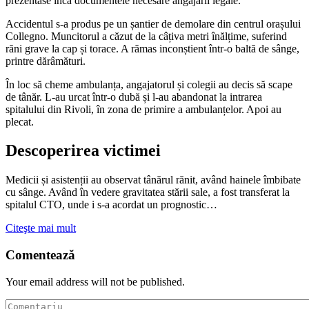
prezentase încă documentele necesare angajării legale.
Accidentul s-a produs pe un șantier de demolare din centrul orașului
Collegno. Muncitorul a căzut de la câțiva metri înălțime, suferind
răni grave la cap și torace. A rămas inconștient într-o baltă de sânge,
printre dărâmături.
În loc să cheme ambulanța, angajatorul și colegii au decis să scape
de tânăr. L-au urcat într-o dubă și l-au abandonat la intrarea
spitalului din Rivoli, în zona de primire a ambulanțelor. Apoi au
plecat.
Descoperirea victimei
Medicii și asistenții au observat tânărul rănit, având hainele îmbibate
cu sânge. Având în vedere gravitatea stării sale, a fost transferat la
spitalul CTO, unde i s-a acordat un prognostic…
Citeşte mai mult
Comentează
Your email address will not be published.