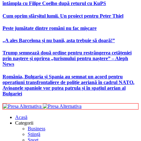
întâmpla cu Filipe Coelho după returul cu KuPS
Cum oprim sfârșitul lumii. Un proiect pentru Peter Thiel
Peste jumătate dintre români nu fac mișcare
„A ales Barcelona și nu banii, asta trebuie să doară!”
Trump semnează două ordine pentru restrângerea cetățeniei
prin naștere și oprirea „turismului pentru naștere” – Aleph
News
România, Bulgaria și Spania au semnat un acord pentru
operațiuni transfrontaliere de poliție aeriană în cadrul NATO.
Avioanele spaniole vor putea patrula și în spațiul aerian al
Bulgariei
Acasă
Categorii
Business
Știință
Sport