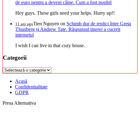
de euro pentru a deveni câine. Cum a fost posibil
Hey guys. These girls need your helps. Hurry up!!
Tien Nguyen
on
Schimb dur de replici între Greta
11 ani ago
Thunberg și Andrew Tate. Răspunsul tinerei a cucerit
internetul
I wish I can live in that cozy house.
Categorii
Categorii
Acasă
Confidentialitate
GDPR
Presa Alternativa