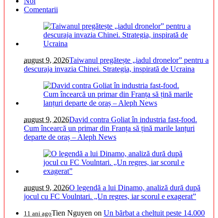
Noi
Comentarii
august 9, 2026
Taiwanul pregătește „iadul dronelor” pentru a
descuraja invazia Chinei. Strategia, inspirată de Ucraina
august 9, 2026
David contra Goliat în industria fast-food.
Cum încearcă un primar din Franța să țină marile lanțuri
departe de oraș – Aleph News
august 9, 2026
O legendă a lui Dinamo, analiză dură după
jocul cu FC Voulntari. „Un regres, iar scorul e exagerat”
Tien Nguyen
on
Un bărbat a cheltuit peste 14.000
11 ani ago