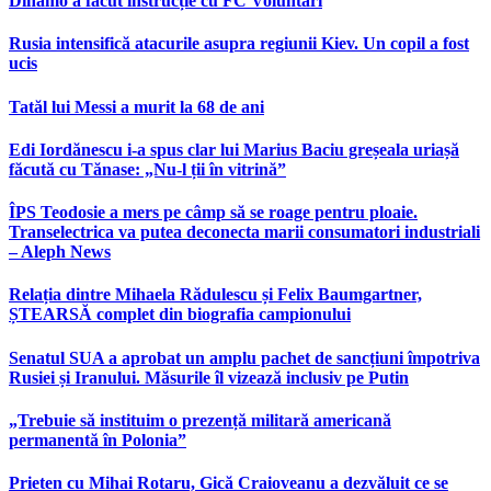
Dinamo a făcut instrucție cu FC Voluntari
Rusia intensifică atacurile asupra regiunii Kiev. Un copil a fost
ucis
Tatăl lui Messi a murit la 68 de ani
Edi Iordănescu i-a spus clar lui Marius Baciu greșeala uriașă
făcută cu Tănase: „Nu-l ții în vitrină”
ÎPS Teodosie a mers pe câmp să se roage pentru ploaie.
Transelectrica va putea deconecta marii consumatori industriali
– Aleph News
Relația dintre Mihaela Rădulescu și Felix Baumgartner,
ȘTEARSĂ complet din biografia campionului
Senatul SUA a aprobat un amplu pachet de sancțiuni împotriva
Rusiei și Iranului. Măsurile îl vizează inclusiv pe Putin
„Trebuie să instituim o prezență militară americană
permanentă în Polonia”
Prieten cu Mihai Rotaru, Gică Craioveanu a dezvăluit ce se