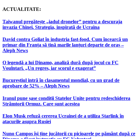
ACTUALITATE:
Taiwanul pregătește „iadul dronelor” pentru a descuraja
invazia Chinei. Strategia, inspirată de Ucraina
David contra Goliat în industria fast-food. Cum încearcă un
primar din Franța să țină marile lanțuri departe de oraș –
Aleph News
O legendă a lui Dinamo, analiză dură după jocul cu FC
Voulntari. „Un regres, iar scorul e exagerat”
Bucureștiul intră în clasamentul mondial, cu un grad de
aprobare de 52% – Aleph News
Iranul pune șase condiții Statelor Unite pentru redeschiderea
Strâmtorii Ormuz. Care sunt acestea
Elon Musk refuză cererea Ucrainei de a utiliza Starlink în
atacurile asupra Rusiei
Nuno Campos își ține jucătorii cu picioarele pe pământ după ce