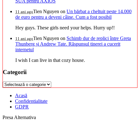
SUA pentru AXIOS
Tien Nguyen
on
Un bărbat a cheltuit peste 14.000
11 ani ago
de euro pentru a deveni câine. Cum a fost posibil
Hey guys. These girls need your helps. Hurry up!!
Tien Nguyen
on
Schimb dur de replici între Greta
11 ani ago
Thunberg și Andrew Tate. Răspunsul tinerei a cucerit
internetul
I wish I can live in that cozy house.
Categorii
Categorii
Acasă
Confidentialitate
GDPR
Presa Alternativa