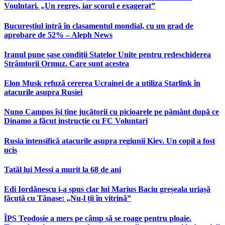
Voulntari. „Un regres, iar scorul e exagerat”
Bucureștiul intră în clasamentul mondial, cu un grad de
aprobare de 52% – Aleph News
Iranul pune șase condiții Statelor Unite pentru redeschiderea
Strâmtorii Ormuz. Care sunt acestea
Elon Musk refuză cererea Ucrainei de a utiliza Starlink în
atacurile asupra Rusiei
Nuno Campos își ține jucătorii cu picioarele pe pământ după ce
Dinamo a făcut instrucție cu FC Voluntari
Rusia intensifică atacurile asupra regiunii Kiev. Un copil a fost
ucis
Tatăl lui Messi a murit la 68 de ani
Edi Iordănescu i-a spus clar lui Marius Baciu greșeala uriașă
făcută cu Tănase: „Nu-l ții în vitrină”
ÎPS Teodosie a mers pe câmp să se roage pentru ploaie.