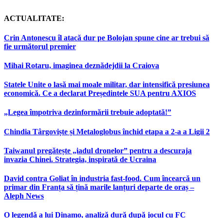
ACTUALITATE:
Crin Antonescu îl atacă dur pe Bolojan spune cine ar trebui să
fie următorul premier
Mihai Rotaru, imaginea deznădejdii la Craiova
Statele Unite o lasă mai moale militar, dar intensifică presiunea
economică. Ce a declarat Președintele SUA pentru AXIOS
„Legea împotriva dezinformării trebuie adoptată!”
Chindia Târgoviște și Metaloglobus închid etapa a 2-a a Ligii 2
Taiwanul pregătește „iadul dronelor” pentru a descuraja
invazia Chinei. Strategia, inspirată de Ucraina
David contra Goliat în industria fast-food. Cum încearcă un
primar din Franța să țină marile lanțuri departe de oraș –
Aleph News
O legendă a lui Dinamo, analiză dură după jocul cu FC