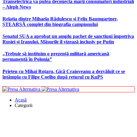
Transelectrica va putea deconecta marii consumatori industriali
– Aleph News
Relația dintre Mihaela Rădulescu și Felix Baumgartner,
ȘTEARSĂ complet din biografia campionului
Senatul SUA a aprobat un amplu pachet de sancțiuni împotriva
Rusiei și Iranului. Măsurile îl vizează inclusiv pe Putin
„Trebuie să instituim o prezență militară americană
permanentă în Polonia”
Prieten cu Mihai Rotaru, Gică Craioveanu a dezvăluit ce se
întâmpla cu Filipe Coelho după returul cu KuPS
Acasă
Categorii