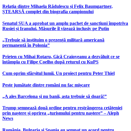
Relația dintre Mihaela Rădulescu și Felix Baumgartner,
ȘTEARSĂ complet din biografia campionului
Senatul SUA a aprobat un amplu pachet de sancțiuni împotriva
Rusiei și Iranului. Măsurile îl vizează inclusiv pe Putin
„Trebuie să instituim o prezență militară americană
permanentă în Polonia”
Prieten cu Mihai Rotaru, Gică Craioveanu a dezvăluit ce se
întâmpla cu Filipe Coelho după returul cu KuPS
Cum oprim sfârșitul lumii. Un proiect pentru Peter Thiel
Peste jumătate dintre români nu fac mișcare
„A ales Barcelona și nu banii, asta trebuie să doară!”
Trump semnează două ordine pentru restrângerea cetățeniei
prin naștere și oprirea „turismului pentru naștere” – Aleph
News
România, Bulgaria și Spania au semnat un acord pentru