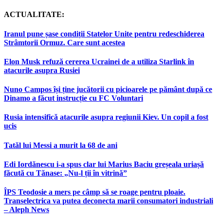
ACTUALITATE:
Iranul pune șase condiții Statelor Unite pentru redeschiderea
Strâmtorii Ormuz. Care sunt acestea
Elon Musk refuză cererea Ucrainei de a utiliza Starlink în
atacurile asupra Rusiei
Nuno Campos își ține jucătorii cu picioarele pe pământ după ce
Dinamo a făcut instrucție cu FC Voluntari
Rusia intensifică atacurile asupra regiunii Kiev. Un copil a fost
ucis
Tatăl lui Messi a murit la 68 de ani
Edi Iordănescu i-a spus clar lui Marius Baciu greșeala uriașă
făcută cu Tănase: „Nu-l ții în vitrină”
ÎPS Teodosie a mers pe câmp să se roage pentru ploaie.
Transelectrica va putea deconecta marii consumatori industriali
– Aleph News