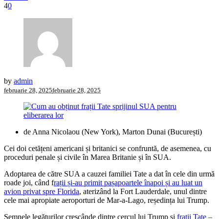
4
0
by
admin
februarie 28, 2025
februarie 28, 2025
de Anna Nicolaou (New York), Marton Dunai (București)
Cei doi cetățeni americani și britanici se confruntă, de asemenea, cu
proceduri penale și civile în Marea Britanie și în SUA.
Adoptarea de către SUA a cauzei familiei Tate a dat în cele din urmă
roade joi, când f
rații și-au primit pașapoartele înapoi și au luat un
avion privat spre Florida
, aterizând la Fort Lauderdale, unul dintre
cele mai apropiate aeroporturi de Mar-a-Lago, reședința lui Trump.
Semnele legăturilor crescânde dintre cercul lui Trump și
frații Tate –