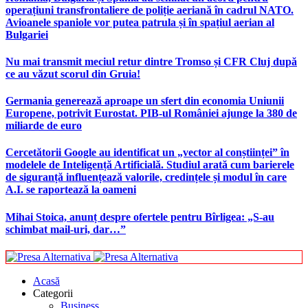
operațiuni transfrontaliere de poliție aeriană în cadrul NATO.
Avioanele spaniole vor putea patrula și în spațiul aerian al
Bulgariei
Nu mai transmit meciul retur dintre Tromso și CFR Cluj după
ce au văzut scorul din Gruia!
Germania generează aproape un sfert din economia Uniunii
Europene, potrivit Eurostat. PIB-ul României ajunge la 380 de
miliarde de euro
Cercetătorii Google au identificat un „vector al conștiinței” în
modelele de Inteligență Artificială. Studiul arată cum barierele
de siguranță influențează valorile, credințele și modul în care
A.I. se raportează la oameni
Mihai Stoica, anunț despre ofertele pentru Bîrligea: „S-au
schimbat mail-uri, dar…”
Acasă
Categorii
Business