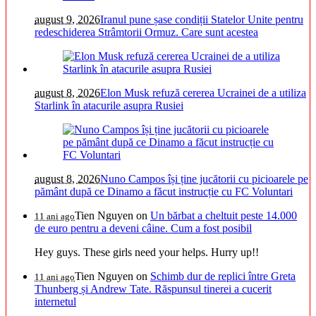
august 9, 2026
Iranul pune șase condiții Statelor Unite pentru
redeschiderea Strâmtorii Ormuz. Care sunt acestea
august 8, 2026
Elon Musk refuză cererea Ucrainei de a utiliza
Starlink în atacurile asupra Rusiei
august 8, 2026
Nuno Campos își ține jucătorii cu picioarele pe
pământ după ce Dinamo a făcut instrucție cu FC Voluntari
Tien Nguyen
on
Un bărbat a cheltuit peste 14.000
11 ani ago
de euro pentru a deveni câine. Cum a fost posibil
Hey guys. These girls need your helps. Hurry up!!
Tien Nguyen
on
Schimb dur de replici între Greta
11 ani ago
Thunberg și Andrew Tate. Răspunsul tinerei a cucerit
internetul