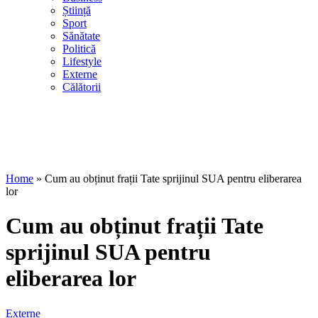
Știință
Sport
Sănătate
Politică
Lifestyle
Externe
Călătorii
Home
»
Cum au obținut frații Tate sprijinul SUA pentru eliberarea
lor
Cum au obținut frații Tate
sprijinul SUA pentru
eliberarea lor
Externe