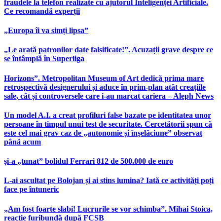
fraudele la telefon realizate cu ajutorul Inteligenței Artificiale.
Ce recomandă experții
„Europa îi va simți lipsa”
„Le arată patronilor date falsificate!”. Acuzații grave despre ce
se întâmplă în Superliga
Horizons”. Metropolitan Museum of Art dedică prima mare
retrospectivă designerului și aduce în prim-plan atât creațiile
sale, cât și controversele care i-au marcat cariera – Aleph News
Un model A.I. a creat profiluri false bazate pe identitatea unor
persoane în timpul unui test de securitate. Cercetătorii spun că
este cel mai grav caz de „autonomie și înșelăciune” observat
până acum
și-a „tunat” bolidul Ferrari 812 de 500.000 de euro
L-ai ascultat pe Bolojan și ai stins lumina? Iată ce activități poți
face pe întuneric
„Am fost foarte slabi! Lucrurile se vor schimba”. Mihai Stoica,
reacție furibundă după FCSB