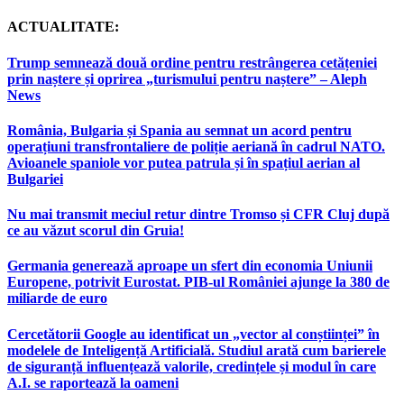
ACTUALITATE:
Trump semnează două ordine pentru restrângerea cetățeniei
prin naștere și oprirea „turismului pentru naștere” – Aleph
News
România, Bulgaria și Spania au semnat un acord pentru
operațiuni transfrontaliere de poliție aeriană în cadrul NATO.
Avioanele spaniole vor putea patrula și în spațiul aerian al
Bulgariei
Nu mai transmit meciul retur dintre Tromso și CFR Cluj după
ce au văzut scorul din Gruia!
Germania generează aproape un sfert din economia Uniunii
Europene, potrivit Eurostat. PIB-ul României ajunge la 380 de
miliarde de euro
Cercetătorii Google au identificat un „vector al conștiinței” în
modelele de Inteligență Artificială. Studiul arată cum barierele
de siguranță influențează valorile, credințele și modul în care
A.I. se raportează la oameni