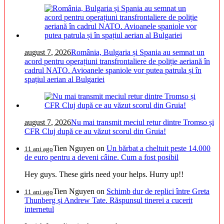
august 7, 2026
România, Bulgaria și Spania au semnat un
acord pentru operațiuni transfrontaliere de poliție aeriană în
cadrul NATO. Avioanele spaniole vor putea patrula și în
spațiul aerian al Bulgariei
august 7, 2026
Nu mai transmit meciul retur dintre Tromso și
CFR Cluj după ce au văzut scorul din Gruia!
Tien Nguyen
on
Un bărbat a cheltuit peste 14.000
11 ani ago
de euro pentru a deveni câine. Cum a fost posibil
Hey guys. These girls need your helps. Hurry up!!
Tien Nguyen
on
Schimb dur de replici între Greta
11 ani ago
Thunberg și Andrew Tate. Răspunsul tinerei a cucerit
internetul