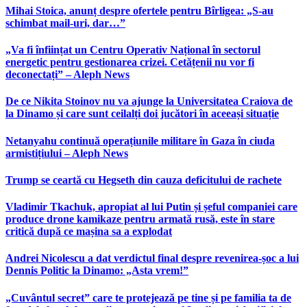
Mihai Stoica, anunț despre ofertele pentru Bîrligea: „S-au
schimbat mail-uri, dar…”
„Va fi înființat un Centru Operativ Național în sectorul
energetic pentru gestionarea crizei. Cetățenii nu vor fi
deconectați” – Aleph News
De ce Nikita Stoinov nu va ajunge la Universitatea Craiova de
la Dinamo și care sunt ceilalți doi jucători în aceeași situație
Netanyahu continuă operațiunile militare în Gaza în ciuda
armistițiului – Aleph News
Trump se ceartă cu Hegseth din cauza deficitului de rachete
Vladimir Tkachuk, apropiat al lui Putin și șeful companiei care
produce drone kamikaze pentru armată rusă, este în stare
critică după ce mașina sa a explodat
Andrei Nicolescu a dat verdictul final despre revenirea-șoc a lui
Dennis Politic la Dinamo: „Asta vrem!”
„Cuvântul secret” care te protejează pe tine și pe familia ta de