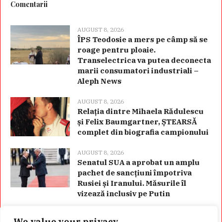
Comentarii
AUGUST 8, 2026
ÎPS Teodosie a mers pe câmp să se
roage pentru ploaie.
Transelectrica va putea deconecta
marii consumatori industriali –
Aleph News
AUGUST 8, 2026
Relația dintre Mihaela Rădulescu
și Felix Baumgartner, ȘTEARSĂ
complet din biografia campionului
AUGUST 8, 2026
Senatul SUA a aprobat un amplu
pachet de sancțiuni împotriva
Rusiei și Iranului. Măsurile îl
vizează inclusiv pe Putin
We value your privacy