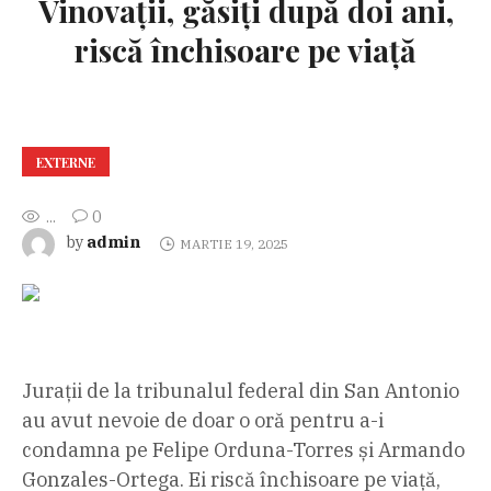
Vinovații, găsiți după doi ani,
riscă închisoare pe viață
EXTERNE
...
0
admin
by
MARTIE 19, 2025
Jurații de la tribunalul federal din San Antonio
au avut nevoie de doar o oră pentru a-i
condamna pe Felipe Orduna-Torres și Armando
Gonzales-Ortega. Ei riscă închisoare pe viață,