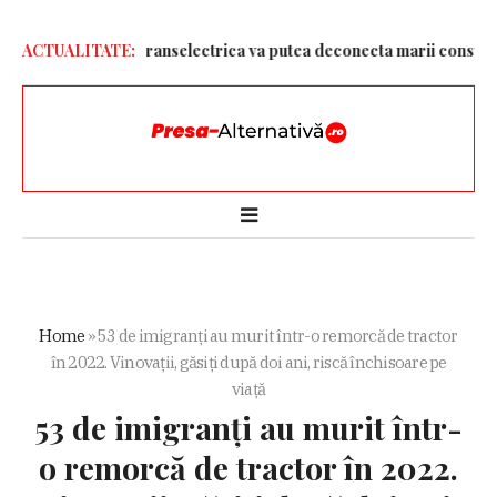
ntru ploaie. Transelectrica va putea deconecta marii consumatori 
ACTUALITATE:
Home
»
53 de imigranți au murit într-o remorcă de tractor
în 2022. Vinovații, găsiți după doi ani, riscă închisoare pe
viață
53 de imigranți au murit într-
o remorcă de tractor în 2022.