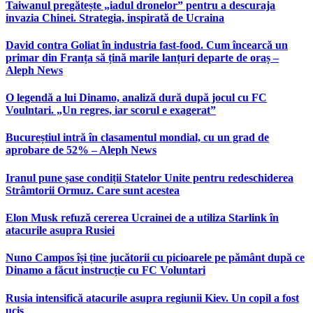
Taiwanul pregătește „iadul dronelor” pentru a descuraja
invazia Chinei. Strategia, inspirată de Ucraina
David contra Goliat în industria fast-food. Cum încearcă un
primar din Franța să țină marile lanțuri departe de oraș –
Aleph News
O legendă a lui Dinamo, analiză dură după jocul cu FC
Voulntari. „Un regres, iar scorul e exagerat”
Bucureștiul intră în clasamentul mondial, cu un grad de
aprobare de 52% – Aleph News
Iranul pune șase condiții Statelor Unite pentru redeschiderea
Strâmtorii Ormuz. Care sunt acestea
Elon Musk refuză cererea Ucrainei de a utiliza Starlink în
atacurile asupra Rusiei
Nuno Campos își ține jucătorii cu picioarele pe pământ după ce
Dinamo a făcut instrucție cu FC Voluntari
Rusia intensifică atacurile asupra regiunii Kiev. Un copil a fost
ucis