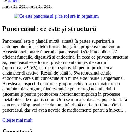
by
admin
martie 25, 2025
martie 25, 2025
Pancreasul: ce este și structură
Pancreasul este o glandă mixtă, situată în partea superioară a
abdomenului, în spatele stomacului, și în apropierea duodenului.
Această poziționare îi permite pancreasului să-și îndeplinească
eficient funcțiile, digestivă și endocrină. În ceea ce privește structura
sa, pancreasul este format predominant din țesut exocrin
(aproximativ 95%), care este responsabil pentru producerea
enzimelor digestive. Restul de până la 5% reprezintă celule
endocrine, care sunt cunoscute sub numele de insule Langerhans.
Acestea au aspectul unor mici grupuri celulare asemănătoare cu
ciorchinii de struguri, fiind esențiale pentru reglarea nivelului
glicemiei și pentru producerea hormonilor implicați în procesele
metabolice ale organismului. Unii se întreabă dacă se poate trăi fără
pancreas. Răspunsul este da, poți trăi după ce ți-a fost îndepărtat
pancreasul, dar vei avea nevoie de medicamente pentru a înlocui…
Citeşte mai mult
Comentează