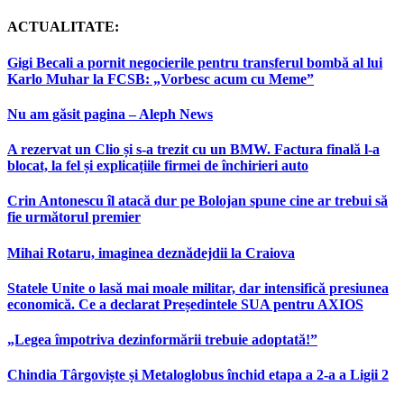
ACTUALITATE:
Gigi Becali a pornit negocierile pentru transferul bombă al lui
Karlo Muhar la FCSB: „Vorbesc acum cu Meme”
Nu am găsit pagina – Aleph News
A rezervat un Clio și s-a trezit cu un BMW. Factura finală l-a
blocat, la fel și explicațiile firmei de închirieri auto
Crin Antonescu îl atacă dur pe Bolojan spune cine ar trebui să
fie următorul premier
Mihai Rotaru, imaginea deznădejdii la Craiova
Statele Unite o lasă mai moale militar, dar intensifică presiunea
economică. Ce a declarat Președintele SUA pentru AXIOS
„Legea împotriva dezinformării trebuie adoptată!”
Chindia Târgoviște și Metaloglobus închid etapa a 2-a a Ligii 2