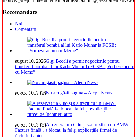
motive, puteţi trimite un email la adresa: admin@presa-alternativa.ro
Recomandate
Noi
Comentarii
august 10, 2026
Gigi Becali a pornit negocierile pentru
transferul bombă al lui Karlo Muhar la FCSB: „Vorbesc acum
cu Meme”
august 10, 2026
Nu am găsit pagina – Aleph News
august 10, 2026
A rezervat un Clio și s-a trezit cu un BMW.
Factura finală l-a blocat, la fel și explicațiile firmei de
închirieri auto