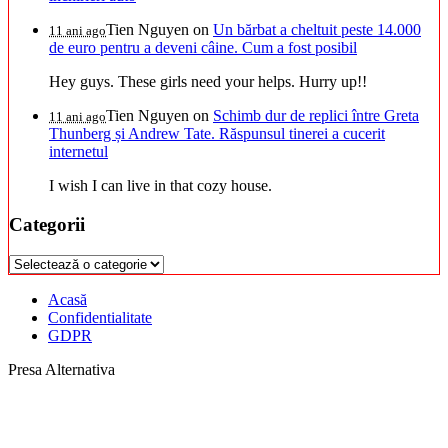
Tien Nguyen
on
Un bărbat a cheltuit peste 14.000
11 ani ago
de euro pentru a deveni câine. Cum a fost posibil
Hey guys. These girls need your helps. Hurry up!!
Tien Nguyen
on
Schimb dur de replici între Greta
11 ani ago
Thunberg și Andrew Tate. Răspunsul tinerei a cucerit
internetul
I wish I can live in that cozy house.
Categorii
Categorii
Acasă
Confidentialitate
GDPR
Presa Alternativa