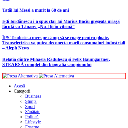
Tatăl lui Messi a murit la 68 de ani
Edi Iordănescu i-a spus clar lui Marius Baciu greșeala uriașă
făcută cu Tănase: „Nu-l ții în vitrină”
ÎPS Teodosie a mers pe câmp să se roage pentru ploaie.
Transelectrica va putea deconecta marii consumatori industriali
– Aleph News
Relația dintre Mihaela Rădulescu și Felix Baumgartner,
ȘTEARSĂ complet din biografia campionului
Acasă
Categorii
Business
Știință
Sport
Sănătate
Politică
Lifestyle
Externe