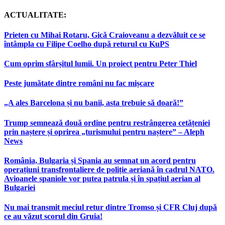
ACTUALITATE:
Prieten cu Mihai Rotaru, Gică Craioveanu a dezvăluit ce se
întâmpla cu Filipe Coelho după returul cu KuPS
Cum oprim sfârșitul lumii. Un proiect pentru Peter Thiel
Peste jumătate dintre români nu fac mișcare
„A ales Barcelona și nu banii, asta trebuie să doară!”
Trump semnează două ordine pentru restrângerea cetățeniei
prin naștere și oprirea „turismului pentru naștere” – Aleph
News
România, Bulgaria și Spania au semnat un acord pentru
operațiuni transfrontaliere de poliție aeriană în cadrul NATO.
Avioanele spaniole vor putea patrula și în spațiul aerian al
Bulgariei
Nu mai transmit meciul retur dintre Tromso și CFR Cluj după
ce au văzut scorul din Gruia!