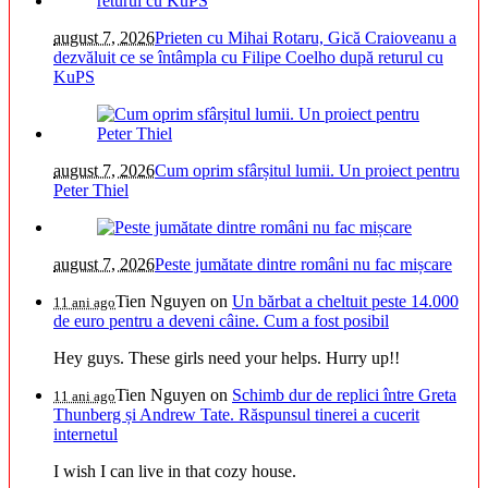
august 7, 2026
Prieten cu Mihai Rotaru, Gică Craioveanu a
dezvăluit ce se întâmpla cu Filipe Coelho după returul cu
KuPS
august 7, 2026
Cum oprim sfârșitul lumii. Un proiect pentru
Peter Thiel
august 7, 2026
Peste jumătate dintre români nu fac mișcare
Tien Nguyen
on
Un bărbat a cheltuit peste 14.000
11 ani ago
de euro pentru a deveni câine. Cum a fost posibil
Hey guys. These girls need your helps. Hurry up!!
Tien Nguyen
on
Schimb dur de replici între Greta
11 ani ago
Thunberg și Andrew Tate. Răspunsul tinerei a cucerit
internetul
I wish I can live in that cozy house.