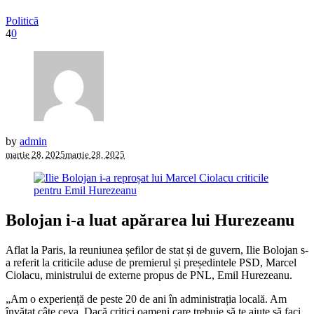
Politică
4
0
by
admin
martie 28, 2025
martie 28, 2025
Bolojan i-a luat apărarea lui Hurezeanu
Aflat la Paris, la reuniunea șefilor de stat și de guvern, Ilie Bolojan s-
a referit la criticile aduse de premierul și președintele PSD, Marcel
Ciolacu, ministrului de externe propus de PNL, Emil Hurezeanu.
„Am o experiență de peste 20 de ani în administrația locală. Am
învățat câte ceva. Dacă critici oameni care trebuie să te ajute să faci