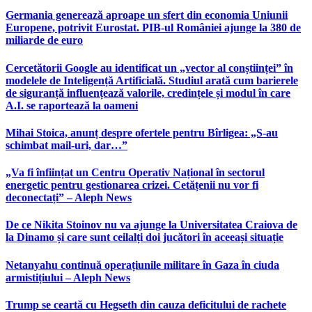
Germania generează aproape un sfert din economia Uniunii
Europene, potrivit Eurostat. PIB-ul României ajunge la 380 de
miliarde de euro
Cercetătorii Google au identificat un „vector al conștiinței” în
modelele de Inteligență Artificială. Studiul arată cum barierele
de siguranță influențează valorile, credințele și modul în care
A.I. se raportează la oameni
Mihai Stoica, anunț despre ofertele pentru Bîrligea: „S-au
schimbat mail-uri, dar…”
„Va fi înființat un Centru Operativ Național în sectorul
energetic pentru gestionarea crizei. Cetățenii nu vor fi
deconectați” – Aleph News
De ce Nikita Stoinov nu va ajunge la Universitatea Craiova de
la Dinamo și care sunt ceilalți doi jucători în aceeași situație
Netanyahu continuă operațiunile militare în Gaza în ciuda
armistițiului – Aleph News
Trump se ceartă cu Hegseth din cauza deficitului de rachete