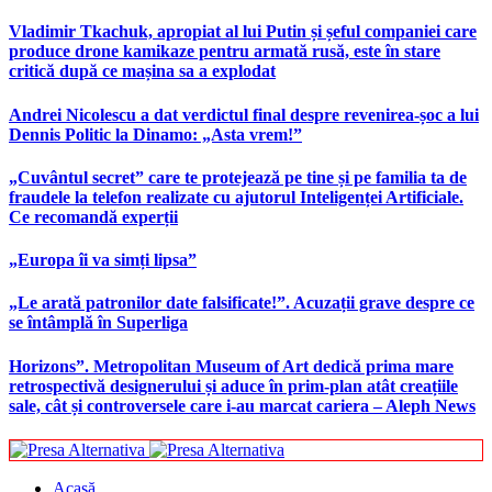
Vladimir Tkachuk, apropiat al lui Putin și șeful companiei care
produce drone kamikaze pentru armată rusă, este în stare
critică după ce mașina sa a explodat
Andrei Nicolescu a dat verdictul final despre revenirea-șoc a lui
Dennis Politic la Dinamo: „Asta vrem!”
„Cuvântul secret” care te protejează pe tine și pe familia ta de
fraudele la telefon realizate cu ajutorul Inteligenței Artificiale.
Ce recomandă experții
„Europa îi va simți lipsa”
„Le arată patronilor date falsificate!”. Acuzații grave despre ce
se întâmplă în Superliga
Horizons”. Metropolitan Museum of Art dedică prima mare
retrospectivă designerului și aduce în prim-plan atât creațiile
sale, cât și controversele care i-au marcat cariera – Aleph News
Acasă