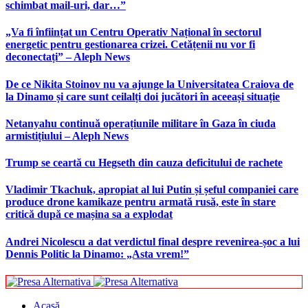
schimbat mail-uri, dar…”
„Va fi înființat un Centru Operativ Național în sectorul
energetic pentru gestionarea crizei. Cetățenii nu vor fi
deconectați” – Aleph News
De ce Nikita Stoinov nu va ajunge la Universitatea Craiova de
la Dinamo și care sunt ceilalți doi jucători în aceeași situație
Netanyahu continuă operațiunile militare în Gaza în ciuda
armistițiului – Aleph News
Trump se ceartă cu Hegseth din cauza deficitului de rachete
Vladimir Tkachuk, apropiat al lui Putin și șeful companiei care
produce drone kamikaze pentru armată rusă, este în stare
critică după ce mașina sa a explodat
Andrei Nicolescu a dat verdictul final despre revenirea-șoc a lui
Dennis Politic la Dinamo: „Asta vrem!”
Acasă