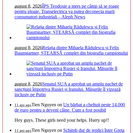
august 8, 2026
ÎPS Teodosie a mers pe câmp să se roage
pentru ploaie. Transelectrica va putea deconecta marii
consumatori industriali – Aleph News
august 8, 2026
Relația dintre Mihaela Rădulescu și Felix
Baumgartner, ȘTEARSĂ complet din biografia campionului
august 8, 2026
Senatul SUA a aprobat un amplu pachet de
sancțiuni împotriva Rusiei și Iranului. Măsurile îl vizează
inclusiv pe Putin
Tien Nguyen
on
Un bărbat a cheltuit peste 14.000
11 ani ago
de euro pentru a deveni câine. Cum a fost posibil
Hey guys. These girls need your helps. Hurry up!!
Tien Nguyen
on
Schimb dur de replici între Greta
11 ani ago