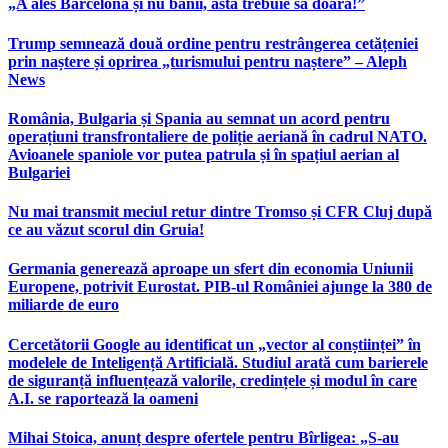
„A ales Barcelona și nu banii, asta trebuie să doară!”
Trump semnează două ordine pentru restrângerea cetățeniei
prin naștere și oprirea „turismului pentru naștere” – Aleph
News
România, Bulgaria și Spania au semnat un acord pentru
operațiuni transfrontaliere de poliție aeriană în cadrul NATO.
Avioanele spaniole vor putea patrula și în spațiul aerian al
Bulgariei
Nu mai transmit meciul retur dintre Tromso și CFR Cluj după
ce au văzut scorul din Gruia!
Germania generează aproape un sfert din economia Uniunii
Europene, potrivit Eurostat. PIB-ul României ajunge la 380 de
miliarde de euro
Cercetătorii Google au identificat un „vector al conștiinței” în
modelele de Inteligență Artificială. Studiul arată cum barierele
de siguranță influențează valorile, credințele și modul în care
A.I. se raportează la oameni
Mihai Stoica, anunț despre ofertele pentru Bîrligea: „S-au