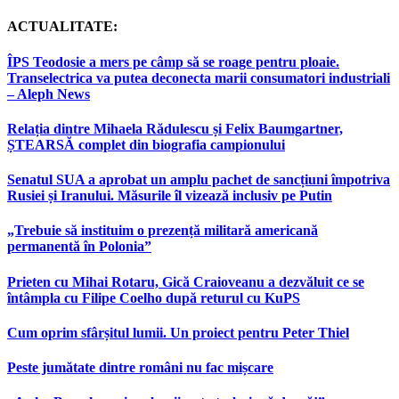
ACTUALITATE:
ÎPS Teodosie a mers pe câmp să se roage pentru ploaie.
Transelectrica va putea deconecta marii consumatori industriali
– Aleph News
Relația dintre Mihaela Rădulescu și Felix Baumgartner,
ȘTEARSĂ complet din biografia campionului
Senatul SUA a aprobat un amplu pachet de sancțiuni împotriva
Rusiei și Iranului. Măsurile îl vizează inclusiv pe Putin
„Trebuie să instituim o prezență militară americană
permanentă în Polonia”
Prieten cu Mihai Rotaru, Gică Craioveanu a dezvăluit ce se
întâmpla cu Filipe Coelho după returul cu KuPS
Cum oprim sfârșitul lumii. Un proiect pentru Peter Thiel
Peste jumătate dintre români nu fac mișcare