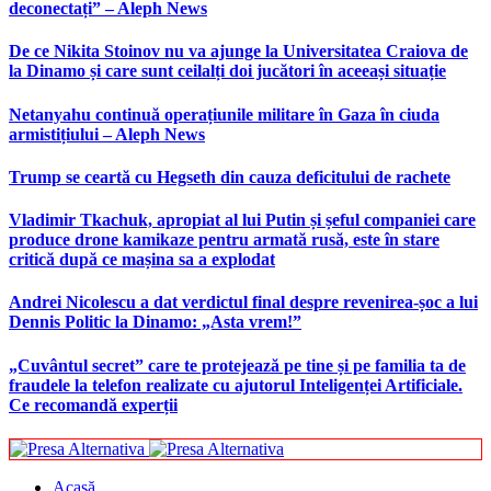
deconectați” – Aleph News
De ce Nikita Stoinov nu va ajunge la Universitatea Craiova de
la Dinamo și care sunt ceilalți doi jucători în aceeași situație
Netanyahu continuă operațiunile militare în Gaza în ciuda
armistițiului – Aleph News
Trump se ceartă cu Hegseth din cauza deficitului de rachete
Vladimir Tkachuk, apropiat al lui Putin și șeful companiei care
produce drone kamikaze pentru armată rusă, este în stare
critică după ce mașina sa a explodat
Andrei Nicolescu a dat verdictul final despre revenirea-șoc a lui
Dennis Politic la Dinamo: „Asta vrem!”
„Cuvântul secret” care te protejează pe tine și pe familia ta de
fraudele la telefon realizate cu ajutorul Inteligenței Artificiale.
Ce recomandă experții
Acasă