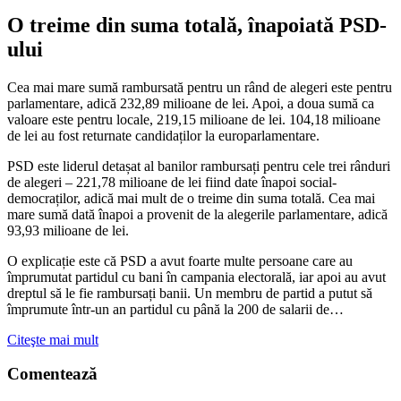
O treime din suma totală, înapoiată PSD-
ului
Cea mai mare sumă rambursată pentru un rând de alegeri este pentru
parlamentare, adică 232,89 milioane de lei. Apoi, a doua sumă ca
valoare este pentru locale, 219,15 milioane de lei. 104,18 milioane
de lei au fost returnate candidaților la europarlamentare.
PSD este liderul detașat al banilor rambursați pentru cele trei rânduri
de alegeri – 221,78 milioane de lei fiind date înapoi social-
democraților, adică mai mult de o treime din suma totală. Cea mai
mare sumă dată înapoi a provenit de la alegerile parlamentare, adică
93,93 milioane de lei.
O explicație este că PSD a avut foarte multe persoane care au
împrumutat partidul cu bani în campania electorală, iar apoi au avut
dreptul să le fie rambursați banii. Un membru de partid a putut să
împrumute într-un an partidul cu până la 200 de salarii de…
Citeşte mai mult
Comentează