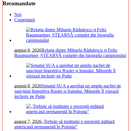
Recomandate
Noi
Comentarii
august 8, 2026
Relația dintre Mihaela Rădulescu și Felix
Baumgartner, ȘTEARSĂ complet din biografia campionului
august 8, 2026
Senatul SUA a aprobat un amplu pachet de
sancțiuni împotriva Rusiei și Iranului. Măsurile îl vizează
inclusiv pe Putin
august 7, 2026
„Trebuie să instituim o prezență militară
americană permanentă în Polonia”