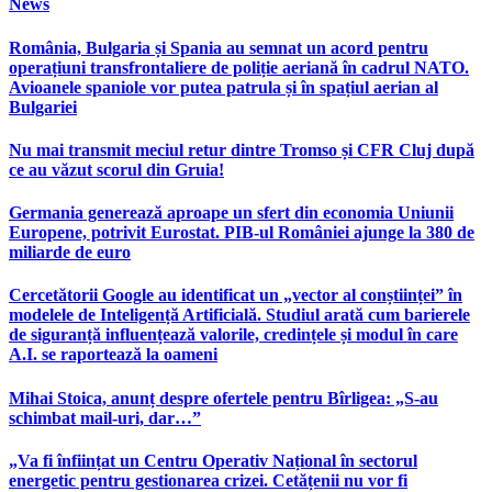
News
România, Bulgaria și Spania au semnat un acord pentru
operațiuni transfrontaliere de poliție aeriană în cadrul NATO.
Avioanele spaniole vor putea patrula și în spațiul aerian al
Bulgariei
Nu mai transmit meciul retur dintre Tromso și CFR Cluj după
ce au văzut scorul din Gruia!
Germania generează aproape un sfert din economia Uniunii
Europene, potrivit Eurostat. PIB-ul României ajunge la 380 de
miliarde de euro
Cercetătorii Google au identificat un „vector al conștiinței” în
modelele de Inteligență Artificială. Studiul arată cum barierele
de siguranță influențează valorile, credințele și modul în care
A.I. se raportează la oameni
Mihai Stoica, anunț despre ofertele pentru Bîrligea: „S-au
schimbat mail-uri, dar…”
„Va fi înființat un Centru Operativ Național în sectorul
energetic pentru gestionarea crizei. Cetățenii nu vor fi