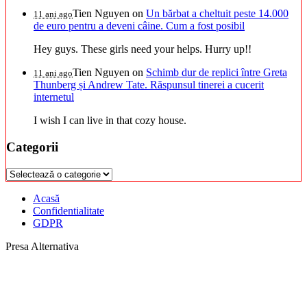
Tien Nguyen
on
Un bărbat a cheltuit peste 14.000
11 ani ago
de euro pentru a deveni câine. Cum a fost posibil
Hey guys. These girls need your helps. Hurry up!!
Tien Nguyen
on
Schimb dur de replici între Greta
11 ani ago
Thunberg și Andrew Tate. Răspunsul tinerei a cucerit
internetul
I wish I can live in that cozy house.
Categorii
Categorii
Acasă
Confidentialitate
GDPR
Presa Alternativa