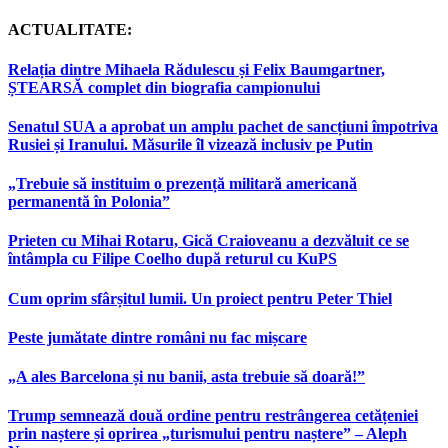
ACTUALITATE:
Relația dintre Mihaela Rădulescu și Felix Baumgartner,
ȘTEARSĂ complet din biografia campionului
Senatul SUA a aprobat un amplu pachet de sancțiuni împotriva
Rusiei și Iranului. Măsurile îl vizează inclusiv pe Putin
„Trebuie să instituim o prezență militară americană
permanentă în Polonia”
Prieten cu Mihai Rotaru, Gică Craioveanu a dezvăluit ce se
întâmpla cu Filipe Coelho după returul cu KuPS
Cum oprim sfârșitul lumii. Un proiect pentru Peter Thiel
Peste jumătate dintre români nu fac mișcare
„A ales Barcelona și nu banii, asta trebuie să doară!”
Trump semnează două ordine pentru restrângerea cetățeniei
prin naștere și oprirea „turismului pentru naștere” – Aleph