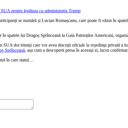
 participanți se numără și Lucian Romașcanu, care poate fi văzut în spate
în spatele lui Dragoș Sprînceană la Gala Patrioților Americani, organi
e în SUA doi trimiși care vor avea discuții oficiale la reședința privată 
goș Sprînceană
, așa cum a descoperit presa în aceeași zi, lucru confirmat
ntul în care statul…