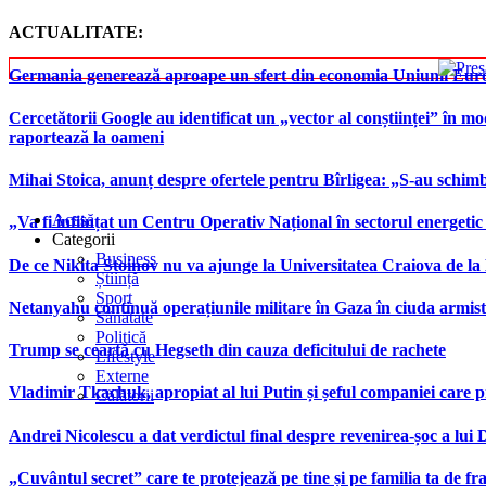
ACTUALITATE:
Germania generează aproape un sfert din economia Uniunii Europ
Cercetătorii Google au identificat un „vector al conștiinței” în mod
raportează la oameni
Mihai Stoica, anunț despre ofertele pentru Bîrligea: „S-au schim
Acasă
„Va fi înființat un Centru Operativ Național în sectorul energetic
Categorii
Business
De ce Nikita Stoinov nu va ajunge la Universitatea Craiova de la Di
Știință
Sport
Netanyahu continuă operațiunile militare în Gaza în ciuda armist
Sănătate
Politică
Trump se ceartă cu Hegseth din cauza deficitului de rachete
Lifestyle
Externe
Vladimir Tkachuk, apropiat al lui Putin și șeful companiei care 
Călătorii
Andrei Nicolescu a dat verdictul final despre revenirea-șoc a lui
„Cuvântul secret” care te protejează pe tine și pe familia ta de fra