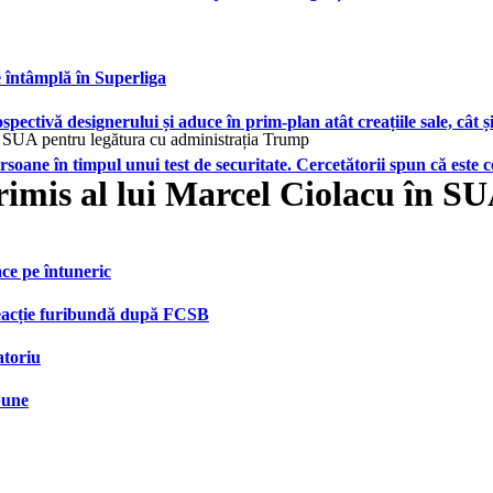
e întâmplă în Superliga
ctivă designerului și aduce în prim-plan atât creațiile sale, cât ș
în SUA pentru legătura cu administrația Trump
ersoane în timpul unui test de securitate. Cercetătorii spun că este
trimis al lui Marcel Ciolacu în S
face pe întuneric
 reacție furibundă după FCSB
atoriu
bune