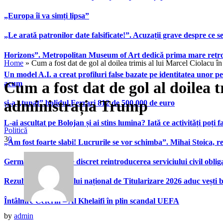
„Europa îi va simți lipsa”
„Le arată patronilor date falsificate!”. Acuzații grave despre ce s
Horizons”. Metropolitan Museum of Art dedică prima mare retrospe
Home
»
Cum a fost dat de gol al doilea trimis al lui Marcel Ciolacu 
Un model A.I. a creat profiluri false bazate pe identitatea unor p
Cum a fost dat de gol al doilea 
acum
administrația Trump
și-a „tunat” bolidul Ferrari 812 de 500.000 de euro
L-ai ascultat pe Bolojan și ai stins lumina? Iată ce activități poți 
Politică
3
0
„Am fost foarte slabi! Lucrurile se vor schimba”. Mihai Stoica,
Germania pregătește discret reintroducerea serviciului civil oblig
Rezultatele examenului național de Titularizare 2026 aduc vești 
Întâlnire Ceferin – Al Khelaifi în plin scandal UEFA
by
admin