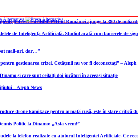
ene, potrivit Eurostat. PIB-ul României ajunge la 380 de miliard
elele de Inteligență Artificială. Studiul arată cum barierele de sigu
bat mail-uri, dar…”
 pentru gestionarea crizei. Cetățenii nu vor fi deconectați” – Alep
namo și care sunt ceilalți doi jucători în aceeași situație
ițiului – Aleph News
produce drone kamikaze pentru armată rusă, este în stare critică d
 Dennis Politic la Dinamo: „Asta vrem!”
udele la telefon realizate cu ajutorul Inteligenței Artificiale. Ce r