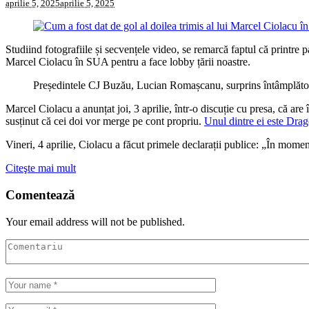
aprilie 5, 2025
aprilie 5, 2025
Studiind fotografiile și secvențele video, se remarcă faptul că printre
Marcel Ciolacu în SUA pentru a face lobby țării noastre.
Președintele CJ Buzău, Lucian Romașcanu, surprins întâmplător 
Marcel Ciolacu a anunțat joi, 3 aprilie, într-o discuție cu presa, că ar
susținut că cei doi vor merge pe cont propriu.
Unul dintre ei este Dra
Vineri, 4 aprilie, Ciolacu a făcut primele declarații publice: „În mome
Citeşte mai mult
Comentează
Your email address will not be published.