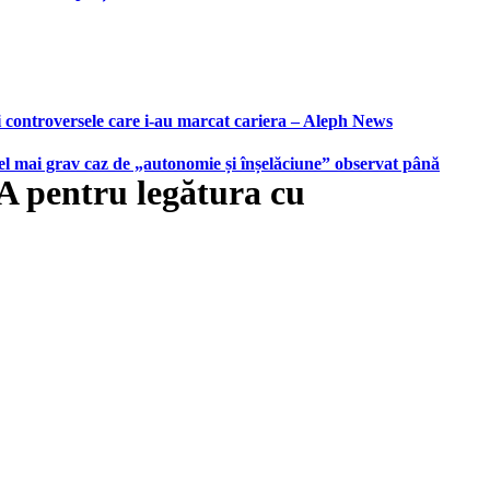
i controversele care i-au marcat cariera – Aleph News
 cel mai grav caz de „autonomie și înșelăciune” observat până
UA pentru legătura cu