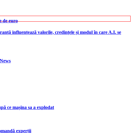
e de euro
ranță influențează valorile, credințele și modul în care A.I. se
h News
upă ce mașina sa a explodat
ecomandă experții