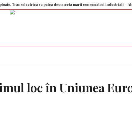
ranselectrica va putea deconecta marii consumatori industriali – Aleph New
rimul loc în Uniunea Eu