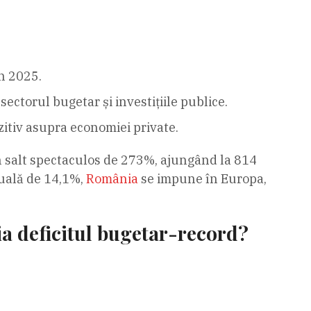
n 2025.
sectorul bugetar și investițiile publice.
zitiv asupra economiei private.
n salt spectaculos de 273%, ajungând la 814
nuală de 14,1%,
România
se impune în Europa,
a deficitul bugetar-record?