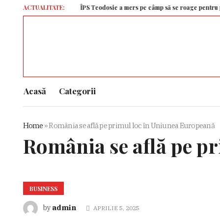
ACTUALITATE:
ÎPS Teodosie a mers pe câmp să se roage pentru ploaie. T
Acasă
Categorii
Home
»
România se află pe primul loc în Uniunea Europeană
România se află pe p
BUSINESS
admin
by
APRILIE 5, 2025