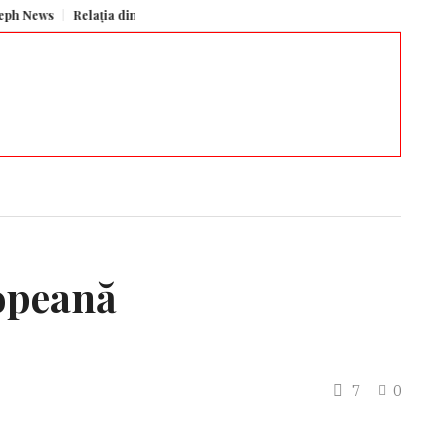
s
Relația dintre Mihaela Rădulescu și Felix Baumgartner, ȘTEARSĂ complet
ropeană
7
0