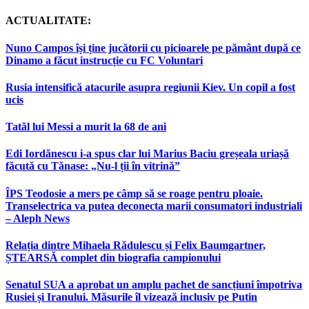
ACTUALITATE:
Nuno Campos își ține jucătorii cu picioarele pe pământ după ce
Dinamo a făcut instrucție cu FC Voluntari
Rusia intensifică atacurile asupra regiunii Kiev. Un copil a fost
ucis
Tatăl lui Messi a murit la 68 de ani
Edi Iordănescu i-a spus clar lui Marius Baciu greșeala uriașă
făcută cu Tănase: „Nu-l ții în vitrină”
ÎPS Teodosie a mers pe câmp să se roage pentru ploaie.
Transelectrica va putea deconecta marii consumatori industriali
– Aleph News
Relația dintre Mihaela Rădulescu și Felix Baumgartner,
ȘTEARSĂ complet din biografia campionului
Senatul SUA a aprobat un amplu pachet de sancțiuni împotriva
Rusiei și Iranului. Măsurile îl vizează inclusiv pe Putin