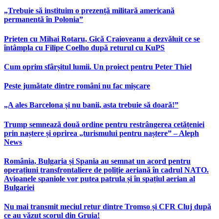
„Trebuie să instituim o prezență militară americană
permanentă în Polonia”
Prieten cu Mihai Rotaru, Gică Craioveanu a dezvăluit ce se
întâmpla cu Filipe Coelho după returul cu KuPS
Cum oprim sfârșitul lumii. Un proiect pentru Peter Thiel
Peste jumătate dintre români nu fac mișcare
„A ales Barcelona și nu banii, asta trebuie să doară!”
Trump semnează două ordine pentru restrângerea cetățeniei
prin naștere și oprirea „turismului pentru naștere” – Aleph
News
România, Bulgaria și Spania au semnat un acord pentru
operațiuni transfrontaliere de poliție aeriană în cadrul NATO.
Avioanele spaniole vor putea patrula și în spațiul aerian al
Bulgariei
Nu mai transmit meciul retur dintre Tromso și CFR Cluj după
ce au văzut scorul din Gruia!