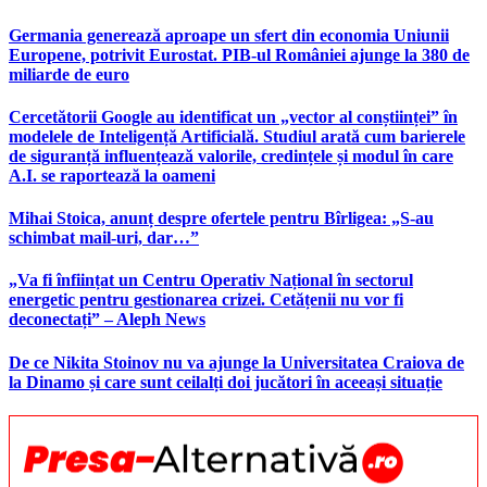
Germania generează aproape un sfert din economia Uniunii
Europene, potrivit Eurostat. PIB-ul României ajunge la 380 de
miliarde de euro
Cercetătorii Google au identificat un „vector al conștiinței” în
modelele de Inteligență Artificială. Studiul arată cum barierele
de siguranță influențează valorile, credințele și modul în care
A.I. se raportează la oameni
Mihai Stoica, anunț despre ofertele pentru Bîrligea: „S-au
schimbat mail-uri, dar…”
„Va fi înființat un Centru Operativ Național în sectorul
energetic pentru gestionarea crizei. Cetățenii nu vor fi
deconectați” – Aleph News
De ce Nikita Stoinov nu va ajunge la Universitatea Craiova de
la Dinamo și care sunt ceilalți doi jucători în aceeași situație