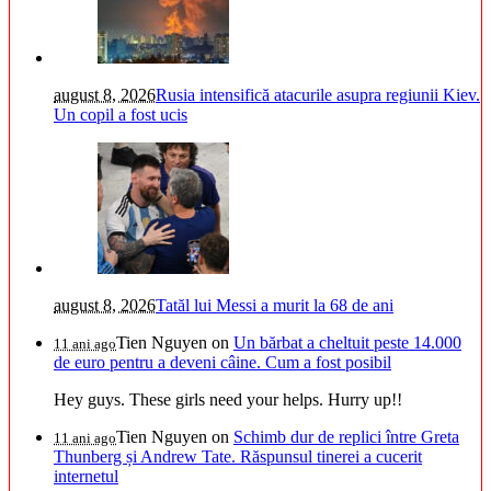
august 8, 2026
Rusia intensifică atacurile asupra regiunii Kiev.
Un copil a fost ucis
august 8, 2026
Tatăl lui Messi a murit la 68 de ani
Tien Nguyen
on
Un bărbat a cheltuit peste 14.000
11 ani ago
de euro pentru a deveni câine. Cum a fost posibil
Hey guys. These girls need your helps. Hurry up!!
Tien Nguyen
on
Schimb dur de replici între Greta
11 ani ago
Thunberg și Andrew Tate. Răspunsul tinerei a cucerit
internetul