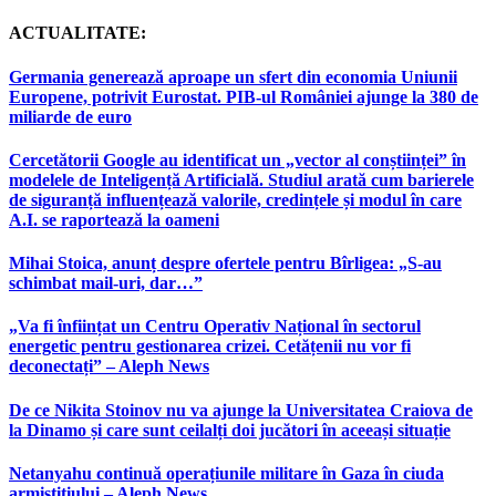
ACTUALITATE:
Germania generează aproape un sfert din economia Uniunii
Europene, potrivit Eurostat. PIB-ul României ajunge la 380 de
miliarde de euro
Cercetătorii Google au identificat un „vector al conștiinței” în
modelele de Inteligență Artificială. Studiul arată cum barierele
de siguranță influențează valorile, credințele și modul în care
A.I. se raportează la oameni
Mihai Stoica, anunț despre ofertele pentru Bîrligea: „S-au
schimbat mail-uri, dar…”
„Va fi înființat un Centru Operativ Național în sectorul
energetic pentru gestionarea crizei. Cetățenii nu vor fi
deconectați” – Aleph News
De ce Nikita Stoinov nu va ajunge la Universitatea Craiova de
la Dinamo și care sunt ceilalți doi jucători în aceeași situație
Netanyahu continuă operațiunile militare în Gaza în ciuda
armistițiului – Aleph News