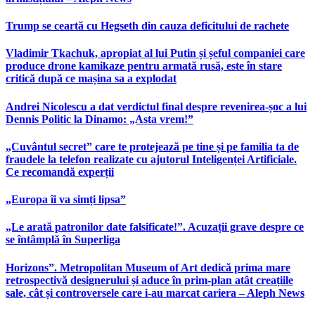
Trump se ceartă cu Hegseth din cauza deficitului de rachete
Vladimir Tkachuk, apropiat al lui Putin și șeful companiei care
produce drone kamikaze pentru armată rusă, este în stare
critică după ce mașina sa a explodat
Andrei Nicolescu a dat verdictul final despre revenirea-șoc a lui
Dennis Politic la Dinamo: „Asta vrem!”
„Cuvântul secret” care te protejează pe tine și pe familia ta de
fraudele la telefon realizate cu ajutorul Inteligenței Artificiale.
Ce recomandă experții
„Europa îi va simți lipsa”
„Le arată patronilor date falsificate!”. Acuzații grave despre ce
se întâmplă în Superliga
Horizons”. Metropolitan Museum of Art dedică prima mare
retrospectivă designerului și aduce în prim-plan atât creațiile
sale, cât și controversele care i-au marcat cariera – Aleph News