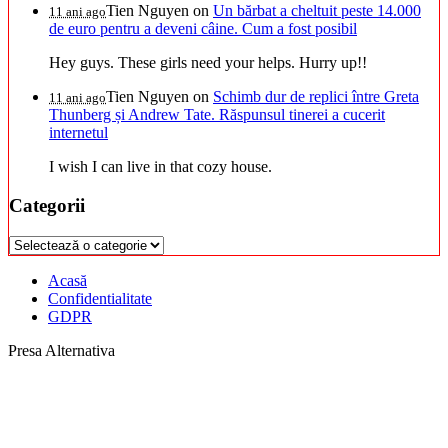
Tien Nguyen
on
Un bărbat a cheltuit peste 14.000
11 ani ago
de euro pentru a deveni câine. Cum a fost posibil
Hey guys. These girls need your helps. Hurry up!!
Tien Nguyen
on
Schimb dur de replici între Greta
11 ani ago
Thunberg și Andrew Tate. Răspunsul tinerei a cucerit
internetul
I wish I can live in that cozy house.
Categorii
Categorii
Acasă
Confidentialitate
GDPR
Presa Alternativa