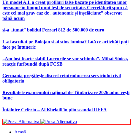
Un model A.I. a creat profiluri false bazate pe identitatea unor
persoane în timpul unui test de securitate. Cercetătorii spun că
este cel mai grav caz de „autonomie și înșelăciune” observat
până acum
și-a „tunat” bolidul Ferrari 812 de 500.000 de euro
L-ai ascultat pe Bolojan și ai stins lumina? Iată ce activități poți
face pe întuneric
„Am fost foarte slabi! Lucrurile se vor schimba”. Mihai Stoica,
reacție furibundă după FCSB
Germania pregătește discret reintroducerea serviciului civil
obligatoriu
Rezultatele examenului național de Titularizare 2026 aduc vești
bune
Întâlnire Ceferin – Al Khelaifi în plin scandal UEFA
Acasă