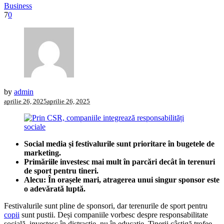
Business
7
0
by
admin
aprilie 26, 2025
aprilie 26, 2025
Social media și festivalurile sunt prioritare în bugetele de
marketing.
Primăriile investesc mai mult în parcări decât în terenuri
de sport pentru tineri.
Alecu: În orașele mari, atragerea unui singur sponsor este
o adevărată luptă.
Festivalurile sunt pline de sponsori, dar terenurile de sport pentru
copii
sunt pustii. Deși companiile vorbesc despre responsabilitate
socială, investesc în distracție, nu în educație. Tinerii câștigă trofee