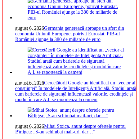
august 6, 2026
Germania generează aproape un sfert din
economia Uniunii Europene, potrivit Eurostat. PIB-ul
României ajunge la 380 de miliarde de euro
august 6, 2026
Cercetătorii Google au identificat un „vector al
conștiinței” în modelele de Inteligență Artificială. Studiul arată
cum barierele de siguranță influențează valorile, credințele și
modul în care A.I. se raportează la oameni
august 6, 2026
Mihai Stoica, anunț despre ofertele pentru
Bîrligea: „S-au schimbat mail-uri, dar…”