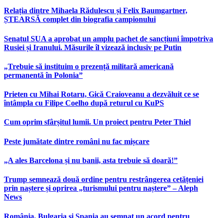
Relația dintre Mihaela Rădulescu și Felix Baumgartner,
ȘTEARSĂ complet din biografia campionului
Senatul SUA a aprobat un amplu pachet de sancțiuni împotriva
Rusiei și Iranului. Măsurile îl vizează inclusiv pe Putin
„Trebuie să instituim o prezență militară americană
permanentă în Polonia”
Prieten cu Mihai Rotaru, Gică Craioveanu a dezvăluit ce se
întâmpla cu Filipe Coelho după returul cu KuPS
Cum oprim sfârșitul lumii. Un proiect pentru Peter Thiel
Peste jumătate dintre români nu fac mișcare
„A ales Barcelona și nu banii, asta trebuie să doară!”
Trump semnează două ordine pentru restrângerea cetățeniei
prin naștere și oprirea „turismului pentru naștere” – Aleph
News
România, Bulgaria și Spania au semnat un acord pentru