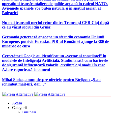
operațiuni transfrontaliere de poliție aeriană în cadrul NATO.
Avioanele spaniole vor putea patrula și în spațiul aerian al
Bulgariei
Nu mai transmit meciul retur dintre Tromso și CFR Cluj după
ce au văzut scorul din Gruia!
Germania generează aproape un sfert din economia Uniunii
Europene, potrivit Eurostat. PIB-ul României ajunge la 380 de
miliarde de euro
Cercetătorii Google au identificat un „vector al conștiinței” în
modelele de Inteligență Artificială. Studiul arată cum barierele
de siguranță influențează valorile, credințele și modul în care
A.I. se raportează la oameni
Mihai Stoica, anunț despre ofertele pentru Bîrligea: „S-au
schimbat mail-uri, dar…”
Acasă
Categorii
Business