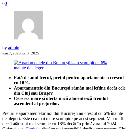
6
0
by
admin
mai 7, 2025
mai 7, 2025
Față de anul trecut, prețul pentru apartamente a crescut
cu 18%.
Apartamentele din București rămân mai ieftine decât cele
din Cluj sau Brașov.
Cererea mare și oferta mică alimentează trendul
ascendent al prețurilor.
Prețurile apartamentelor noi din București au crescut cu 6% înainte
de alegeri. Este cea mai mare scumpire pe acest segment. Mai mult
decât atât sunt mai scumpe cu 18% decât în primăvara lui 2024.
Chiar și așa,
Capitala
rămâne mai accesibilă decât orașe precum Cluj