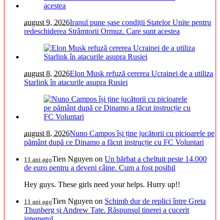
august 9, 2026
Iranul pune șase condiții Statelor Unite pentru
redeschiderea Strâmtorii Ormuz. Care sunt acestea
august 8, 2026
Elon Musk refuză cererea Ucrainei de a utiliza
Starlink în atacurile asupra Rusiei
august 8, 2026
Nuno Campos își ține jucătorii cu picioarele pe
pământ după ce Dinamo a făcut instrucție cu FC Voluntari
Tien Nguyen
on
Un bărbat a cheltuit peste 14.000
11 ani ago
de euro pentru a deveni câine. Cum a fost posibil
Hey guys. These girls need your helps. Hurry up!!
Tien Nguyen
on
Schimb dur de replici între Greta
11 ani ago
Thunberg și Andrew Tate. Răspunsul tinerei a cucerit
internetul