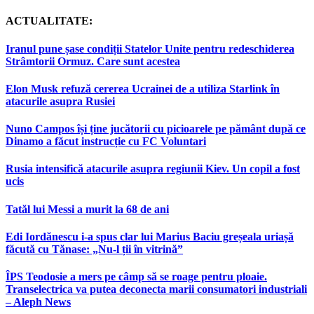
ACTUALITATE:
Iranul pune șase condiții Statelor Unite pentru redeschiderea
Strâmtorii Ormuz. Care sunt acestea
Elon Musk refuză cererea Ucrainei de a utiliza Starlink în
atacurile asupra Rusiei
Nuno Campos își ține jucătorii cu picioarele pe pământ după ce
Dinamo a făcut instrucție cu FC Voluntari
Rusia intensifică atacurile asupra regiunii Kiev. Un copil a fost
ucis
Tatăl lui Messi a murit la 68 de ani
Edi Iordănescu i-a spus clar lui Marius Baciu greșeala uriașă
făcută cu Tănase: „Nu-l ții în vitrină”
ÎPS Teodosie a mers pe câmp să se roage pentru ploaie.
Transelectrica va putea deconecta marii consumatori industriali
– Aleph News