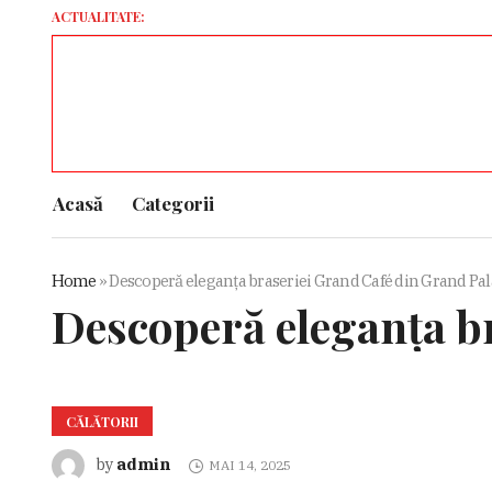
ACTUALITATE:
Iranu
Acasă
Categorii
Home
»
Descoperă eleganța braseriei Grand Café din Grand Pal
Descoperă eleganța b
CĂLĂTORII
admin
by
MAI 14, 2025