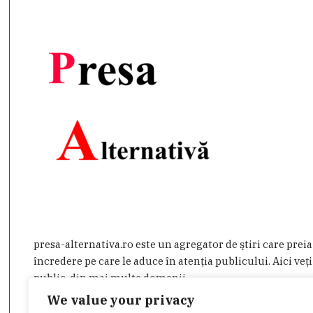
presa-alternativa.ro este un agregator de ştiri care prei
încredere pe care le aduce în atenţia publicului. Aici veţi
public, din mai multe domenii.
We value your privacy
Dacă aveţi o ştire de interes sau doriţi să ne contactaţi d