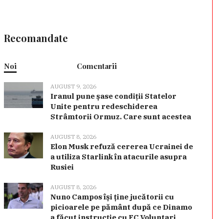
Recomandate
Noi
Comentarii
AUGUST 9, 2026
Iranul pune șase condiții Statelor
Unite pentru redeschiderea
Strâmtorii Ormuz. Care sunt acestea
AUGUST 8, 2026
Elon Musk refuză cererea Ucrainei de
a utiliza Starlink în atacurile asupra
Rusiei
AUGUST 8, 2026
Nuno Campos își ține jucătorii cu
picioarele pe pământ după ce Dinamo
a făcut instrucție cu FC Voluntari