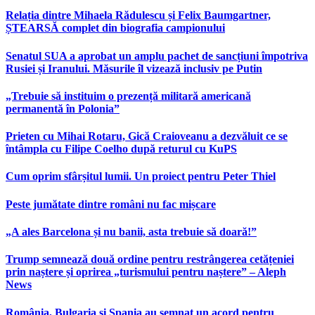
Relația dintre Mihaela Rădulescu și Felix Baumgartner,
ȘTEARSĂ complet din biografia campionului
Senatul SUA a aprobat un amplu pachet de sancțiuni împotriva
Rusiei și Iranului. Măsurile îl vizează inclusiv pe Putin
„Trebuie să instituim o prezență militară americană
permanentă în Polonia”
Prieten cu Mihai Rotaru, Gică Craioveanu a dezvăluit ce se
întâmpla cu Filipe Coelho după returul cu KuPS
Cum oprim sfârșitul lumii. Un proiect pentru Peter Thiel
Peste jumătate dintre români nu fac mișcare
„A ales Barcelona și nu banii, asta trebuie să doară!”
Trump semnează două ordine pentru restrângerea cetățeniei
prin naștere și oprirea „turismului pentru naștere” – Aleph
News
România, Bulgaria și Spania au semnat un acord pentru