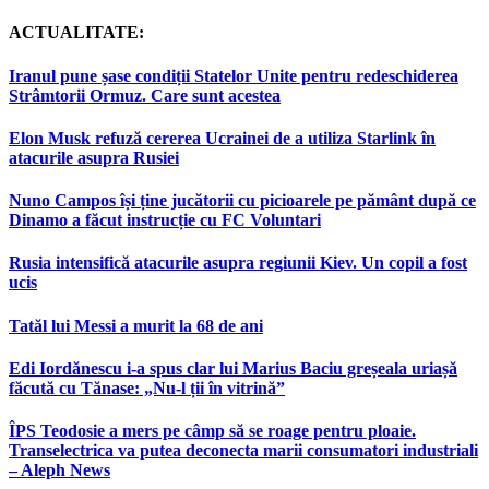
ACTUALITATE:
Iranul pune șase condiții Statelor Unite pentru redeschiderea
Strâmtorii Ormuz. Care sunt acestea
Elon Musk refuză cererea Ucrainei de a utiliza Starlink în
atacurile asupra Rusiei
Nuno Campos își ține jucătorii cu picioarele pe pământ după ce
Dinamo a făcut instrucție cu FC Voluntari
Rusia intensifică atacurile asupra regiunii Kiev. Un copil a fost
ucis
Tatăl lui Messi a murit la 68 de ani
Edi Iordănescu i-a spus clar lui Marius Baciu greșeala uriașă
făcută cu Tănase: „Nu-l ții în vitrină”
ÎPS Teodosie a mers pe câmp să se roage pentru ploaie.
Transelectrica va putea deconecta marii consumatori industriali
– Aleph News