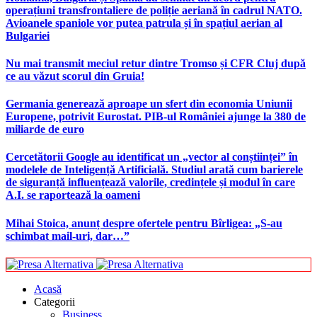
operațiuni transfrontaliere de poliție aeriană în cadrul NATO.
Avioanele spaniole vor putea patrula și în spațiul aerian al
Bulgariei
Nu mai transmit meciul retur dintre Tromso și CFR Cluj după
ce au văzut scorul din Gruia!
Germania generează aproape un sfert din economia Uniunii
Europene, potrivit Eurostat. PIB-ul României ajunge la 380 de
miliarde de euro
Cercetătorii Google au identificat un „vector al conștiinței” în
modelele de Inteligență Artificială. Studiul arată cum barierele
de siguranță influențează valorile, credințele și modul în care
A.I. se raportează la oameni
Mihai Stoica, anunț despre ofertele pentru Bîrligea: „S-au
schimbat mail-uri, dar…”
Acasă
Categorii
Business