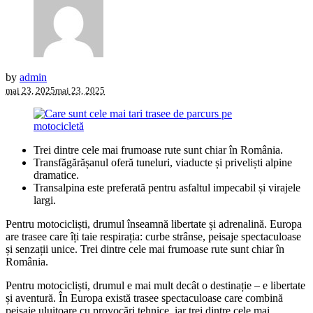
by
admin
mai 23, 2025
mai 23, 2025
Trei dintre cele mai frumoase rute sunt chiar în România.
Transfăgărășanul oferă tuneluri, viaducte și priveliști alpine
dramatice.
Transalpina este preferată pentru asfaltul impecabil și virajele
largi.
Pentru motocicliști, drumul înseamnă libertate și adrenalină. Europa
are trasee care îți taie respirația: curbe strânse, peisaje spectaculoase
și senzații unice. Trei dintre cele mai frumoase rute sunt chiar în
România.
Pentru motocicliști, drumul e mai mult decât o destinație – e libertate
și aventură. În Europa există trasee spectaculoase care combină
peisaje uluitoare cu provocări tehnice, iar trei dintre cele mai