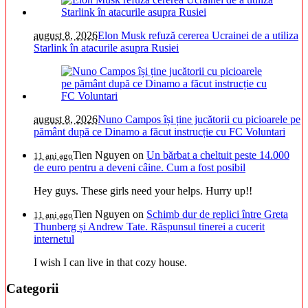
august 8, 2026
Elon Musk refuză cererea Ucrainei de a utiliza
Starlink în atacurile asupra Rusiei
august 8, 2026
Nuno Campos își ține jucătorii cu picioarele pe
pământ după ce Dinamo a făcut instrucție cu FC Voluntari
Tien Nguyen
on
Un bărbat a cheltuit peste 14.000
11 ani ago
de euro pentru a deveni câine. Cum a fost posibil
Hey guys. These girls need your helps. Hurry up!!
Tien Nguyen
on
Schimb dur de replici între Greta
11 ani ago
Thunberg și Andrew Tate. Răspunsul tinerei a cucerit
internetul
I wish I can live in that cozy house.
Categorii