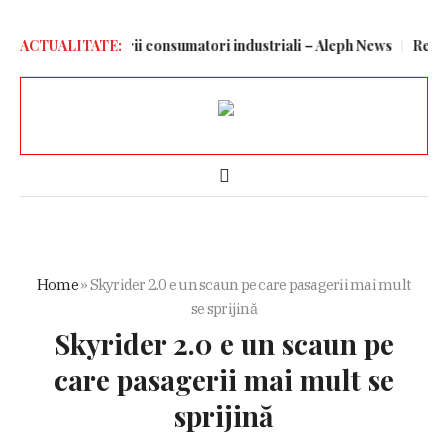
 deconecta marii consumatori industriali – Aleph News
ACTUALITATE:
Relația d
Home
»
Skyrider 2.0 e un scaun pe care pasagerii mai mult
se sprijină
Skyrider 2.0 e un scaun pe
care pasagerii mai mult se
sprijină