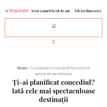
ucis
ACTUALITATE:
Tatăl lui Messi a murit la 68 de ani
Edi Iordănescu i-a spus c
Home
»
Ți-ai planificat concediul? Iată cele mai
spectaculoase destinații
Ți-ai planificat concediul?
Iată cele mai spectaculoase
destinații