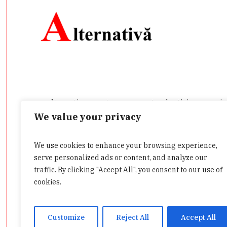
presa-alternativa.ro este un agregator de ştiri care prei
încredere pe care le aduce în atenţia publicului. Aici veţi
We value your privacy
public, din mai multe domenii.
We use cookies to enhance your browsing experience,
Dacă aveţi o ştire de interes sau doriţi să ne contactaţi d
serve personalized ads or content, and analyze our
admin@presa-alternativa.ro
traffic. By clicking "Accept All", you consent to our use of
cookies.
Customize
Reject All
Accept All