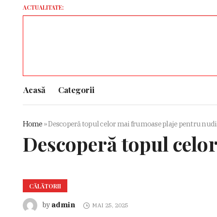
ACTUALITATE:
Rusia intensif
Acasă
Categorii
Home
»
Descoperă topul celor mai frumoase plaje pentru nudi
Descoperă topul celor
CĂLĂTORII
admin
by
MAI 25, 2025