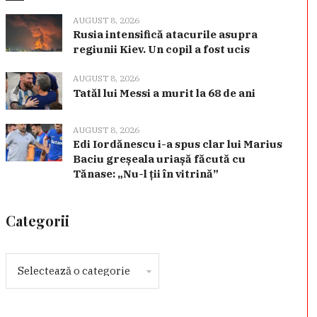
AUGUST 8, 2026
Rusia intensifică atacurile asupra
regiunii Kiev. Un copil a fost ucis
AUGUST 8, 2026
Tatăl lui Messi a murit la 68 de ani
AUGUST 8, 2026
Edi Iordănescu i-a spus clar lui Marius
Baciu greșeala uriașă făcută cu
Tănase: „Nu-l ții în vitrină”
Categorii