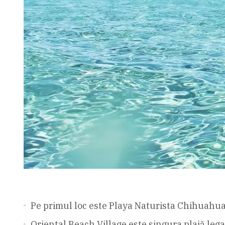
Pe primul loc este Playa Naturista Chihuahua
Oriental Beach Village este singura plajă leg