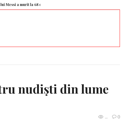
it la 68 de ani
Edi Iordănescu i-a spus clar lui Marius Baciu greșeala uriașă
tru nudiști din lume
...
0