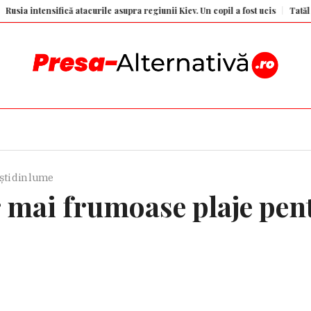
ică atacurile asupra regiunii Kiev. Un copil a fost ucis
Tatăl lui Messi a mur
ști din lume
 mai frumoase plaje pen