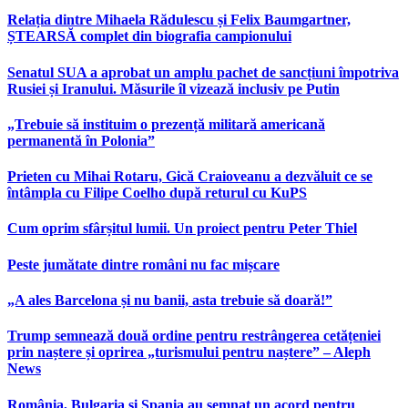
Relația dintre Mihaela Rădulescu și Felix Baumgartner,
ȘTEARSĂ complet din biografia campionului
Senatul SUA a aprobat un amplu pachet de sancțiuni împotriva
Rusiei și Iranului. Măsurile îl vizează inclusiv pe Putin
„Trebuie să instituim o prezență militară americană
permanentă în Polonia”
Prieten cu Mihai Rotaru, Gică Craioveanu a dezvăluit ce se
întâmpla cu Filipe Coelho după returul cu KuPS
Cum oprim sfârșitul lumii. Un proiect pentru Peter Thiel
Peste jumătate dintre români nu fac mișcare
„A ales Barcelona și nu banii, asta trebuie să doară!”
Trump semnează două ordine pentru restrângerea cetățeniei
prin naștere și oprirea „turismului pentru naștere” – Aleph
News
România, Bulgaria și Spania au semnat un acord pentru