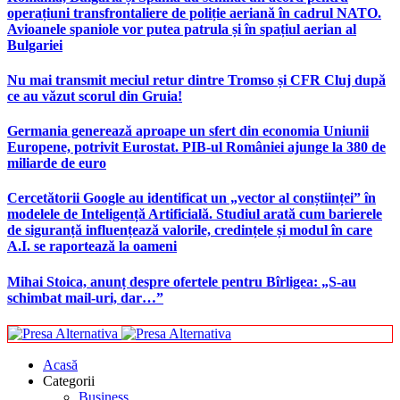
operațiuni transfrontaliere de poliție aeriană în cadrul NATO.
Avioanele spaniole vor putea patrula și în spațiul aerian al
Bulgariei
Nu mai transmit meciul retur dintre Tromso și CFR Cluj după
ce au văzut scorul din Gruia!
Germania generează aproape un sfert din economia Uniunii
Europene, potrivit Eurostat. PIB-ul României ajunge la 380 de
miliarde de euro
Cercetătorii Google au identificat un „vector al conștiinței” în
modelele de Inteligență Artificială. Studiul arată cum barierele
de siguranță influențează valorile, credințele și modul în care
A.I. se raportează la oameni
Mihai Stoica, anunț despre ofertele pentru Bîrligea: „S-au
schimbat mail-uri, dar…”
Acasă
Categorii
Business