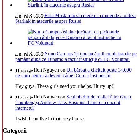
august 8, 2026
Elon Musk refuză cererea Ucrainei de a utiliza
Starlink în atacurile asupra Rusiei
august 8, 2026
Nuno Campos își ține jucătorii cu picioarele pe
pământ după ce Dinamo a făcut instrucție cu FC Voluntari
Tien Nguyen
on
Un bărbat a cheltuit peste 14.000
11 ani ago
de euro pentru a deveni câine. Cum a fost posibil
Hey guys. These girls need your helps. Hurry up!!
Tien Nguyen
on
Schimb dur de replici între Greta
11 ani ago
Thunberg și Andrew Tate. Răspunsul tinerei a cucerit
internetul
I wish I can live in that cozy house.
Categorii