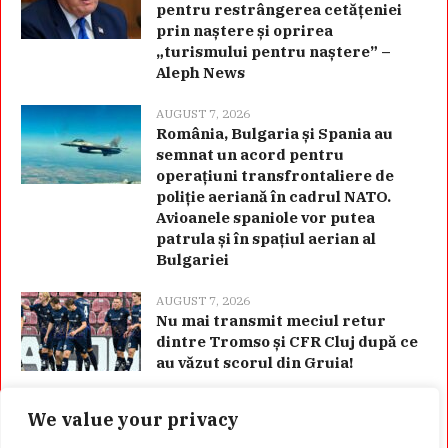
pentru restrângerea cetățeniei
prin naștere și oprirea
„turismului pentru naștere” –
Aleph News
AUGUST 7, 2026
România, Bulgaria și Spania au
semnat un acord pentru
operațiuni transfrontaliere de
poliție aeriană în cadrul NATO.
Avioanele spaniole vor putea
patrula și în spațiul aerian al
Bulgariei
AUGUST 7, 2026
Nu mai transmit meciul retur
dintre Tromso și CFR Cluj după ce
au văzut scorul din Gruia!
We value your privacy
Categorii