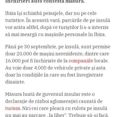
închirieri auto contestă măsură.
Ibiza își schimbă peisajele, dar nu pe cele
turistice. În această vară, parcările de pe insulă
vor arăta altfel, după ce turiștilor li s-a interzis
să mai meargă cu mașinile personale în Ibiza.
Până pe 30 septembrie, pe insulă, sunt permise
doar 20.000 de mașini nerezidente, dintre care
16.000 pot fi închiriate de la
companiile
locale.
Au voie doar 4.000 de vehicule private și asta
doar în condițiile în care au fost înregistrate
dinainte.
Măsura luată de guvernul insular este o
declarație de război aglomerației cauzată de
turism
. Nici cei care pleacă cu rulota pe insulă
nu mai au parcare „la liber”. Trebuie să-și facă,