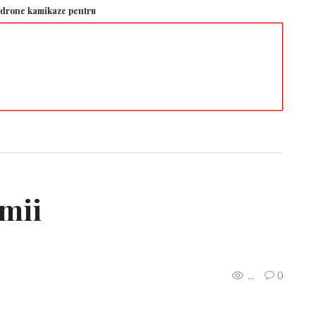
mikaze pentru armată rusă, este în stare critică după ce mașina sa a explodat
umii
...
0