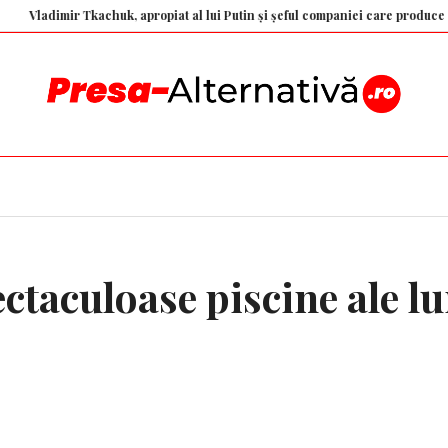
dimir Tkachuk, apropiat al lui Putin și șeful companiei care produce drone ka
ctaculoase piscine ale l