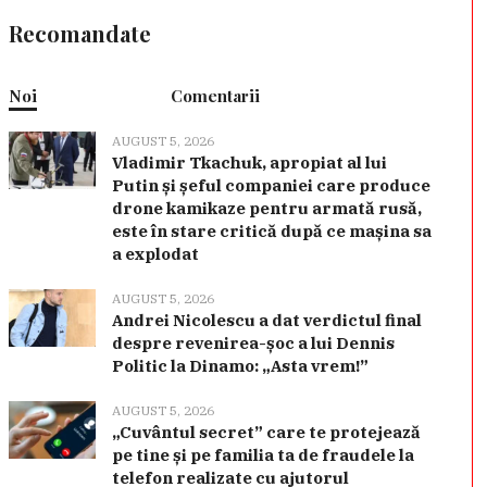
Recomandate
Noi
Comentarii
AUGUST 5, 2026
Vladimir Tkachuk, apropiat al lui
Putin și șeful companiei care produce
drone kamikaze pentru armată rusă,
este în stare critică după ce mașina sa
a explodat
AUGUST 5, 2026
Andrei Nicolescu a dat verdictul final
despre revenirea-șoc a lui Dennis
Politic la Dinamo: „Asta vrem!”
AUGUST 5, 2026
„Cuvântul secret” care te protejează
pe tine și pe familia ta de fraudele la
telefon realizate cu ajutorul