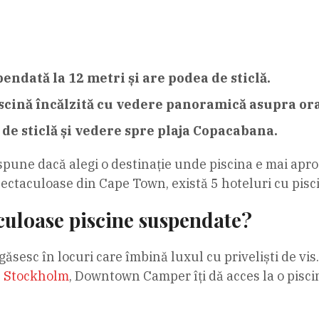
pendată la 12 metri și are podea de sticlă.
ină încălzită cu vedere panoramică asupra ora
 de sticlă și vedere spre plaja Copacabana.
spune dacă alegi o destinație unde piscina e mai aproa
pectaculoase din Cape Town, există 5 hoteluri cu pisci
culoase piscine suspendate?
esc în locuri care îmbină luxul cu priveliști de vis. 
n
Stockholm
, Downtown Camper îți dă acces la o pisci