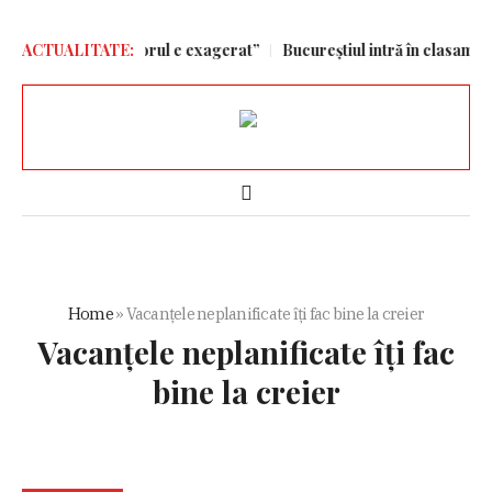
Un regres, iar scorul e exagerat”
ACTUALITATE:
Bucureștiul intră în clasamentul
Home
»
Vacanțele neplanificate îți fac bine la creier
Vacanțele neplanificate îți fac
bine la creier