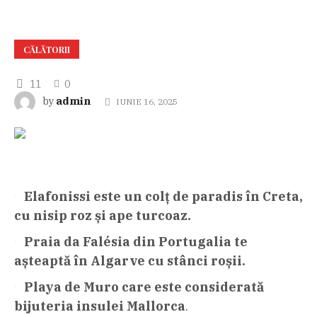
CĂLĂTORII
11
0
admin
by
IUNIE 16, 2025
Elafonissi este un colț de paradis în Creta,
cu nisip roz și ape turcoaz.
Praia da Falésia din Portugalia te
așteaptă în Algarve cu stânci roșii.
Playa de Muro care este considerată
bijuteria insulei Mallorca
.