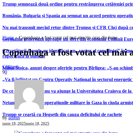
Trump semnează două ordine pentru restrângerea cetățeniei prin
România, Bulgaria și Spania au semnat un acord pentru operațiuni 
Nu mai transmit meciul retur dintre Tromso și CFR Cluj după ce
Home
»
Copenhaga a fost votat cel mai atractiv oraș din lume
Germania generează aproape un sfert din economia Uniunii Europ
Copenhaga a fost votat cel mai 
Cercetătorii Google au identificat un „vector al conștiinței” în mod
raportează la oameni
Călătorii
Mihai Stoica, anunț despre ofertele pentru Bîrligea: „S-au schim
9
0
„Va fi înființat un Centru Operativ Național în sectorul energetic
De ce Nikita Stoinov nu va ajunge la Universitatea Craiova de la Di
Netanyahu continuă operațiunile militare în Gaza în ciuda armist
Trump se ceartă cu Hegseth din cauza deficitului de rachete
by
admin
iunie 18, 2025
iunie 18, 2025