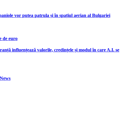
iole vor putea patrula și în spațiul aerian al Bulgariei
e de euro
ranță influențează valorile, credințele și modul în care A.I. se
h News