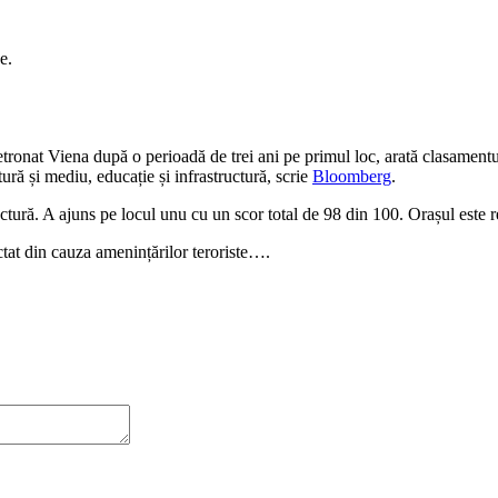
e.
etronat Viena după o perioadă de trei ani pe primul loc, arată clasament
tură și mediu, educație și infrastructură, scrie
Bloomberg
.
uctură. A ajuns pe locul unu cu un scor total de 98 din 100. Orașul este re
ctat din cauza amenințărilor teroriste….