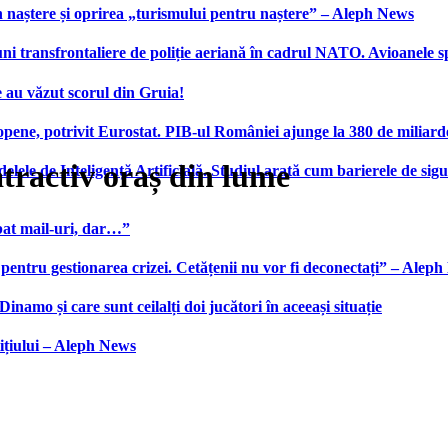
 naștere și oprirea „turismului pentru naștere” – Aleph News
transfrontaliere de poliție aeriană în cadrul NATO. Avioanele span
 au văzut scorul din Gruia!
ene, potrivit Eurostat. PIB-ul României ajunge la 380 de miliard
atractiv oraș din lume
elele de Inteligență Artificială. Studiul arată cum barierele de sigu
bat mail-uri, dar…”
 pentru gestionarea crizei. Cetățenii nu vor fi deconectați” – Alep
namo și care sunt ceilalți doi jucători în aceeași situație
ițiului – Aleph News