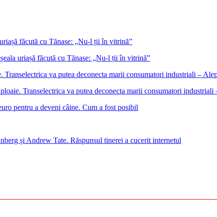
eala uriașă făcută cu Tănase: „Nu-l ții în vitrină”
ploaie. Transelectrica va putea deconecta marii consumatori industrial
euro pentru a deveni câine. Cum a fost posibil
nberg și Andrew Tate. Răspunsul tinerei a cucerit internetul