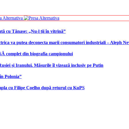
tă cu Tănase: „Nu-l ții în vitrină”
ctrica va putea deconecta marii consumatori industriali – Aleph N
SĂ complet din biografia campionului
iei și Iranului. Măsurile îl vizează inclusiv pe Putin
în Polonia”
âmpla cu Filipe Coelho după returul cu KuPS