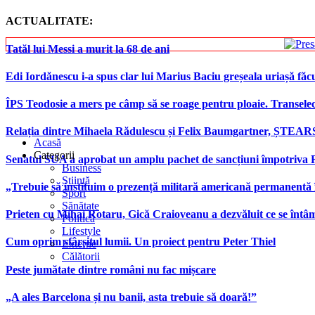
ACTUALITATE:
Tatăl lui Messi a murit la 68 de ani
Edi Iordănescu i-a spus clar lui Marius Baciu greșeala uriașă făcu
ÎPS Teodosie a mers pe câmp să se roage pentru ploaie. Transele
Relația dintre Mihaela Rădulescu și Felix Baumgartner, ȘTEAR
Acasă
Categorii
Senatul SUA a aprobat un amplu pachet de sancțiuni împotriva Rus
Business
Știință
„Trebuie să instituim o prezență militară americană permanentă 
Sport
Sănătate
Prieten cu Mihai Rotaru, Gică Craioveanu a dezvăluit ce se înt
Politică
Lifestyle
Cum oprim sfârșitul lumii. Un proiect pentru Peter Thiel
Externe
Călătorii
Peste jumătate dintre români nu fac mișcare
„A ales Barcelona și nu banii, asta trebuie să doară!”