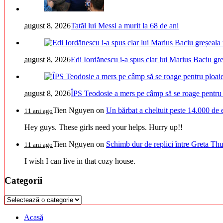
august 8, 2026
Tatăl lui Messi a murit la 68 de ani
august 8, 2026
Edi Iordănescu i-a spus clar lui Marius Baciu greș
august 8, 2026
ÎPS Teodosie a mers pe câmp să se roage pentru 
Tien Nguyen
on
Un bărbat a cheltuit peste 14.000 de 
11 ani ago
Hey guys. These girls need your helps. Hurry up!!
Tien Nguyen
on
Schimb dur de replici între Greta Thu
11 ani ago
I wish I can live in that cozy house.
Categorii
Categorii
Acasă