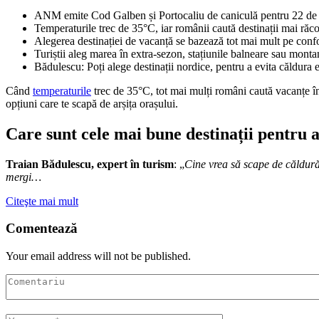
ANM emite Cod Galben și Portocaliu de caniculă pentru 22 de 
Temperaturile trec de 35°C, iar românii caută destinații mai răc
Alegerea destinației de vacanță se bazează tot mai mult pe confor
Turiștii aleg marea în extra-sezon, stațiunile balneare sau mon
Bădulescu: Poți alege destinații nordice, pentru a evita căldura 
Când
temperaturile
trec de 35°C, tot mai mulți români caută vacanțe în
opțiuni care te scapă de arșița orașului.
Care sunt cele mai bune destinații pentru a
Traian Bădulescu, expert în turism
: „
Cine vrea să scape de căldură 
mergi…
Citeşte mai mult
Comentează
Your email address will not be published.