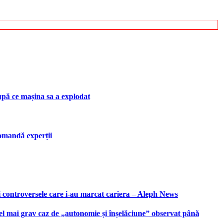
upă ce mașina sa a explodat
ecomandă experții
i controversele care i-au marcat cariera – Aleph News
 cel mai grav caz de „autonomie și înșelăciune” observat până