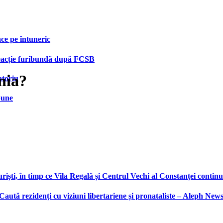
face pe întuneric
 reacție furibundă după FCSB
nia?
atoriu
bune
ști, în timp ce Vila Regală și Centrul Vechi al Constanței continu
 Caută rezidenți cu viziuni libertariene și pronataliste – Aleph New