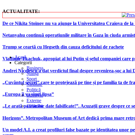
ACTUALITATE:
De ce Nikita Stoinov nu va ajunge la Universitatea Craiova de la Di
Netanyahu continuă operațiunile militare în Gaza în ciuda armist
Trump se ceartă cu Hegseth din cauza deficitului de rachete
Acasă
Vladimir Tkachuk, apropiat al lui Putin și șeful companiei care 
Categorii
Business
Andrei Nicolescu a dat verdictul final despre revenirea-șoc a lui
Știință
Sport
„Cuvântul secret” care te protejează pe tine și pe familia ta de fra
Sănătate
Politică
„Europa îi va simți lipsa”
Lifestyle
Externe
Călătorii
„Le arată patronilor date falsificate!”. Acuzații grave despre ce s
Horizons”. Metropolitan Museum of Art dedică prima mare retrospe
Un model A.I. a creat profiluri false bazate pe identitatea unor p