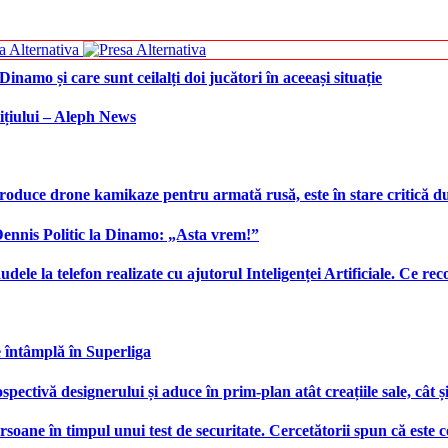
namo și care sunt ceilalți doi jucători în aceeași situație
ițiului – Aleph News
produce drone kamikaze pentru armată rusă, este în stare critică d
 Dennis Politic la Dinamo: „Asta vrem!”
udele la telefon realizate cu ajutorul Inteligenței Artificiale. Ce r
e întâmplă în Superliga
ctivă designerului și aduce în prim-plan atât creațiile sale, cât ș
ersoane în timpul unui test de securitate. Cercetătorii spun că este