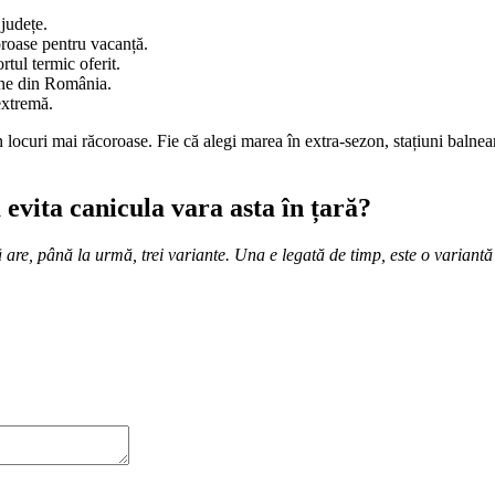
județe.
oroase pentru vacanță.
tul termic oferit.
tane din România.
extremă.
 locuri mai răcoroase. Fie că alegi marea în extra-sezon, stațiuni baln
 evita canicula vara asta în țară?
are, până la urmă, trei variante. Una e legată de timp, este o variantă 