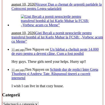
august 10, 2026
Nicușor Dan a chemat de urgență partidele la
Cotroceni pentru Legea salarizării
august 10, 2026
Gigi Becali a pornit negocierile pentru
transferul bombă al lui Karlo Muhar la FCSB: „Vorbesc acum
cu Meme”
Tien Nguyen
on
Un bărbat a cheltuit peste 14.000
11 ani ago
de euro pentru a deveni câine. Cum a fost posibil
Hey guys. These girls need your helps. Hurry up!!
Tien Nguyen
on
Schimb dur de replici între Greta
11 ani ago
Thunberg și Andrew Tate. Răspunsul tinerei a cucerit
internetul
I wish I can live in that cozy house.
Categorii
Categorii