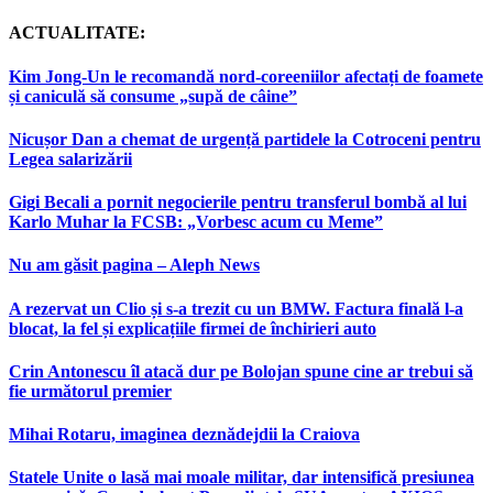
ACTUALITATE:
Kim Jong-Un le recomandă nord-coreeniilor afectați de foamete
și caniculă să consume „supă de câine”
Nicușor Dan a chemat de urgență partidele la Cotroceni pentru
Legea salarizării
Gigi Becali a pornit negocierile pentru transferul bombă al lui
Karlo Muhar la FCSB: „Vorbesc acum cu Meme”
Nu am găsit pagina – Aleph News
A rezervat un Clio și s-a trezit cu un BMW. Factura finală l-a
blocat, la fel și explicațiile firmei de închirieri auto
Crin Antonescu îl atacă dur pe Bolojan spune cine ar trebui să
fie următorul premier
Mihai Rotaru, imaginea deznădejdii la Craiova
Statele Unite o lasă mai moale militar, dar intensifică presiunea