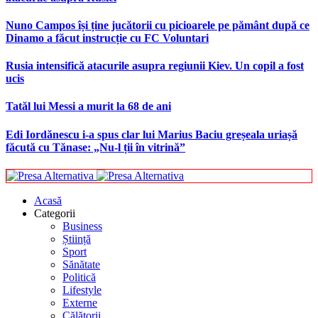
Nuno Campos își ține jucătorii cu picioarele pe pământ după ce
Dinamo a făcut instrucție cu FC Voluntari
Rusia intensifică atacurile asupra regiunii Kiev. Un copil a fost
ucis
Tatăl lui Messi a murit la 68 de ani
Edi Iordănescu i-a spus clar lui Marius Baciu greșeala uriașă
făcută cu Tănase: „Nu-l ții în vitrină”
Acasă
Categorii
Business
Știință
Sport
Sănătate
Politică
Lifestyle
Externe
Călătorii