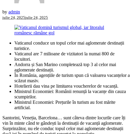
by
admin
iulie 24, 2025
iulie 24, 2025
Vaticanul conduce un topul celor mai aglomerate destinații
turistice.
Vaticanul are 7 milioane de vizitatori la numai 800 de
locuitori.
Andorra și San Marino completează top 3 al celor mai
aglomerate destinații.
În România, agențiile de turism spun că valoarea vacanțelor a
scăzut masiv.
Hotelierii dau vina pe limitarea voucherelor de vacanță.
Ministrul Economiei: Românii renunță la vacanțe din cauza
scumpirilor.
Ministrul Economiei: Prețurile în turism au fost mărite
artificial.
Santorini, Veneția, Barcelona… sunt câteva dintre locurile care îți
vin în minte când te gândești la destinații de vacanță aglomerate.
Surprinzător, nu ele conduc topul celor mai aglomerate destinații
dacă iei în numărul de turiști raportat la populație.