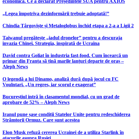
economică. Ce a declarat Președintele SUA pentru AXIOS
„Legea împotriva dezinformării trebuie adoptată!”
Chindia Târgoviște și Metaloglobus închid etapa a 2-a a Ligii 2
Taiwanul pregătește „iadul dronelor” pentru a descuraja
invazia Chinei. Strategia, inspirată de Ucraina
David contra Goliat în industria fast-food. Cum încearcă un
primar din Franța să țină marile lanțuri departe de oraș –
Aleph News
O legendă a lui Dinamo, analiză dură după jocul cu FC
Voulntari. „Un regres, iar scorul e exagerat”
Bucureștiul intră în clasamentul mondial, cu un grad de
aprobare de 52% – Aleph News
Iranul pune șase condiții Statelor Unite pentru redeschiderea
Strâmtorii Ormuz. Care sunt acestea
Elon Musk refuză cererea Ucrainei de a utiliza Starlink în
atacurile asupra Rusiei