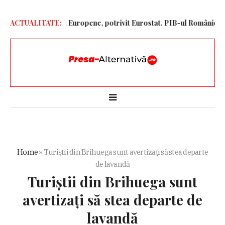
nomia Uniunii Europene, potrivit Eurostat. PIB-ul României ajunge
ACTUALITATE:
Home
»
Turiștii din Brihuega sunt avertizați să stea departe
de lavandă
Turiștii din Brihuega sunt
avertizați să stea departe de
lavandă