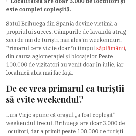
Localitatea are doar 3.000 de locuitori și
este complet copleșită.
Satul Brihuega din Spania devine victimă a
propriului succes. Câmpurile de lavandă atrag
zeci de mii de turiști, mai ales în weekenduri.
Primarul cere vizite doar în timpul
săptămânii
,
din cauza aglomerației și blocajelor. Peste
100.000 de vizitatori au venit doar în iulie, iar
localnicii abia mai fac față.
De ce vrea primarul ca turiștii
să evite weekendul?
Luis Viejo spune că orașul „a fost copleșit”
weekendul trecut. Brihuega are doar 3.000 de
locuitori, dar a primit peste 100.000 de turiști