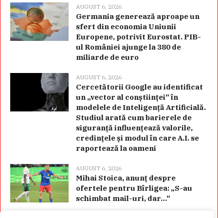
AUGUST 6, 2026
Germania generează aproape un
sfert din economia Uniunii
Europene, potrivit Eurostat. PIB-
ul României ajunge la 380 de
miliarde de euro
AUGUST 6, 2026
Cercetătorii Google au identificat
un „vector al conștiinței” în
modelele de Inteligență Artificială.
Studiul arată cum barierele de
siguranță influențează valorile,
credințele și modul în care A.I. se
raportează la oameni
AUGUST 6, 2026
Mihai Stoica, anunț despre
ofertele pentru Bîrligea: „S-au
schimbat mail-uri, dar…”