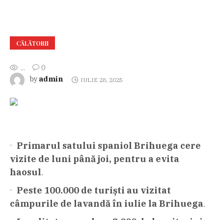
CĂLĂTORII
...
0
admin
by
IULIE 28, 2025
Primarul satului spaniol Brihuega cere
vizite de luni până joi, pentru a evita
haosul
.
Peste 100.000 de turiști au vizitat
câmpurile de lavandă în iulie la Brihuega
.