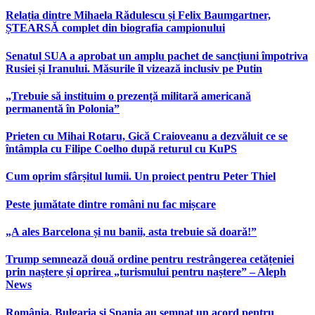
Relația dintre Mihaela Rădulescu și Felix Baumgartner,
ȘTEARSĂ complet din biografia campionului
Senatul SUA a aprobat un amplu pachet de sancțiuni împotriva
Rusiei și Iranului. Măsurile îl vizează inclusiv pe Putin
„Trebuie să instituim o prezență militară americană
permanentă în Polonia”
Prieten cu Mihai Rotaru, Gică Craioveanu a dezvăluit ce se
întâmpla cu Filipe Coelho după returul cu KuPS
Cum oprim sfârșitul lumii. Un proiect pentru Peter Thiel
Peste jumătate dintre români nu fac mișcare
„A ales Barcelona și nu banii, asta trebuie să doară!”
Trump semnează două ordine pentru restrângerea cetățeniei
prin naștere și oprirea „turismului pentru naștere” – Aleph
News
România, Bulgaria și Spania au semnat un acord pentru