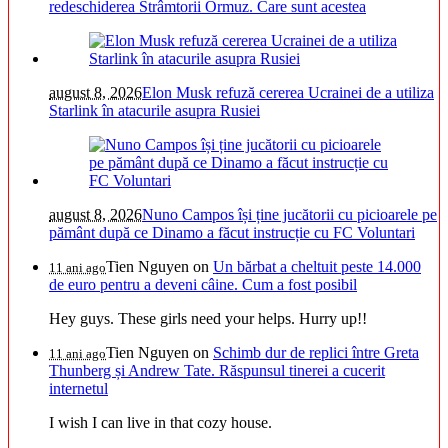
redeschiderea Strâmtorii Ormuz. Care sunt acestea
august 8, 2026
Elon Musk refuză cererea Ucrainei de a utiliza
Starlink în atacurile asupra Rusiei
august 8, 2026
Nuno Campos își ține jucătorii cu picioarele pe
pământ după ce Dinamo a făcut instrucție cu FC Voluntari
Tien Nguyen
on
Un bărbat a cheltuit peste 14.000
11 ani ago
de euro pentru a deveni câine. Cum a fost posibil
Hey guys. These girls need your helps. Hurry up!!
Tien Nguyen
on
Schimb dur de replici între Greta
11 ani ago
Thunberg și Andrew Tate. Răspunsul tinerei a cucerit
internetul
I wish I can live in that cozy house.