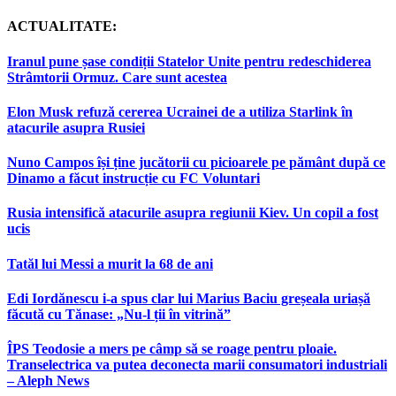
ACTUALITATE:
Iranul pune șase condiții Statelor Unite pentru redeschiderea
Strâmtorii Ormuz. Care sunt acestea
Elon Musk refuză cererea Ucrainei de a utiliza Starlink în
atacurile asupra Rusiei
Nuno Campos își ține jucătorii cu picioarele pe pământ după ce
Dinamo a făcut instrucție cu FC Voluntari
Rusia intensifică atacurile asupra regiunii Kiev. Un copil a fost
ucis
Tatăl lui Messi a murit la 68 de ani
Edi Iordănescu i-a spus clar lui Marius Baciu greșeala uriașă
făcută cu Tănase: „Nu-l ții în vitrină”
ÎPS Teodosie a mers pe câmp să se roage pentru ploaie.
Transelectrica va putea deconecta marii consumatori industriali
– Aleph News