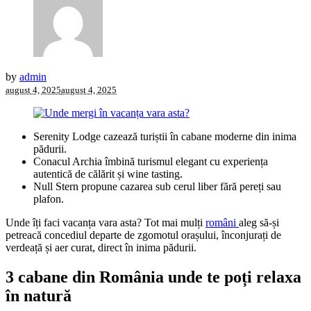
by
admin
august 4, 2025
august 4, 2025
Serenity Lodge cazează turiștii în cabane moderne din inima
pădurii.
Conacul Archia îmbină turismul elegant cu experiența
autentică de călărit și wine tasting.
Null Stern propune cazarea sub cerul liber fără pereți sau
plafon.
Unde îți faci vacanța vara asta? Tot mai mulți
români
aleg să-și
petreacă concediul departe de zgomotul orașului, înconjurați de
verdeață și aer curat, direct în inima pădurii.
3 cabane din România unde te poți relaxa
în natură