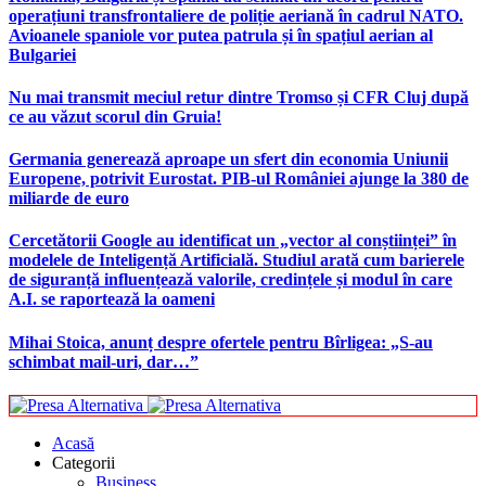
operațiuni transfrontaliere de poliție aeriană în cadrul NATO.
Avioanele spaniole vor putea patrula și în spațiul aerian al
Bulgariei
Nu mai transmit meciul retur dintre Tromso și CFR Cluj după
ce au văzut scorul din Gruia!
Germania generează aproape un sfert din economia Uniunii
Europene, potrivit Eurostat. PIB-ul României ajunge la 380 de
miliarde de euro
Cercetătorii Google au identificat un „vector al conștiinței” în
modelele de Inteligență Artificială. Studiul arată cum barierele
de siguranță influențează valorile, credințele și modul în care
A.I. se raportează la oameni
Mihai Stoica, anunț despre ofertele pentru Bîrligea: „S-au
schimbat mail-uri, dar…”
Acasă
Categorii
Business