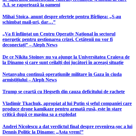
A.I. se raportează la oameni
Mihai Stoica, anunț despre ofertele pentru Bîrligea: „S-au
schimbat mail-uri, dar…”
„Va fi înființat un Centru Operativ Național în sectorul
energetic pentru gestionarea crizei. Cetățenii nu vor fi
deconectați” – Aleph News
De ce Nikita Stoinov nu va ajunge la Universitatea Craiova de
la Dinamo și care sunt ceilalți doi jucători în aceeași situație
Netanyahu continuă operațiunile militare în Gaza în ciuda
armistițiului – Aleph News
Trump se ceartă cu Hegseth din cauza deficitului de rachete
Vladimir Tkachuk, apropiat al lui Putin și șeful companiei care
produce drone kamikaze pentru armată rusă, este în stare
critică după ce mașina sa a explodat
Andrei Nicolescu a dat verdictul final despre revenirea-șoc a lui
Dennis Politic la Dinamo: „Asta vrem!”