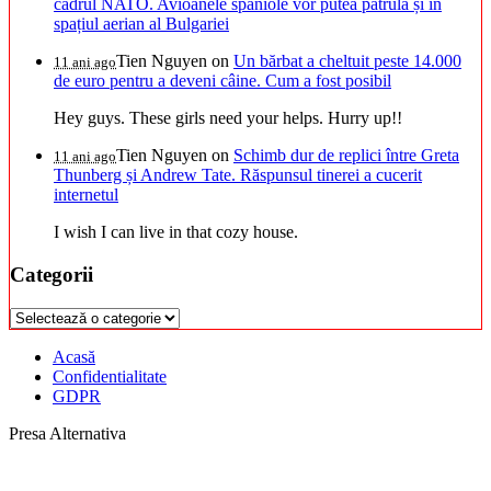
cadrul NATO. Avioanele spaniole vor putea patrula și în
spațiul aerian al Bulgariei
Tien Nguyen
on
Un bărbat a cheltuit peste 14.000
11 ani ago
de euro pentru a deveni câine. Cum a fost posibil
Hey guys. These girls need your helps. Hurry up!!
Tien Nguyen
on
Schimb dur de replici între Greta
11 ani ago
Thunberg și Andrew Tate. Răspunsul tinerei a cucerit
internetul
I wish I can live in that cozy house.
Categorii
Categorii
Acasă
Confidentialitate
GDPR
Presa Alternativa