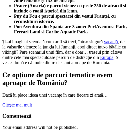
zone tematice și 133 de atracții.
Prater (Austria) e parcul vienez cu peste 250 de atracții și
include o roată istorică din lemn.
Puy du Fou e parcul spectacol din vestul Franței, cu
reconstituiri istorice.
PortAventura din Spania are 3 zone: PortAventura Park,
Ferrari Land și Caribe Aquatic Park.
Ți-ai imaginat vreodată cum ar fi să treci, într-o singură
vacanță
, de
la valsurile vieneze la jungla lui Jumanji, apoi direct într-o bătălie cu
vikingii? Pare scenariul unui film, dar e doar… traseul prin câteva
dintre cele mai spectaculoase parcuri de distracție din
Europa
. Și
vestea bună e că multe dintre ele sunt aproape de România.
Ce opțiune de parcuri tematice avem
aproape de România?
Dacă îți place ideea unei vacanțe în care fiecare zi arată…
Citeşte mai mult
Comentează
Your email address will not be published.