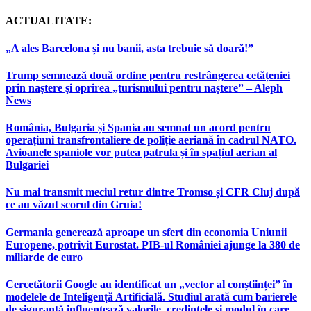
ACTUALITATE:
„A ales Barcelona și nu banii, asta trebuie să doară!”
Trump semnează două ordine pentru restrângerea cetățeniei
prin naștere și oprirea „turismului pentru naștere” – Aleph
News
România, Bulgaria și Spania au semnat un acord pentru
operațiuni transfrontaliere de poliție aeriană în cadrul NATO.
Avioanele spaniole vor putea patrula și în spațiul aerian al
Bulgariei
Nu mai transmit meciul retur dintre Tromso și CFR Cluj după
ce au văzut scorul din Gruia!
Germania generează aproape un sfert din economia Uniunii
Europene, potrivit Eurostat. PIB-ul României ajunge la 380 de
miliarde de euro
Cercetătorii Google au identificat un „vector al conștiinței” în
modelele de Inteligență Artificială. Studiul arată cum barierele
de siguranță influențează valorile, credințele și modul în care