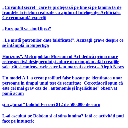
„Cuvântul secret” care te protejează pe tine și pe familia ta de
fraudele la telefon realizate cu ajutorul Inteligenței Artificiale.
Ce recomandă experții
„Europa îi va simți lipsa”
„Le arată patronilor date falsificate!”. Acuzații grave despre ce
se întâmplă în Superliga
Horizons”. Metropolitan Museum of Art dedică prima mare
retrospectivă designerului și aduce în prim-plan atât creațiile
sale, cât și controversele care i-au marcat cariera – Aleph News
Un model A.I. a creat profiluri false bazate pe identitatea unor
persoane în timpul unui test de securitate. Cercetătorii spun că
este cel mai grav caz de „autonomie și înșelăciune” observat
până acum
și-a „tunat” bolidul Ferrari 812 de 500.000 de euro
L-ai ascultat pe Bolojan și ai stins lumina? Iată ce activități poți
face pe întuneric