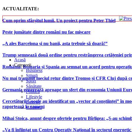
ACTUALITATE:
Cum oprim sfârșitul lumii. Un proiect pentru Peter Thiel
Peste jumătate dintre români nu fac mișcare
„A ales Barcelona și nu banii, asta trebuie să doară!”
Trump semnează două ordine pentru restrângerea cetățeniei prin
Acasă
Categorii
România, Bulgaria și Spania au semnat un acord pentru operațiuni 
Business
Știință
Nu mai transmit meciul retur dintre Tromso și CFR Cluj după ce
Sport
Sănătate
Germania generează aproape un sfert din economia Uniunii Europ
Politică
Lifestyle
Cercetătorii Google au identificat un „vector al conștiinței” în mod
Externe
raportează la oameni
Călătorii
Mihai Stoica, anunț despre ofertele pentru Bîrligea: „S-au schim
„Va fi înființat un Centru Operativ Național în sectorul energetic