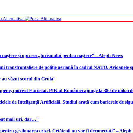
 naștere și oprirea „turismului pentru naștere” – Aleph News
transfrontaliere de poliție aeriană în cadrul NATO. Avioanele span
 au văzut scorul din Gruia!
ene, potrivit Eurostat. PIB-ul României ajunge la 380 de miliard
elele de Inteligență Artificială. Studiul arată cum barierele de sigu
bat mail-uri, dar…”
 pentru gestionarea crizei. Cetățenii nu vor fi deconectați” – Alep