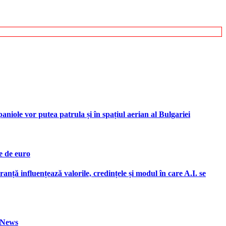
iole vor putea patrula și în spațiul aerian al Bulgariei
e de euro
ranță influențează valorile, credințele și modul în care A.I. se
h News