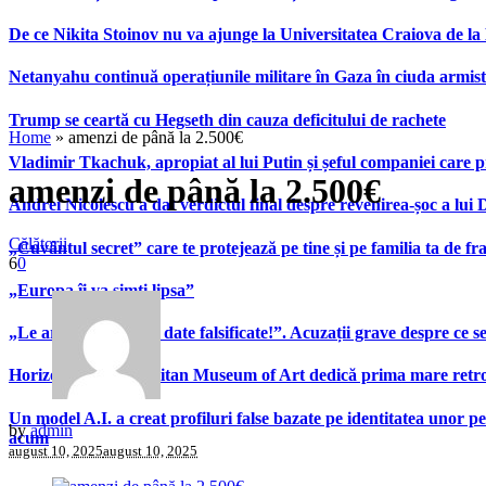
De ce Nikita Stoinov nu va ajunge la Universitatea Craiova de la Di
Netanyahu continuă operațiunile militare în Gaza în ciuda armist
Trump se ceartă cu Hegseth din cauza deficitului de rachete
Home
»
amenzi de până la 2.500€
Vladimir Tkachuk, apropiat al lui Putin și șeful companiei care 
amenzi de până la 2.500€
Andrei Nicolescu a dat verdictul final despre revenirea-șoc a lui
Călătorii
„Cuvântul secret” care te protejează pe tine și pe familia ta de fra
6
0
„Europa îi va simți lipsa”
„Le arată patronilor date falsificate!”. Acuzații grave despre ce s
Horizons”. Metropolitan Museum of Art dedică prima mare retrospe
Un model A.I. a creat profiluri false bazate pe identitatea unor p
by
admin
acum
august 10, 2025
august 10, 2025