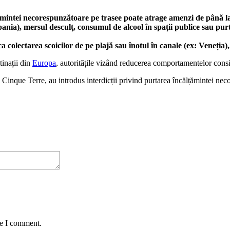
țămintei necorespunzătoare pe trasee poate atrage amenzi de până l
Spania), mersul desculț, consumul de alcool în spații publice sau pu
colectarea scoicilor de pe plajă sau înotul în canale (ex: Veneția),
tinații din
Europa
, autoritățile vizând reducerea comportamentelor consi
al Cinque Terre, au introdus interdicții privind purtarea încălțămintei ne
me I comment.