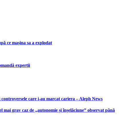
upă ce mașina sa a explodat
ecomandă experții
i controversele care i-au marcat cariera – Aleph News
 cel mai grav caz de „autonomie și înșelăciune” observat până