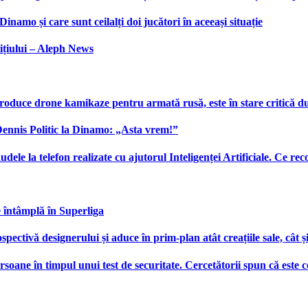
namo și care sunt ceilalți doi jucători în aceeași situație
ițiului – Aleph News
produce drone kamikaze pentru armată rusă, este în stare critică d
 Dennis Politic la Dinamo: „Asta vrem!”
udele la telefon realizate cu ajutorul Inteligenței Artificiale. Ce r
e întâmplă în Superliga
ctivă designerului și aduce în prim-plan atât creațiile sale, cât ș
ersoane în timpul unui test de securitate. Cercetătorii spun că este