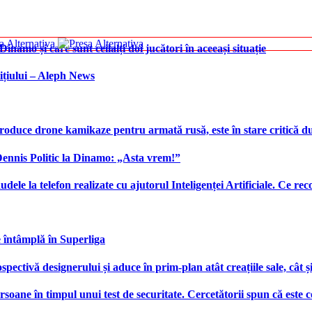
namo și care sunt ceilalți doi jucători în aceeași situație
ițiului – Aleph News
produce drone kamikaze pentru armată rusă, este în stare critică d
 Dennis Politic la Dinamo: „Asta vrem!”
udele la telefon realizate cu ajutorul Inteligenței Artificiale. Ce r
e întâmplă în Superliga
ctivă designerului și aduce în prim-plan atât creațiile sale, cât ș
ersoane în timpul unui test de securitate. Cercetătorii spun că este