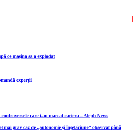
upă ce mașina sa a explodat
ecomandă experții
i controversele care i-au marcat cariera – Aleph News
 cel mai grav caz de „autonomie și înșelăciune” observat până