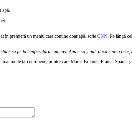
u apă.
net.
nsat în premieră un meniu care conține doar apă, scrie
CNN
. Pe lângă ce
rebuie să fie la temperatura camerei. Apa e ca vinul: dacă e prea rece
in mai multe țări europene, printre care Marea Britanie, Franța, Spania și 