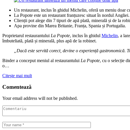
Un restaurant, inclus în ghidul Michelin, oferă un meniu doar c
La Popote este un restaurant franțuzesc situat în nordul Angliei.
Clienții pot alege din 7 tipuri de apă plată, minerală și de la robi
Apa provine din Marea Britanie, Franța, Spania și Portugalia.
Proprietarul restaurantului
La Popote
, inclus în ghidul
Michelin
, a la
îmbuteliată, plată și minerală, plus apă de la robinet.
„Dacă este servită corect, devine o experiență gastronomică. T
Binder a conceput meniul al restaurantului
La Popote
, cu o selecție d
o…
Citeşte mai mult
Comentează
Your email address will not be published.