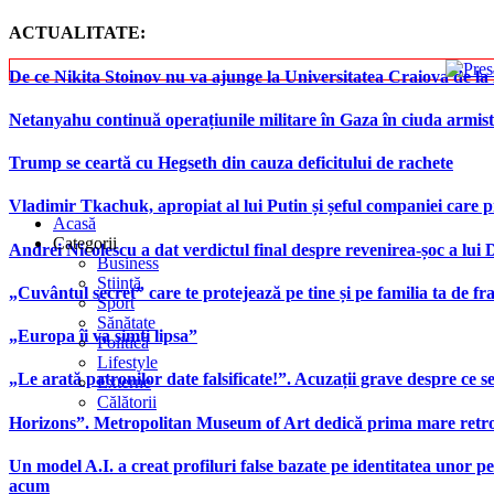
ACTUALITATE:
De ce Nikita Stoinov nu va ajunge la Universitatea Craiova de la Di
Netanyahu continuă operațiunile militare în Gaza în ciuda armist
Trump se ceartă cu Hegseth din cauza deficitului de rachete
Vladimir Tkachuk, apropiat al lui Putin și șeful companiei care 
Acasă
Categorii
Andrei Nicolescu a dat verdictul final despre revenirea-șoc a lui
Business
Știință
„Cuvântul secret” care te protejează pe tine și pe familia ta de fra
Sport
Sănătate
„Europa îi va simți lipsa”
Politică
Lifestyle
„Le arată patronilor date falsificate!”. Acuzații grave despre ce s
Externe
Călătorii
Horizons”. Metropolitan Museum of Art dedică prima mare retrospe
Un model A.I. a creat profiluri false bazate pe identitatea unor p
acum