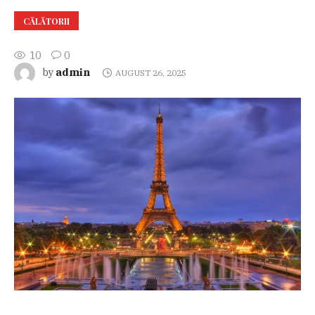
CĂLĂTORII
10
0
admin
by
AUGUST 26, 2025