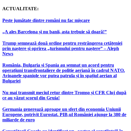
ACTUALITATE:
Peste jumătate dintre români nu fac mișcare
„A ales Barcelona și nu banii, asta trebuie să doară!”
Trump semnează două ordine pentru restrângerea cetățeniei
prin naștere și oprirea „turismului pentru naștere” – Aleph
News
România, Bulgaria și Spania au semnat un acord pentru
operațiuni transfrontaliere de poliție aeriană în cadrul NATO.
Avioanele spaniole vor putea patrula și în spațiul aerian al
Bulgariei
Nu mai transmit meciul retur dintre Tromso și CFR Cluj după
ce au văzut scorul din Gruia!
Germania generează aproape un sfert din economia Uniunii
Europene, potrivit Eurostat. PIB-ul României ajunge la 380 de
miliarde de euro