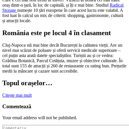
oraș dintr-o țară, în loc de capitală, și îți e mai bine. Studiul
Radical
Storage
numește 10 țări europene în care acest lucru este valabil. A
fost luat în calcul un mix de criterii: shopping, gastronomie, cultură
și atracții locale.
România este pe locul 4 în clasament
Cluj-Napoca stă mai bine decât București la calitatea vieții. Are un
nivel mai scăzut de poluare și oferă servicii medicale superioare –
cel puțin asta arată datele specialiștilor. Turiștii au și ce vedea:
Grădina Botanică, Parcul Cetățuia, muzee și obiective culturale. În
total sunt 155 de atracții și 260 de restaurante cu rating bun. Prețurile
medii la mâncare și cazare sunt accesibile.
Topul orașelor…
Citeşte mai mult
Comentează
Your email address will not be published.