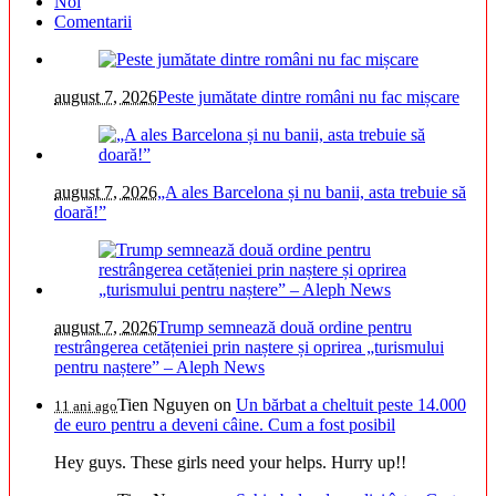
Noi
Comentarii
august 7, 2026
Peste jumătate dintre români nu fac mișcare
august 7, 2026
„A ales Barcelona și nu banii, asta trebuie să
doară!”
august 7, 2026
Trump semnează două ordine pentru
restrângerea cetățeniei prin naștere și oprirea „turismului
pentru naștere” – Aleph News
Tien Nguyen
on
Un bărbat a cheltuit peste 14.000
11 ani ago
de euro pentru a deveni câine. Cum a fost posibil
Hey guys. These girls need your helps. Hurry up!!