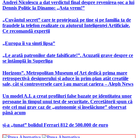
Andrei Nicolescu a dat verdictul final despre revenirea-șoc a lui
Dennis Politic la Dinamo: „Asta vrem!”
„Cuvântul secret” care te protejează pe tine și pe familia ta de
fraudele la telefon realizate cu ajutorul Inteligenței Artificiale.
Ce recomandă experții
„Europa îi va simți lipsa”
„Le arată patronilor date falsificate!”. Acuzații grave despre ce
se întâmplă în Superliga
Horizons”. Metropolitan Museum of Art dedică prima mare
retrospectivă designerului și aduce în prim-plan atât creațiile
sale, cât și controversele care i-au marcat cariera – Aleph News
Un model A.I. a creat profiluri false bazate pe identitatea unor
persoane în timpul unui test de securitate. Cercetătorii spun că
este cel mai grav caz de „autonomie și înșelăciune” observat
până acum
și-a „tunat” bolidul Ferrari 812 de 500.000 de euro