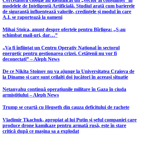
Cercetătorii Google au identificat un „vector al conștiinței” în
modelele de Inteligență Artificială. Studiul arată cum barierele
de siguranță influențează valorile, credințele și modul în care
A.I. se raportează la oameni
Mihai Stoica, anunț despre ofertele pentru Bîrligea: „S-au
schimbat mail-uri, dar…”
„Va fi înființat un Centru Operativ Național în sectorul
energetic pentru gestionarea crizei. Cetățenii nu vor fi
deconectați” – Aleph News
De ce Nikita Stoinov nu va ajunge la Universitatea Craiova de
la Dinamo și care sunt ceilalți doi jucători în aceeași situație
Netanyahu continuă operațiunile militare în Gaza în ciuda
armistițiului – Aleph News
Trump se ceartă cu Hegseth din cauza deficitului de rachete
Vladimir Tkachuk, apropiat al lui Putin și șeful companiei care
produce drone kamikaze pentru armată rusă, este în stare
critică după ce mașina sa a explodat