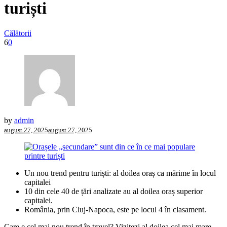
turiști
Călătorii
6
0
by
admin
august 27, 2025
august 27, 2025
Un nou trend pentru turiști: al doilea oraș ca mărime în locul
capitalei
10 din cele 40 de țări analizate au al doilea oraș superior
capitalei.
România, prin Cluj-Napoca, este pe locul 4 în clasament.
Care e cel mai nou trend în travel? Vizitezi al doilea cel mai mare