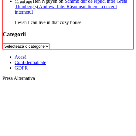
Tien Nguyen
on
Schimb dur de replici între Greta
11 ani ago
Thunberg și Andrew Tate. Răspunsul tinerei a cucerit
internetul
I wish I can live in that cozy house.
Categorii
Categorii
Acasă
Confidentialitate
GDPR
Presa Alternativa