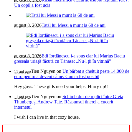
Un copil a fost ucis
august 8, 2026
Tatăl lui Messi a murit la 68 de ani
august 8, 2026
Edi Iordănescu i-a spus clar lui Marius Baciu
greșeala uriașă făcută cu Tănase: „Nu-l ții în vitrină”
Tien Nguyen
on
Un bărbat a cheltuit peste 14.000 de
11 ani ago
euro pentru a deveni câine. Cum a fost posibil
Hey guys. These girls need your helps. Hurry up!!
Tien Nguyen
on
Schimb dur de replici între Greta
11 ani ago
Thunberg și Andrew Tate. Răspunsul tinerei a cucerit
internetul
I wish I can live in that cozy house.