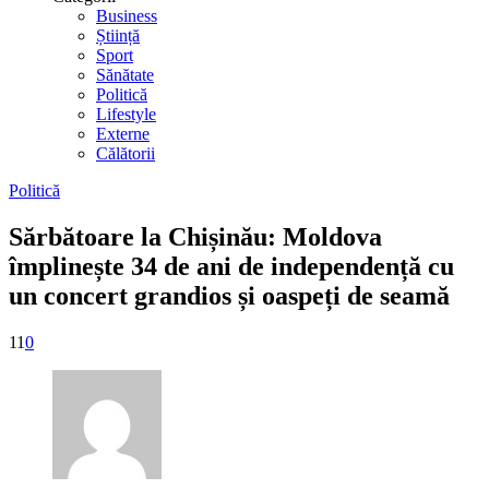
Business
Știință
Sport
Sănătate
Politică
Lifestyle
Externe
Călătorii
Politică
Sărbătoare la Chișinău: Moldova
împlinește 34 de ani de independență cu
un concert grandios și oaspeți de seamă
11
0