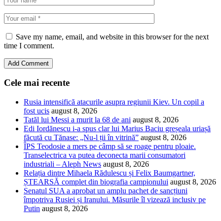
Save my name, email, and website in this browser for the next
time I comment.
Cele mai recente
Rusia intensifică atacurile asupra regiunii Kiev. Un copil a
fost ucis
august 8, 2026
Tatăl lui Messi a murit la 68 de ani
august 8, 2026
Edi Iordănescu i-a spus clar lui Marius Baciu greșeala uriașă
făcută cu Tănase: „Nu-l ții în vitrină”
august 8, 2026
ÎPS Teodosie a mers pe câmp să se roage pentru ploaie.
Transelectrica va putea deconecta marii consumatori
industriali – Aleph News
august 8, 2026
Relația dintre Mihaela Rădulescu și Felix Baumgartner,
ȘTEARSĂ complet din biografia campionului
august 8, 2026
Senatul SUA a aprobat un amplu pachet de sancțiuni
împotriva Rusiei și Iranului. Măsurile îl vizează inclusiv pe
Putin
august 8, 2026