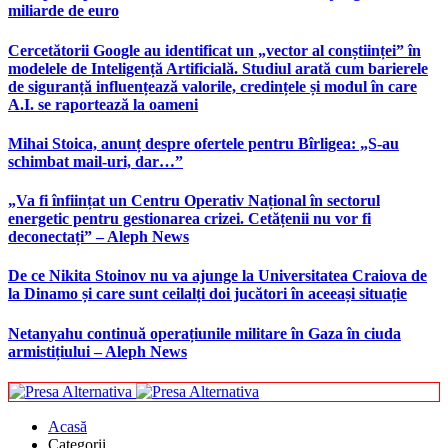
miliarde de euro
Cercetătorii Google au identificat un „vector al conștiinței” în
modelele de Inteligență Artificială. Studiul arată cum barierele
de siguranță influențează valorile, credințele și modul în care
A.I. se raportează la oameni
Mihai Stoica, anunț despre ofertele pentru Bîrligea: „S-au
schimbat mail-uri, dar…”
„Va fi înființat un Centru Operativ Național în sectorul
energetic pentru gestionarea crizei. Cetățenii nu vor fi
deconectați” – Aleph News
De ce Nikita Stoinov nu va ajunge la Universitatea Craiova de
la Dinamo și care sunt ceilalți doi jucători în aceeași situație
Netanyahu continuă operațiunile militare în Gaza în ciuda
armistițiului – Aleph News
Acasă
Categorii