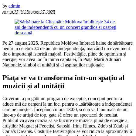
by
admin
august 27, 2025
august 27, 2025
Pe 27 august 2025, Republica Moldova îmbracă haine de sărbătoare
pentru a celebra 34 de ani de independență, marcând un eveniment
de o importanță istorică majoră. Festivitățile, pline de optimism și
energie, vor avea loc în inima capitalei, în Piața Marii Adunări
Naționale, simbol al unității și al aspirațiilor naționale.
Piața se va transforma într-un spațiu al
muzicii și al unității
Guvernul a pregătit un program de excepție, conceput pentru a
aduce mii de oameni la un loc, pentru o „sărbătoare a independenței
care ne unește”. Începând cu ora 18:00, scena va fi animată de un
line-up de artiști de top, gata să ofere un spectacol de neuitat.
Publicul va avea ocazia să se bucure de muzica plină de energie a
artiștilor Magnat și Feoctist, Satoshi, Irina Rimes, Zdob și Zdub și
Carla’s Dreams. Costurile festivităților se vor ridica la aproximativ 6