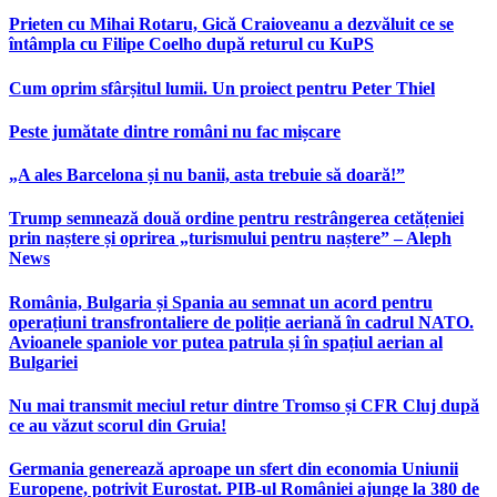
Prieten cu Mihai Rotaru, Gică Craioveanu a dezvăluit ce se
întâmpla cu Filipe Coelho după returul cu KuPS
Cum oprim sfârșitul lumii. Un proiect pentru Peter Thiel
Peste jumătate dintre români nu fac mișcare
„A ales Barcelona și nu banii, asta trebuie să doară!”
Trump semnează două ordine pentru restrângerea cetățeniei
prin naștere și oprirea „turismului pentru naștere” – Aleph
News
România, Bulgaria și Spania au semnat un acord pentru
operațiuni transfrontaliere de poliție aeriană în cadrul NATO.
Avioanele spaniole vor putea patrula și în spațiul aerian al
Bulgariei
Nu mai transmit meciul retur dintre Tromso și CFR Cluj după
ce au văzut scorul din Gruia!
Germania generează aproape un sfert din economia Uniunii
Europene, potrivit Eurostat. PIB-ul României ajunge la 380 de