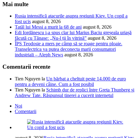
Mai multe
Rusia intensifică atacurile asupra regiunii Kiev. Un copil a
fost ucis
august 8, 2026
Tatăl lui Messi a murit la 68 de ani
august 8, 2026
Edi Iordănescu i-a spus clar lui Marius Baciu greșeala uriașă
făcută cu Tănase: „Nu-l ții în vitrină”
august 8, 2026
ÎPS Teodosie a mers pe câmp să se roage pentru ploaie.
Transelectrica va putea deconecta marii consumatori
industriali – Aleph News
august 8, 2026
Comentarii recente
Tien Nguyen
la
Un bărbat a cheltuit peste 14.000 de euro
pentru a deveni câine. Cum a fost posibil
Tien Nguyen
la
Schimb dur de replici între Greta Thunberg și
Andrew Tate. Răspunsul tinerei a cucerit internetul
Noi
Comentarii
august 8, 2026
Rusia intensifică atacurile asupra regiunii Kiev.