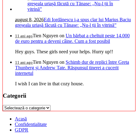
august 8, 2026
Edi Iordănescu i-a spus clar lui Marius Baciu
greșeala uriașă făcută cu Tănase: „Nu-l ții în vitrină”
Tien Nguyen
on
Un bărbat a cheltuit peste 14.000
11 ani ago
de euro pentru a deveni câine. Cum a fost posibil
Hey guys. These girls need your helps. Hurry up!!
Tien Nguyen
on
Schimb dur de replici între Greta
11 ani ago
Thunberg și Andrew Tate. Răspunsul tinerei a cucerit
internetul
I wish I can live in that cozy house.
Categorii
Categorii
Acasă
Confidentialitate
GDPR