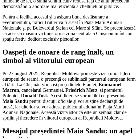
milioane de lei, o sumă semnificativ redusă față de anul precedent,
demonstrând o abordare mai eficientă a cheltuielilor publice.
Pentru a facilita accesul și a asigura buna desfășurare a
evenimentului, traficul rutier va fi sistat în Piața Marii Adunări
Naționale și pe Bulevardul Ștefan cel Mare și Sfânt. Se preconizează
că această măsură va transforma zona centrală a Chișinăului într-un
spațiu festiv, dedicat exclusiv pietonilor.
Oaspeți de onoare de rang înalt, un
simbol al viitorului european
Pe 27 august 2025, Republica Moldova primeşte vizita unor lideri
europeni de seamă, o prezență ce subliniază parcursul european ferm
al țării. La Chișinău vor sosi președintele Franței,
Emmanuel
Macron
, cancelarul Germaniei,
Friedrich Merz
, și premierul
Poloniei,
Donald Tusk
. Acești lideri se vor întâlni cu președinta
Maia Sandu
pentru discuții oficiale și vor susține declarații de
presă, iar ulterior se vor adresa publicului adunat în Piața Marii
Adunări Naționale. Această vizită istorică este un semnal clar de
sprijin și încredere în viitorul european al Republicii Moldova.
Mesajul președintei Maia Sandu: un apel