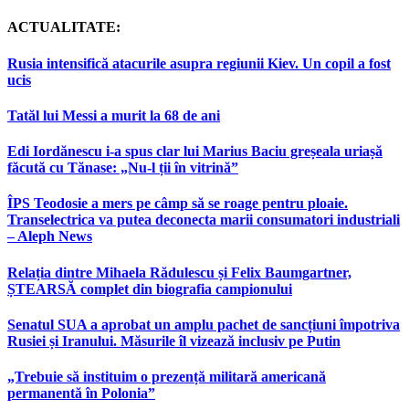
ACTUALITATE:
Rusia intensifică atacurile asupra regiunii Kiev. Un copil a fost
ucis
Tatăl lui Messi a murit la 68 de ani
Edi Iordănescu i-a spus clar lui Marius Baciu greșeala uriașă
făcută cu Tănase: „Nu-l ții în vitrină”
ÎPS Teodosie a mers pe câmp să se roage pentru ploaie.
Transelectrica va putea deconecta marii consumatori industriali
– Aleph News
Relația dintre Mihaela Rădulescu și Felix Baumgartner,
ȘTEARSĂ complet din biografia campionului
Senatul SUA a aprobat un amplu pachet de sancțiuni împotriva
Rusiei și Iranului. Măsurile îl vizează inclusiv pe Putin
„Trebuie să instituim o prezență militară americană
permanentă în Polonia”