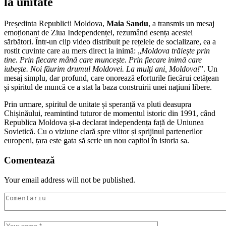
la unitate
Președinta Republicii Moldova,
Maia Sandu
, a transmis un mesaj
emoționant de Ziua Independenței, rezumând esența acestei
sărbători. Într-un clip video distribuit pe rețelele de socializare, ea a
rostit cuvinte care au mers direct la inimă: „
Moldova trăiește prin
tine. Prin fiecare mână care muncește. Prin fiecare inimă care
iubește. Noi făurim drumul Moldovei. La mulți ani, Moldova!
”. Un
mesaj simplu, dar profund, care onorează eforturile fiecărui cetățean
și spiritul de muncă ce a stat la baza construirii unei națiuni libere.
Prin urmare, spiritul de unitate și speranță va pluti deasupra
Chișinăului, reamintind tuturor de momentul istoric din 1991, când
Republica Moldova și-a declarat independența față de Uniunea
Sovietică. Cu o viziune clară spre viitor și sprijinul partenerilor
europeni, țara este gata să scrie un nou capitol în istoria sa.
Comentează
Your email address will not be published.