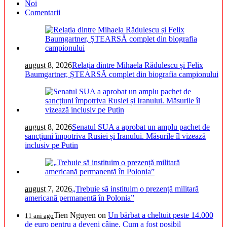
Noi
Comentarii
august 8, 2026
Relația dintre Mihaela Rădulescu și Felix
Baumgartner, ȘTEARSĂ complet din biografia campionului
august 8, 2026
Senatul SUA a aprobat un amplu pachet de
sancțiuni împotriva Rusiei și Iranului. Măsurile îl vizează
inclusiv pe Putin
august 7, 2026
„Trebuie să instituim o prezență militară
americană permanentă în Polonia”
Tien Nguyen
on
Un bărbat a cheltuit peste 14.000
11 ani ago
de euro pentru a deveni câine. Cum a fost posibil