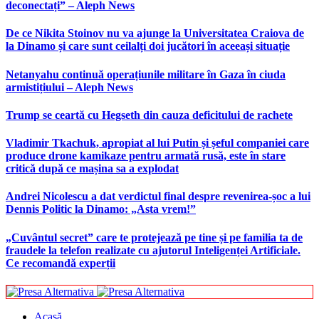
deconectați” – Aleph News
De ce Nikita Stoinov nu va ajunge la Universitatea Craiova de
la Dinamo și care sunt ceilalți doi jucători în aceeași situație
Netanyahu continuă operațiunile militare în Gaza în ciuda
armistițiului – Aleph News
Trump se ceartă cu Hegseth din cauza deficitului de rachete
Vladimir Tkachuk, apropiat al lui Putin și șeful companiei care
produce drone kamikaze pentru armată rusă, este în stare
critică după ce mașina sa a explodat
Andrei Nicolescu a dat verdictul final despre revenirea-șoc a lui
Dennis Politic la Dinamo: „Asta vrem!”
„Cuvântul secret” care te protejează pe tine și pe familia ta de
fraudele la telefon realizate cu ajutorul Inteligenței Artificiale.
Ce recomandă experții
Acasă