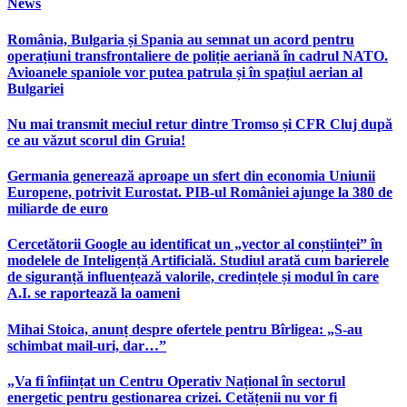
News
România, Bulgaria și Spania au semnat un acord pentru
operațiuni transfrontaliere de poliție aeriană în cadrul NATO.
Avioanele spaniole vor putea patrula și în spațiul aerian al
Bulgariei
Nu mai transmit meciul retur dintre Tromso și CFR Cluj după
ce au văzut scorul din Gruia!
Germania generează aproape un sfert din economia Uniunii
Europene, potrivit Eurostat. PIB-ul României ajunge la 380 de
miliarde de euro
Cercetătorii Google au identificat un „vector al conștiinței” în
modelele de Inteligență Artificială. Studiul arată cum barierele
de siguranță influențează valorile, credințele și modul în care
A.I. se raportează la oameni
Mihai Stoica, anunț despre ofertele pentru Bîrligea: „S-au
schimbat mail-uri, dar…”
„Va fi înființat un Centru Operativ Național în sectorul
energetic pentru gestionarea crizei. Cetățenii nu vor fi