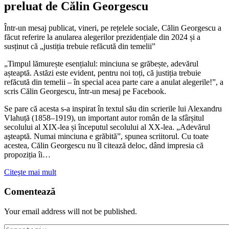
preluat de Călin Georgescu
Într-un mesaj publicat, vineri, pe rețelele sociale, Călin Georgescu a
făcut referire la anularea alegerilor prezidențiale din 2024 și a
susținut că „justiția trebuie refăcută din temelii”
„Timpul lămurește esențialul: minciuna se grăbește, adevărul
așteaptă. Astăzi este evident, pentru noi toți, că justiția trebuie
refăcută din temelii – în special acea parte care a anulat alegerile!”, a
scris Călin Georgescu, într-un mesaj pe Facebook.
Se pare că acesta s-a inspirat în textul său din scrierile lui Alexandru
Vlahuță (1858–1919), un important autor român de la sfârșitul
secolului al XIX-lea și începutul secolului al XX-lea. „Adevărul
aşteaptă. Numai minciuna e grăbită”, spunea scriitorul. Cu toate
acestea, Călin Georgescu nu îl citează deloc, dând impresia că
propoziția îi…
Citeşte mai mult
Comentează
Your email address will not be published.