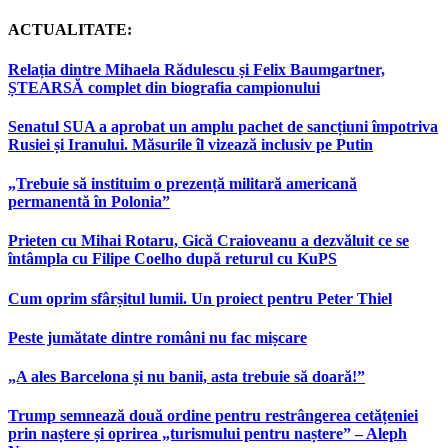
ACTUALITATE:
Relația dintre Mihaela Rădulescu și Felix Baumgartner,
ȘTEARSĂ complet din biografia campionului
Senatul SUA a aprobat un amplu pachet de sancțiuni împotriva
Rusiei și Iranului. Măsurile îl vizează inclusiv pe Putin
„Trebuie să instituim o prezență militară americană
permanentă în Polonia”
Prieten cu Mihai Rotaru, Gică Craioveanu a dezvăluit ce se
întâmpla cu Filipe Coelho după returul cu KuPS
Cum oprim sfârșitul lumii. Un proiect pentru Peter Thiel
Peste jumătate dintre români nu fac mișcare
„A ales Barcelona și nu banii, asta trebuie să doară!”
Trump semnează două ordine pentru restrângerea cetățeniei
prin naștere și oprirea „turismului pentru naștere” – Aleph