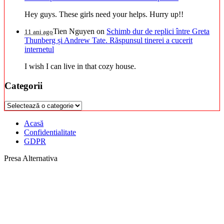
Hey guys. These girls need your helps. Hurry up!!
Tien Nguyen
on
Schimb dur de replici între Greta
11 ani ago
Thunberg și Andrew Tate. Răspunsul tinerei a cucerit
internetul
I wish I can live in that cozy house.
Categorii
Categorii
Acasă
Confidentialitate
GDPR
Presa Alternativa