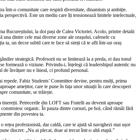
 într-o comunitate care respiră diversitate, dinamism și ambiție.
ria perspectivă. Este un mediu care îți tensionează limitele intelectuale,
ima Bucureștiului, la doi pași de Calea Victoriei. Acolo, printre detalii
ină una dintre cele mai diverse zone ale orașului, cafenele cu
a ta, un decor subtil care te face să simți că te afli într-un oraș
gândire strategică. Profesorii nu se limitează la a preda, ei dau tonul
 se formează o viziune. Privindu-i, înțelegi că leadershipul autentic nu
ul de învățare nu e lineal, ci profund personal.
ai repede. Fabiz Students’ Committee devine, pentru mulți, prima
aproape amețitor, care te pune în fața unor situații în care descoperi
espre comunitate, se trăiește.
tinereții. Petrecerile din LOFT sau Fratelli au devenit aproape
e construiesc organic. În pauza dintre cursuri, pe hol, când rămâi fără
agmente din povestea ta.
 rețea profesionistă, dar caldă, care te ajută să navighezi mai ușor
une discret: „Nu ai plecat, doar ai trecut într-o altă etapă.”