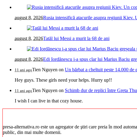
august 8, 2026
Rusia intensifică atacurile asupra regiunii Kiev. 
august 8, 2026
Tatăl lui Messi a murit la 68 de ani
august 8, 2026
Edi Iordănescu i-a spus clar lui Marius Baciu greș
Tien Nguyen
on
Un bărbat a cheltuit peste 14.000 de 
11 ani ago
Hey guys. These girls need your helps. Hurry up!!
Tien Nguyen
on
Schimb dur de replici între Greta Thu
11 ani ago
I wish I can live in that cozy house.
presa-alternativa.ro este un agregator de ştiri care preia în mod automat 
public, din mai multe domenii.