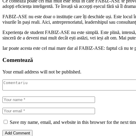
Ce contează poate cel mai mult este felul în care FABIZ-ASE te provoacă 
adopți eficiența inteligentă. Te învață să accepți eșecul fără să îl dramati
FABIZ-ASE nu este doar o instituție care îți deschide uși. Este locul în 
visurile în pași reali. Aici, antreprenoriatul, leadershipul sau consultan
Experiența de student FABIZ-ASE nu este simplă. Este plină, intensă, n
sinceră de a deveni mai mult decât ești astăzi, vei ieși alt om. Mai put
Iar poate acesta este cel mai mare dar al FABIZ-ASE: faptul că nu te pr
Comentează
Your email address will not be published.
Save my name, email, and website in this browser for the next ti