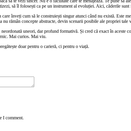
să te vezi sincer. Nu e o facultate care te menajează. Te pune să alegi în
zezi, să îl folosești ca pe un instrument al evoluției. Aici, căderile sunt fi
care înveți cum să le construiești singur atunci când nu există. Este medi
ța nu rămân concepte abstracte, devin scenarii posibile ale propriei tale v
eordonată uneori, dar profund formativă. Și cred că exact în aceste cont
ernic. Mai curios. Mai viu.
egătește doar pentru o carieră, ci pentru o viață.
me I comment.