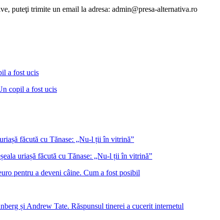
tive, puteţi trimite un email la adresa: admin@presa-alternativa.ro
Un copil a fost ucis
eala uriașă făcută cu Tănase: „Nu-l ții în vitrină”
euro pentru a deveni câine. Cum a fost posibil
nberg și Andrew Tate. Răspunsul tinerei a cucerit internetul