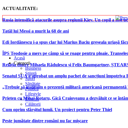
ACTUALITATE:
Rusia intensifică atacurile asupra regiunii Kiev. Un copil a fost uc
Tatăl lui Messi a murit la 68 de ani
Edi Iordănescu i-a spus clar lui Marius Baciu greșeala uriașă făcu
ÎPS Teodosie a mers pe câmp să se roage pentru ploaie. Transele
Acasă
Categorii
Relația dintre Mihaela Rădulescu și Felix Baumgartner, ȘTEAR
Business
Știință
Senatul SUA a aprobat un amplu pachet de sancțiuni împotriva Rus
Sport
Sănătate
„Trebuie să instituim o prezență militară americană permanentă 
Politică
Lifestyle
Prieten cu Mihai Rotaru, Gică Craioveanu a dezvăluit ce se înt
Externe
Călătorii
Cum oprim sfârșitul lumii. Un proiect pentru Peter Thiel
Peste jumătate dintre români nu fac mișcare