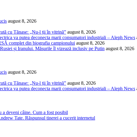
ucis
august 8, 2026
ută cu Tănase: „Nu-l ții în vitrină”
august 8, 2026
ectrica va putea deconecta marii consumatori industriali – Aleph News
RSĂ complet din biografia campionului
august 8, 2026
siei și Iranului. Măsurile îl vizează inclusiv pe Putin
august 8, 2026
ucis
august 8, 2026
ută cu Tănase: „Nu-l ții în vitrină”
august 8, 2026
ectrica va putea deconecta marii consumatori industriali – Aleph News
u a deveni câine. Cum a fost posibil
ndrew Tate. Răspunsul tinerei a cucerit internetul