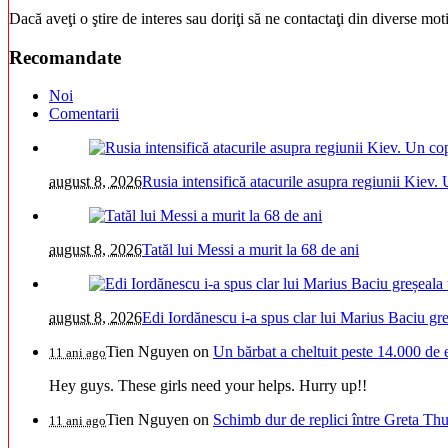
Dacă aveţi o ştire de interes sau doriţi să ne contactaţi din diverse mo
Recomandate
Noi
Comentarii
august 8, 2026
Rusia intensifică atacurile asupra regiunii Kiev. 
august 8, 2026
Tatăl lui Messi a murit la 68 de ani
august 8, 2026
Edi Iordănescu i-a spus clar lui Marius Baciu greș
Tien Nguyen
on
Un bărbat a cheltuit peste 14.000 de 
11 ani ago
Hey guys. These girls need your helps. Hurry up!!
Tien Nguyen
on
Schimb dur de replici între Greta Thu
11 ani ago