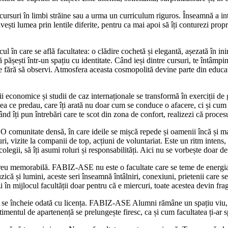
uri în limbi străine sau a urma un curriculum riguros. Înseamnă a intra
ivești lumea prin lentile diferite, pentru ca mai apoi să îți conturezi prop
ul în care se află facultatea: o clădire cochetă și elegantă, așezată în in
că pășești într-un spațiu cu identitate. Când ieși dintre cursuri, te întâmp
rele fără să observi. Atmosfera aceasta cosmopolită devine parte din educați
rii economice și studii de caz internaționale se transformă în exerciții de 
ceea ce predau, care îți arată nu doar cum se conduce o afacere, ci și cum
când îți pun întrebări care te scot din zona de confort, realizezi că proces
comunitate densă, în care ideile se mișcă repede și oamenii încă și m
, vizite la companii de top, acțiuni de voluntariat. Este un ritm intens, 
i colegii, să îți asumi roluri și responsabilități. Aici nu se vorbește doar d
mereu memorabilă. FABIZ-ASE nu este o facultate care se teme de energia 
ică și lumini, aceste seri înseamnă întâlniri, conexiuni, prietenii care s
i în mijlocul facultății doar pentru că e miercuri, toate acestea devin fr
nu se încheie odată cu licența. FABIZ-ASE Alumni rămâne un spațiu viu, o
imentul de apartenență se prelungește firesc, ca și cum facultatea ți-ar sp