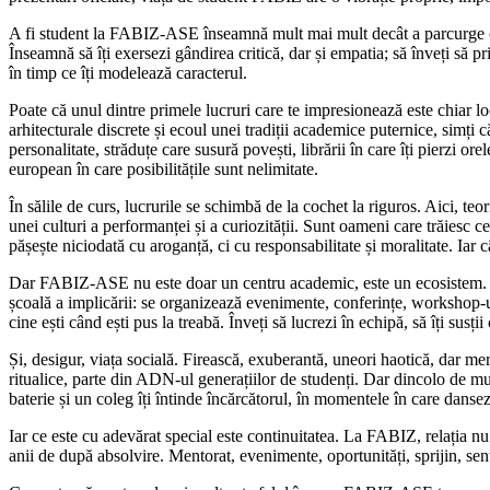
A fi student la FABIZ-ASE înseamnă mult mai mult decât a parcurge curs
Înseamnă să îți exersezi gândirea critică, dar și empatia; să înveți să pr
în timp ce îți modelează caracterul.
Poate că unul dintre primele lucruri care te impresionează este chiar loc
arhitecturale discrete și ecoul unei tradiții academice puternice, simți 
personalitate, străduțe care susură povești, librării în care îți pierzi o
european în care posibilitățile sunt nelimitate.
În sălile de curs, lucrurile se schimbă de la cochet la riguros. Aici, teo
unei culturi a performanței și a curiozității. Sunt oameni care trăiesc 
pășește niciodată cu aroganță, ci cu responsabilitate și moralitate. Iar 
Dar FABIZ-ASE nu este doar un centru academic, este un ecosistem. O 
școală a implicării: se organizează evenimente, conferințe, workshop-uri
cine ești când ești pus la treabă. Înveți să lucrezi în echipă, să îți susți
Și, desigur, viața socială. Firească, exuberantă, uneori haotică, dar 
ritualice, parte din ADN-ul generațiilor de studenți. Dar dincolo de muz
baterie și un coleg îți întinde încărcătorul, în momentele în care dansez
Iar ce este cu adevărat special este continuitatea. La FABIZ, relația 
anii de după absolvire. Mentorat, evenimente, oportunități, sprijin, sent