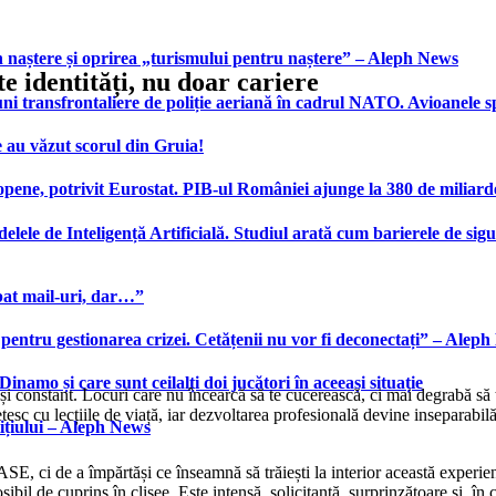
 naștere și oprirea „turismului pentru naștere” – Aleph News
 identități, nu doar cariere
transfrontaliere de poliție aeriană în cadrul NATO. Avioanele span
 au văzut scorul din Gruia!
ene, potrivit Eurostat. PIB-ul României ajunge la 380 de miliard
elele de Inteligență Artificială. Studiul arată cum barierele de sigu
bat mail-uri, dar…”
 pentru gestionarea crizei. Cetățenii nu vor fi deconectați” – Alep
namo și care sunt ceilalți doi jucători în aceeași situație
t și constant. Locuri care nu încearcă să te cucerească, ci mai degrabă să
etesc cu lecțiile de viață, iar dezvoltarea profesională devine inseparabil
ițiului – Aleph News
 ci de a împărtăși ce înseamnă să trăiești la interior această experiență
sibil de cuprins în clișee. Este intensă, solicitantă, surprinzătoare și, 