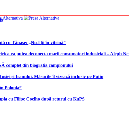
is
tă cu Tănase: „Nu-l ții în vitrină”
ctrica va putea deconecta marii consumatori industriali – Aleph N
SĂ complet din biografia campionului
iei și Iranului. Măsurile îl vizează inclusiv pe Putin
în Polonia”
âmpla cu Filipe Coelho după returul cu KuPS