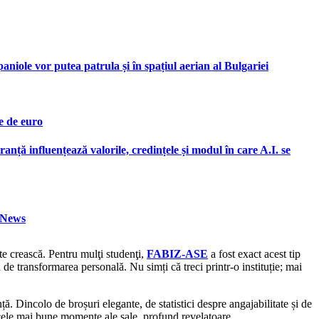
iole vor putea patrula și în spațiul aerian al Bulgariei
e de euro
ranță influențează valorile, credințele și modul în care A.I. se
h News
 te crească. Pentru mulţi studenţi,
FABIZ-ASE
a fost exact acest tip
ă de transformarea personală. Nu simți că treci printr-o instituție; mai
. Dincolo de broșuri elegante, de statistici despre angajabilitate și de
în cele mai bune momente ale sale, profund revelatoare.