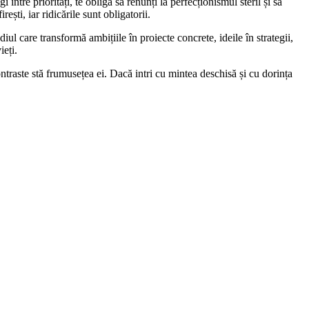
tre priorități, te obligă să renunți la perfecționismul steril și să
rești, iar ridicările sunt obligatorii.
ul care transformă ambițiile în proiecte concrete, ideile în strategii,
ieți.
raste stă frumusețea ei. Dacă intri cu mintea deschisă și cu dorința