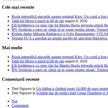
Cele mai recente
Rusia intensifică atacurile asupra regiunii Kiev. Un copil a fost 
Tatăl lui Messi a murit la 68 de ani
august 8, 2026
Edi Iordănescu i-a spus clar lui Marius Baciu greșeala uriașă făc
ÎPS Teodosie a mers pe câmp să se roage pentru ploaie. Transel
Relația dintre Mihaela Rădulescu și Felix Baumgartner, ȘTEA
Senatul SUA a aprobat un amplu pachet de sancțiuni împotriva Ru
Mai multe
Rusia intensifică atacurile asupra regiunii Kiev. Un copil a fost 
Tatăl lui Messi a murit la 68 de ani
august 8, 2026
Edi Iordănescu i-a spus clar lui Marius Baciu greșeala uriașă făc
ÎPS Teodosie a mers pe câmp să se roage pentru ploaie. Transel
Comentarii recente
Tien Nguyen
la
Un bărbat a cheltuit peste 14.000 de euro pentr
Tien Nguyen
la
Schimb dur de replici între Greta Thunberg și A
Noi
Comentarii