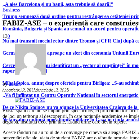
„A ales Barcelona și nu banii, asta trebuie să doară!”
Business
Trump semnează două ordine pentru restrângerea cetățeniei prin
FABIZ-ASE – o experiență care construiește
România, Bulgaria și Spania au semnat un acord pentru operațiuni 
13
0
Nu mai transmit meciul retur dintre Tromso și CFR Cluj după ce
Germania generează aproape un sfert din economia Uniunii Europ
Cercetătorii Google au identificat un „vector al conștiinței” în mod
raportează la oameni
Mihai Stoica, anunț despre ofertele pentru Bîrligea: „S-au schim
by
admin
decembrie 12, 2025
decembrie 12, 2025
„Va fi înființat un Centru Operativ Național în sectorul energetic
De ce Nikita Stoinov nu va ajunge la Universitatea Craiova de la Di
Există spații care nu se impun prin spectaculos, ci prin ritmul lor tăcu
de loc: un teritoriu al descoperirii, în care noțiunile academice se împl
Netanyahu continuă operațiunile militare în Gaza în ciuda armist
degrabă, instituția trece prin tine, lăsând urme care devin repere.
Aceste rânduri nu au rolul de a convinge pe cineva să aleagă FABIZ-ASE,
prezentări oficiale, viața de student FABIZ are o vibrație proprie, impo