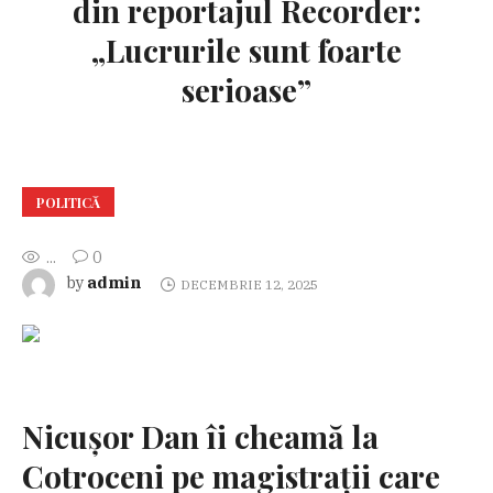
din reportajul Recorder:
„Lucrurile sunt foarte
serioase”
POLITICĂ
...
0
admin
by
DECEMBRIE 12, 2025
Nicușor Dan îi cheamă la
Cotroceni pe magistrații care