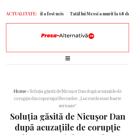
ii Kiev. Un copil a fost ucis
ACTUALITATE:
Tatăl lui Messi a murit la 68 de ani
Home
»
Soluția găsită de Nicușor Dan după acuzațiile de
corupție din reportajul Recorder: „Lucrurile sunt foarte
serioase”
Soluția găsită de Nicușor Dan
după acuzațiile de corupție