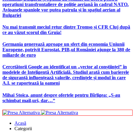
operațiuni transfrontaliere de poliție aeriană în cadrul NATO.
Avioanele spaniole vor putea patrula și în spațiul aerian al
Bulgariei
Nu mai transmit meciul retur dintre Tromso și CFR Cluj după
ce au văzut scorul din Gruia!
Germania generează aproape un sfert din economia Uniunii
Europene, potrivit Eurostat. PIB-ul României ajunge la 380 de
miliarde de euro
Cercetătorii Google au identificat un „vector al conștiinței” în
modelele de Inteligență Artificială. Studiul arată cum barierele
de siguranță influențează valorile, credințele și modul în care
A.I. se raportează la oameni
Mihai Stoica, anunț despre ofertele pentru Bîrligea: „S-au
schimbat mail-uri, dar…”
Acasă
Categorii