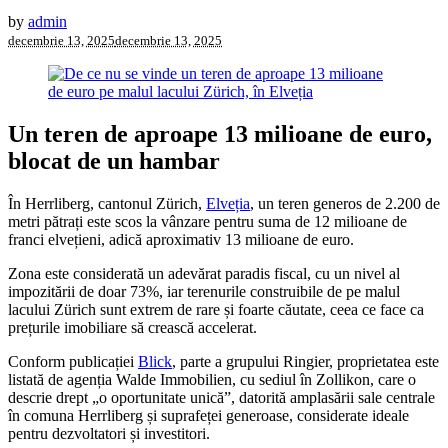
by
admin
decembrie 13, 2025
decembrie 13, 2025
Un teren de aproape 13 milioane de euro,
blocat de un hambar
În Herrliberg, cantonul Zürich,
Elveția
, un teren generos de 2.200 de
metri pătrați este scos la vânzare pentru suma de 12 milioane de
franci elvețieni, adică aproximativ 13 milioane de euro.
Zona este considerată un adevărat paradis fiscal, cu un nivel al
impozitării de doar 73%, iar terenurile construibile de pe malul
lacului Zürich sunt extrem de rare și foarte căutate, ceea ce face ca
prețurile imobiliare să crească accelerat.
Conform publicației
Blick
, parte a grupului Ringier, proprietatea este
listată de agenția Walde Immobilien, cu sediul în Zollikon, care o
descrie drept „o oportunitate unică”, datorită amplasării sale centrale
în comuna Herrliberg și suprafeței generoase, considerate ideale
pentru dezvoltatori și investitori.