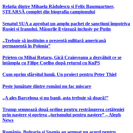
Relația dintre Mihaela Rădulescu și Felix Baumgartner,
ȘTEARSĂ complet din biografia campionului
Senatul SUA a aprobat un amplu pachet de sancțiuni împotriva
Rusiei și Iranului. Măsurile îl vizează inclusiv pe Putin
„Trebuie să instituim o prezență militară americană
permanentă în Polonia”
Prieten cu Mihai Rotaru, Gică Craioveanu a dezvăluit ce se
întâmpla cu Filipe Coelho după returul cu KuPS
Cum oprim sfârșitul lumii. Un proiect pentru Peter Thiel
Peste jumătate dintre români nu fac mișcare
„A ales Barcelona și nu banii, asta trebuie să doară!”
Trump semnează două ordine pentru restrângerea cetățeniei
prin naștere și oprirea „turismului pentru naștere” – Aleph
News
România, Bulgaria și Spania au semnat un acord pentru