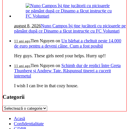
august 8, 2026
Nuno Campos își ține jucătorii cu picioarele pe
pământ după ce Dinamo a făcut instrucție cu FC Voluntari
Tien Nguyen
on
Un bărbat a cheltuit peste 14.000
11 ani ago
de euro pentru a deveni câine. Cum a fost posibil
Hey guys. These girls need your helps. Hurry up!!
Tien Nguyen
on
Schimb dur de replici între Greta
11 ani ago
Thunberg și Andrew Tate. Răspunsul tinerei a cucerit
internetul
I wish I can live in that cozy house.
Categorii
Categorii
Acasă
Confidentialitate
GDPR