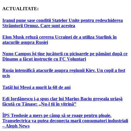
ACTUALITATE:
Iranul pune șase condiții Statelor Unite pentru redeschiderea
Strâmtorii Ormuz. Care sunt acestea
Elon Musk refuză cererea Ucrainei de a utiliza Starlink în
atacurile asupra Rusiei
Nuno Campos își ține jucătorii cu picioarele pe pământ după ce
Dinamo a făcut instrucție cu FC Voluntari
Rusia intensifică atacurile asupra regiunii Kiev. Un copil a fost
ucis
Tatăl lui Messi a murit la 68 de ani
Edi Iordănescu i-a spus clar lui Marius Baciu greșeala uriașă
făcută cu Tănase: „Nu-l ții în vitrină”
ÎPS Teodosie a mers pe câmp să se roage pentru ploaie.
Transelectrica va putea deconecta marii consumatori industriali
– Aleph News