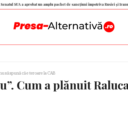
SUA a aprobat un amplu pachet de sancțiuni împotriva Rusiei și Iranului. Măsuri
u să spună că e teroare la CAB
cu”. Cum a plănuit Ralu