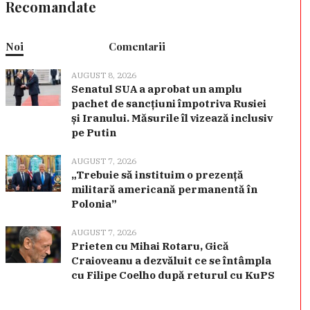
Recomandate
Noi
Comentarii
AUGUST 8, 2026
Senatul SUA a aprobat un amplu
pachet de sancțiuni împotriva Rusiei
și Iranului. Măsurile îl vizează inclusiv
pe Putin
AUGUST 7, 2026
„Trebuie să instituim o prezență
militară americană permanentă în
Polonia”
AUGUST 7, 2026
Prieten cu Mihai Rotaru, Gică
Craioveanu a dezvăluit ce se întâmpla
cu Filipe Coelho după returul cu KuPS