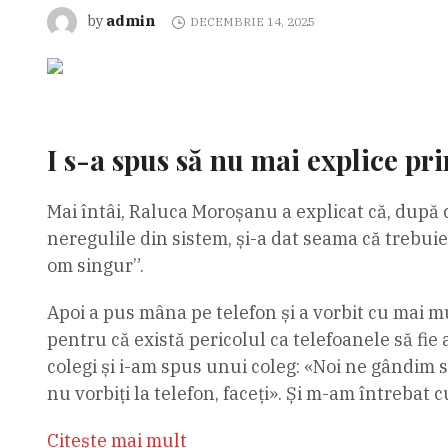
admin
by
DECEMBRIE 14, 2025
I s-a spus să nu mai explice pri
Mai întâi, Raluca Moroșanu a explicat că, după 
neregulile din sistem, și-a dat seama că trebuie
om singur”.
Apoi a pus mâna pe telefon și a vorbit cu mai mul
pentru că există pericolul ca telefoanele să fie 
colegi și i-am spus unui coleg: «Noi ne gândim s
nu vorbiți la telefon, faceți». Și m-am întrebat 
Citeşte mai mult