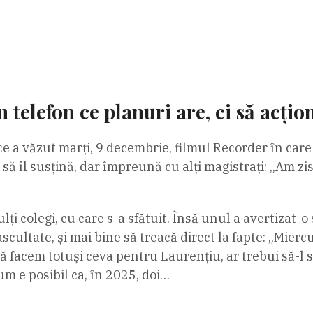
n telefon ce planuri are, ci să acțio
ce a văzut marți, 9 decembrie, filmul Recorder în ca
 să îl susțină, dar împreună cu alți magistrați: „Am z
ți colegi, cu care s-a sfătuit. Însă unul a avertizat-
ascultate, și mai bine să treacă direct la fapte: „Mierc
ă facem totuși ceva pentru Laurențiu, ar trebui să-l s
cum e posibil ca, în 2025, doi…