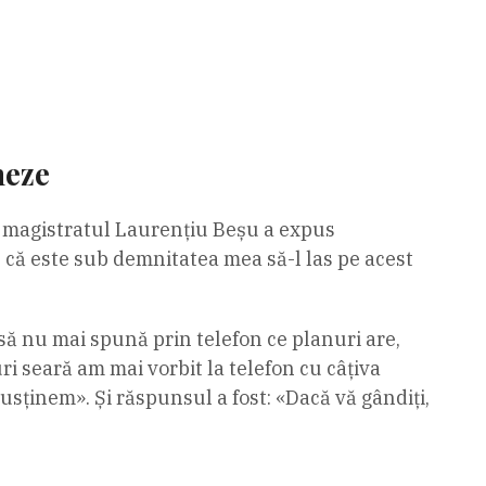
neze
re magistratul Laurențiu Beșu a expus
is că este sub demnitatea mea să-l las pe acest
o să nu mai spună prin telefon ce planuri are,
uri seară am mai vorbit la telefon cu câțiva
usținem». Și răspunsul a fost: «Dacă vă gândiți,