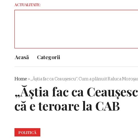
ACTUALITATE:
Senatul 
Acasă
Categorii
Home
»
„Ăștia fac ca Ceaușescu”. Cum a plănuit Raluca Moroșan
„Ăștia fac ca Ceaușes
că e teroare la CAB
POLITICĂ