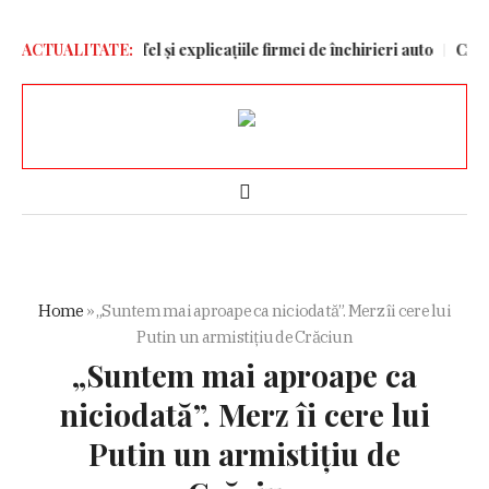
ă l-a blocat, la fel și explicațiile firmei de închirieri auto
ACTUALITATE:
Crin An
Home
»
„Suntem mai aproape ca niciodată”. Merz îi cere lui
Putin un armistițiu de Crăciun
„Suntem mai aproape ca
niciodată”. Merz îi cere lui
Putin un armistițiu de