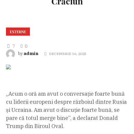
Crăciun
EXTERNE
7
0
admin
by
DECEMBRIE 16, 2025
„Acum o oră am avut o conversație foarte bună
cu liderii europeni despre războiul dintre Rusia
și Ucraina. Am avut o discuție foarte bună, se
pare că totul merge bine”, a declarat Donald
Trump din Biroul Oval.