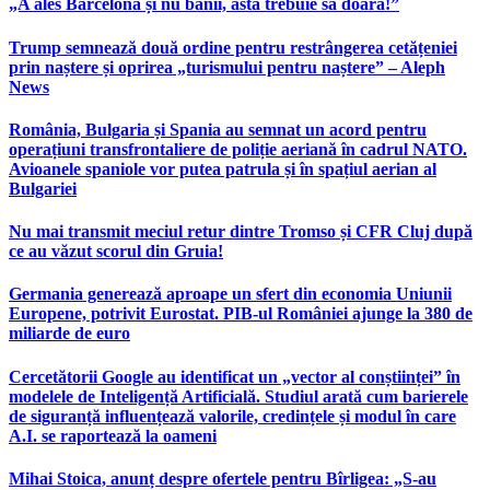
„A ales Barcelona și nu banii, asta trebuie să doară!”
Trump semnează două ordine pentru restrângerea cetățeniei
prin naștere și oprirea „turismului pentru naștere” – Aleph
News
România, Bulgaria și Spania au semnat un acord pentru
operațiuni transfrontaliere de poliție aeriană în cadrul NATO.
Avioanele spaniole vor putea patrula și în spațiul aerian al
Bulgariei
Nu mai transmit meciul retur dintre Tromso și CFR Cluj după
ce au văzut scorul din Gruia!
Germania generează aproape un sfert din economia Uniunii
Europene, potrivit Eurostat. PIB-ul României ajunge la 380 de
miliarde de euro
Cercetătorii Google au identificat un „vector al conștiinței” în
modelele de Inteligență Artificială. Studiul arată cum barierele
de siguranță influențează valorile, credințele și modul în care
A.I. se raportează la oameni
Mihai Stoica, anunț despre ofertele pentru Bîrligea: „S-au