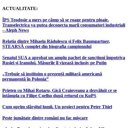
ACTUALITATE:
ÎPS Teodosie a mers pe câmp să se roage pentru ploaie.
Transelectrica va putea deconecta marii consumatori industriali
– Aleph News
Relația dintre Mihaela Rădulescu și Felix Baumgartner,
ȘTEARSĂ complet din biografia campionului
Senatul SUA a aprobat un amplu pachet de sancțiuni împotriva
Rusiei și Iranului. Măsurile îl vizează inclusiv pe Putin
„Trebuie să instituim o prezență militară americană
permanentă în Polonia”
Prieten cu Mihai Rotaru, Gică Craioveanu a dezvăluit ce se
întâmpla cu Filipe Coelho după returul cu KuPS
Cum oprim sfârșitul lumii. Un proiect pentru Peter Thiel
Peste jumătate dintre români nu fac mișcare