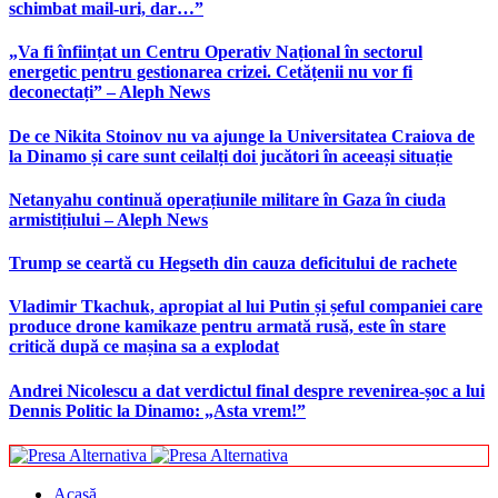
schimbat mail-uri, dar…”
„Va fi înființat un Centru Operativ Național în sectorul
energetic pentru gestionarea crizei. Cetățenii nu vor fi
deconectați” – Aleph News
De ce Nikita Stoinov nu va ajunge la Universitatea Craiova de
la Dinamo și care sunt ceilalți doi jucători în aceeași situație
Netanyahu continuă operațiunile militare în Gaza în ciuda
armistițiului – Aleph News
Trump se ceartă cu Hegseth din cauza deficitului de rachete
Vladimir Tkachuk, apropiat al lui Putin și șeful companiei care
produce drone kamikaze pentru armată rusă, este în stare
critică după ce mașina sa a explodat
Andrei Nicolescu a dat verdictul final despre revenirea-șoc a lui
Dennis Politic la Dinamo: „Asta vrem!”
Acasă