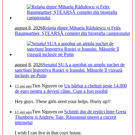
august 8, 2026
Relația dintre Mihaela Rădulescu și Felix
Baumgartner, ȘTEARSĂ complet din biografia campionului
august 8, 2026
Senatul SUA a aprobat un amplu pachet de
sancțiuni împotriva Rusiei și Iranului. Măsurile îl vizează
inclusiv pe Putin
Tien Nguyen
on
Un bărbat a cheltuit peste 14.000
11 ani ago
de euro pentru a deveni câine. Cum a fost posibil
Hey guys. These girls need your helps. Hurry up!!
Tien Nguyen
on
Schimb dur de replici între Greta
11 ani ago
Thunberg și Andrew Tate. Răspunsul tinerei a cucerit
internetul
I wish I can live in that cozy house.