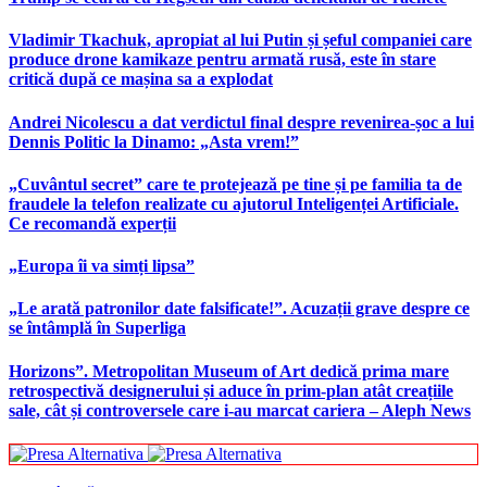
Vladimir Tkachuk, apropiat al lui Putin și șeful companiei care
produce drone kamikaze pentru armată rusă, este în stare
critică după ce mașina sa a explodat
Andrei Nicolescu a dat verdictul final despre revenirea-șoc a lui
Dennis Politic la Dinamo: „Asta vrem!”
„Cuvântul secret” care te protejează pe tine și pe familia ta de
fraudele la telefon realizate cu ajutorul Inteligenței Artificiale.
Ce recomandă experții
„Europa îi va simți lipsa”
„Le arată patronilor date falsificate!”. Acuzații grave despre ce
se întâmplă în Superliga
Horizons”. Metropolitan Museum of Art dedică prima mare
retrospectivă designerului și aduce în prim-plan atât creațiile
sale, cât și controversele care i-au marcat cariera – Aleph News