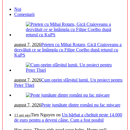
Noi
Comentarii
august 7, 2026
Prieten cu Mihai Rotaru, Gică Craioveanu a
dezvăluit ce se întâmpla cu Filipe Coelho după returul cu
KuPS
august 7, 2026
Cum oprim sfârșitul lumii. Un proiect pentru
Peter Thiel
august 7, 2026
Peste jumătate dintre români nu fac mișcare
Tien Nguyen
on
Un bărbat a cheltuit peste 14.000
11 ani ago
de euro pentru a deveni câine. Cum a fost posibil
Hey guys. These girls need your helps. Hurry up!!