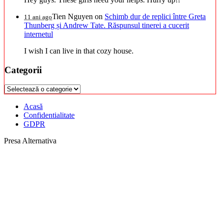
Tien Nguyen
on
Schimb dur de replici între Greta
11 ani ago
Thunberg și Andrew Tate. Răspunsul tinerei a cucerit
internetul
I wish I can live in that cozy house.
Categorii
Categorii
Acasă
Confidentialitate
GDPR
Presa Alternativa