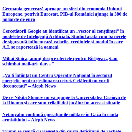
Germania generează aproape un sfert din economia Uniunii
Europene, potrivit Eurostat. PIB-ul României ajunge la 380 de
miliarde de euro
Cercetătorii Google au identificat un „vector al conștiinței” în
modelele de Inteligență Artificială. Studiul arată cum barierele
de siguranță influențează valorile, credințele și modul în care
A.I. se raportează la oameni
Mihai Stoica, anunț despre ofertele pentru Bîrligea: „S-au
schimbat mail-uri, dar…”
„Va fi înființat un Centru Operativ Național în sectorul
energetic pentru gestionarea crizei. Cetățenii nu vor fi
deconectați” – Aleph News
De ce Nikita Stoinov nu va ajunge la Universitatea Craiova de
la Dinamo și care sunt ceilalți doi jucători în aceeași situație
Netanyahu continuă operațiunile militare în Gaza în ciuda
armistițiului – Aleph News
Trump se ceartă cu Hegseth din cauza deficitului de rachete