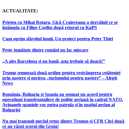
ACTUALITATE:
Prieten cu Mihai Rotaru, Gică Craioveanu a dezvăluit ce se
întâmpla cu Filipe Coelho după returul cu KuPS
Cum oprim sfârșitul lumii. Un proiect pentru Peter Thiel
Peste jumătate dintre români nu fac mișcare
„A ales Barcelona și nu banii, asta trebuie să doară!”
Trump semnează două ordine pentru restrângerea cetățeniei
prin naștere și oprirea „turismului pentru naștere” – Aleph
News
România, Bulgaria și Spania au semnat un acord pentru
operațiuni transfrontaliere de poliție aeriană în cadrul NATO.
Avioanele spaniole vor putea patrula și în spațiul aerian al
Bulgariei
Nu mai transmit meciul retur dintre Tromso și CFR Cluj după
ce au văzut scorul din Gruia!